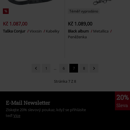
%
Téměř vyprodáno
Kč 1.087,00
Kč 1.089,00
Taška Conjur
Vixxsin
Kabelky
Black album
Metallica
Peněženka
1
...
6
7
8
Stránka 7 Z 8
20%
E-Mail Newsletter
Sleva
Získejte 20% slevový poukaz, když se přihlásíte
teď!
Více