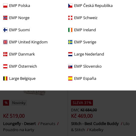
Kč 819,00
Kč 1.089,00
EMP Polska
EMP Česká Republika
Mini batoh Mandalorian - Grogu
Loungefly - Moana
Moana
Star Wars
Mini batoh
Peněženka
EMP Norge
EMP Schweiz
EMP Suomi
EMP Ireland
EMP United Kingdom
EMP Sverige
EMP Danmark
Large Nederland
EMP Österreich
EMP Slovensko
Large Belgique
EMP España
%
Novinky
SLEVA 31%
DMC
Kč 684,00
Kč 519,00
Kč 469,00
Loungefly - Desert
Peanuts
Stitch - Best Cuddle Buddy
Lilo
Pouzdro na karty
& Stitch
Kabelky