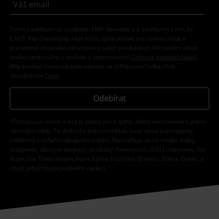
Tímto souhlasím se zasíláním EMP Newslettru a souhlasím s tím, že
E.M.P. Merchandising mbH může zpracovávat mé osobní údaje a
pravidelně mi posílat informace o svých produktech. Mé osobní údaje
budou zpracovány v souladu s ustanoveními
Ochrana osobních údajů
.
Můj souhlas mohu kdykoliv odvolat na odhlašovací odkaz/link.
Unsubscribe
here
.
Odebírat
*Platí pouze online a kód je platný jen 4 týdny. Nelze kombinovat s jinými
slevovými kódy. Po vložení a potvrzení kódu bude sleva automaticky
odečtena z vašeho nákupního košíku. Nevztahuje se na média, knihy,
vstupenky, dárkové poukazy, produkty: Rammstein, (Till) Lindemann, Die
Ärzte, Die Toten Hosen, Feine Sahne Fischfilet, Broilers, Böhse Onkelz a
zboží, jehož koupí podpoříte nadaci.