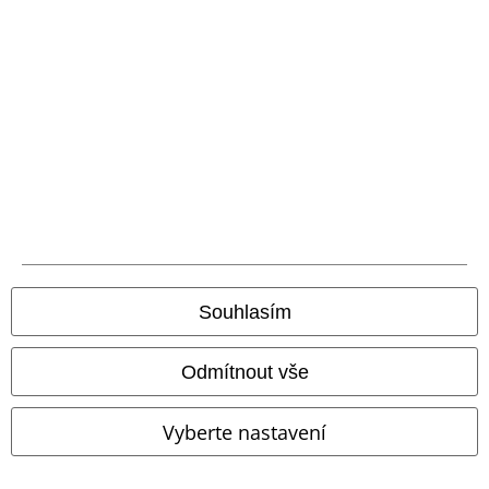
Balíkovna
Balík Do ruky
EMP aplikaci
Stáhněte si novou EMP aplikaci zdarma a využijte všechny nové
funkce a výhody!
A Warner Music Group Company
Souhlasím
Odmítnout vše
Vyberte nastavení