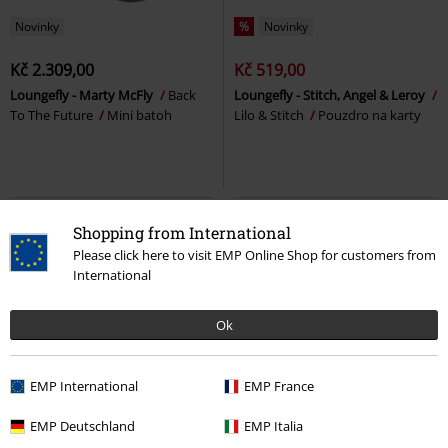
Novinky
%
Novinky
Kč 2.309,00
Kč 519,00
Loungefly - Marty McFly
Back
Loungefly - Stitch, Angel & Leroy
To The Future
Mini batoh
Lilo & Stitch
Pouzdro na karty
Shopping from International
Please click here to visit EMP Online Shop for customers from
International
Ok
EMP International
EMP France
%
Novinky
EMP Deutschland
EMP Italia