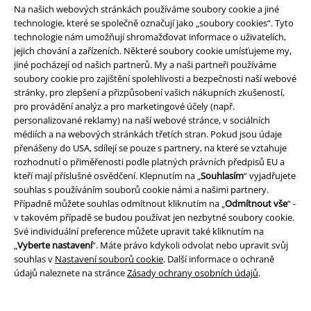
Na našich webových stránkách používáme soubory cookie a jiné
technologie, které se společně označují jako „soubory cookies“. Tyto
Staňte se součástí komunity!
technologie nám umožňují shromažďovat informace o uživatelích,
jejich chování a zařízeních. Některé soubory cookie umísťujeme my,
jiné pocházejí od našich partnerů. My a naši partneři používáme
soubory cookie pro zajištění spolehlivosti a bezpečnosti naší webové
stránky, pro zlepšení a přizpůsobení vašich nákupních zkušeností,
pro provádění analýz a pro marketingové účely (např.
personalizované reklamy) na naší webové stránce, v sociálních
médiích a na webových stránkách třetích stran. Pokud jsou údaje
přenášeny do USA, sdílejí se pouze s partnery, na které se vztahuje
rozhodnutí o přiměřenosti podle platných právních předpisů EU a
kteří mají příslušné osvědčení. Klepnutím na „
Souhlasím
“ vyjadřujete
Způsoby platby
souhlas s používáním souborů cookie námi a našimi partnery.
Případně můžete souhlas odmítnout kliknutím na „
Odmítnout vše
“ -
v takovém případě se budou používat jen nezbytné soubory cookie.
Bankovní převod
Platba na dobírku
Své individuální preference můžete upravit také kliknutím na
„
Vyberte nastavení
“. Máte právo kdykoli odvolat nebo upravit svůj
souhlas v
Nastavení souborů cookie
. Další informace o ochraně
údajů naleznete na stránce
Zásady ochrany osobních údajů
.
Doprava