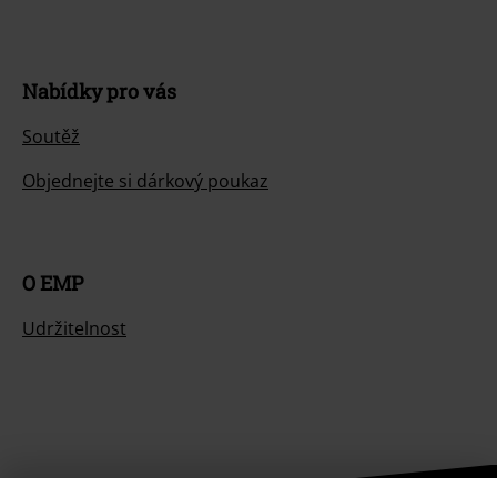
Nabídky pro vás
Soutěž
Objednejte si dárkový poukaz
O EMP
Udržitelnost