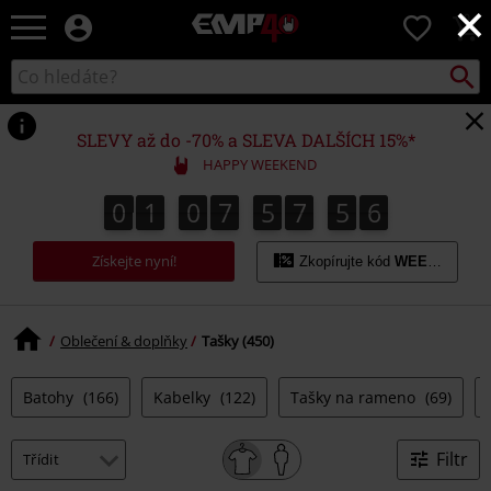
×
EMP
0
-
Hudba,
Vyhled
Katalog
TV
vyhledávání
filmy
&
SLEVY až do -70% a SLEVA DALŠÍCH 15%*
seriály,
HAPPY WEEKEND
Merch
pro
0
1
0
7
5
7
5
5
4
0
1
0
7
5
7
5
4
7
5
7
5
6
5
hráče,
Alternativní
Získejte nyní!
móda
Zkopírujte kód
WEEKEND
Oblečení & doplňky
Tašky (450)
Batohy
(166)
Kabelky
(122)
Tašky na rameno
(69)
Filtr