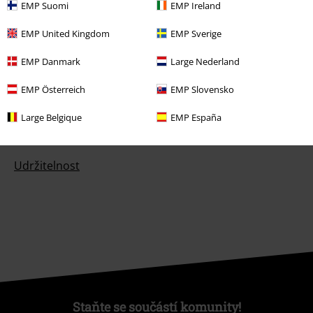
EMP Suomi
EMP Ireland
Nabídky pro vás
EMP United Kingdom
EMP Sverige
Soutěž
EMP Danmark
Large Nederland
Objednejte si dárkový poukaz
EMP Österreich
EMP Slovensko
Large Belgique
EMP España
O EMP
Udržitelnost
Staňte se součástí komunity!