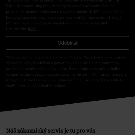
Tímto souhlasím se zasíláním EMP Newslettru a souhlasím s tím, že
E.M.P. Merchandising mbH může zpracovávat mé osobní údaje a
pravidelně mi posílat informace o svých produktech. Mé osobní údaje
budou zpracovány v souladu s ustanoveními
Ochrana osobních údajů
.
Můj souhlas mohu kdykoliv odvolat na odhlašovací odkaz/link.
Unsubscribe
here
.
Odebírat
*Platí pouze online a kód je platný jen 4 týdny. Nelze kombinovat s jinými
slevovými kódy. Po vložení a potvrzení kódu bude sleva automaticky
odečtena z vašeho nákupního košíku. Nevztahuje se na média, knihy,
vstupenky, dárkové poukazy, produkty: Rammstein, (Till) Lindemann, Die
Ärzte, Die Toten Hosen, Feine Sahne Fischfilet, Broilers, Böhse Onkelz a
zboží, jehož koupí podpoříte nadaci.
Náš zákaznický servis je tu pro vás