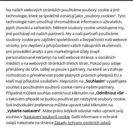
Na našich webových stránkách používáme soubory cookie a jiné
Právní informace
technologie, které se společně označují jako „soubory cookies“. Tyto
technologie nám umožňují shromažďovat informace o uživatelích,
Podmínky
jejich chování a zařízeních. Některé soubory cookie umísťujeme my,
jiné pocházejí od našich partnerů. My a naši partneři používáme
Prohlášení
soubory cookie pro zajištění spolehlivosti a bezpečnosti naší webové
stránky, pro zlepšení a přizpůsobení vašich nákupních zkušeností,
pro provádění analýz a pro marketingové účely (např.
Ochrana osobních údajů
personalizované reklamy) na naší webové stránce, v sociálních
médiích a na webových stránkách třetích stran. Pokud jsou údaje
Likvidace odpadu a ochrana životního prostředí
přenášeny do USA, sdílejí se pouze s partnery, na které se vztahuje
rozhodnutí o přiměřenosti podle platných právních předpisů EU a
Prohlášení o shodě
kteří mají příslušné osvědčení. Klepnutím na „
Souhlasím
“ vyjadřujete
souhlas s používáním souborů cookie námi a našimi partnery.
Informace o přístupnosti
Případně můžete souhlas odmítnout kliknutím na „
Odmítnout vše
“ -
v takovém případě se budou používat jen nezbytné soubory cookie.
Své individuální preference můžete upravit také kliknutím na
Nastavení souborů cookie
„
Vyberte nastavení
“. Máte právo kdykoli odvolat nebo upravit svůj
souhlas v
Nastavení souborů cookie
. Další informace o ochraně
Odstoupení od smlouvy
údajů naleznete na stránce
Zásady ochrany osobních údajů
.
Všechny ceny jsou včetně DPH, bez
poštovného a balného