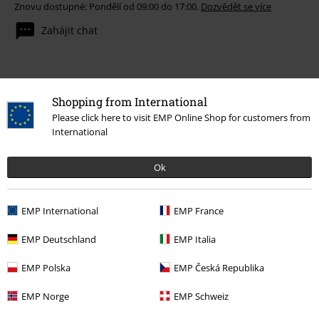
Znovu dostupné: Pondělí od 09:00 do 17:00.
Dozvědět se více
Zahájit chat
Zákaznícky servis
Shopping from International
Please click here to visit EMP Online Shop for customers from
Pomoc / FAQ
International
Podmínky vracení zboží
Ok
Vrácení zboží
EMP International
EMP France
Všeobecné informace o velikostech
EMP Deutschland
EMP Italia
Zrušit členství v BSC
EMP Polska
EMP Česká Republika
Způsoby platby
EMP Norge
EMP Schweiz