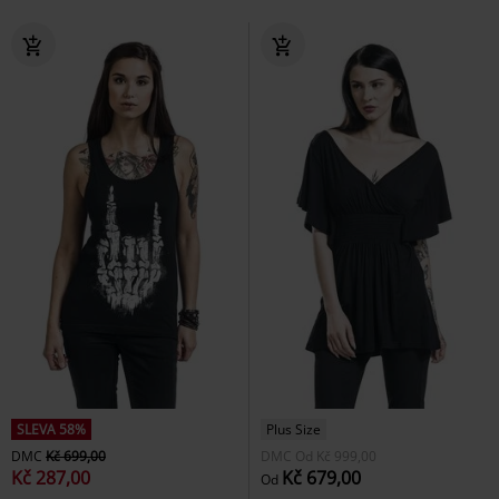
SLEVA 58%
Plus Size
DMC
Kč 699,00
DMC
Od
Kč 999,00
Kč 287,00
Kč 679,00
Od