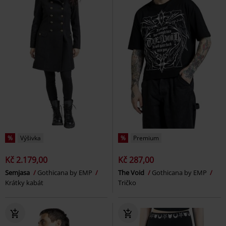
%
Výšivka
%
Premium
Kč 2.179,00
Kč 287,00
Semjasa
Gothicana by EMP
The Void
Gothicana by EMP
Krátky kabát
Tričko