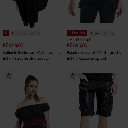
%
Téměř vyprodáno
SLEVA 30%
Kovové detaily
DMC
Kč 999,00
Kč 819,00
Kč 696,00
Vailed in Darkness
Gothicana by
Pásek s kapsami
Gothicana by
EMP
Středně dlouhé šaty
EMP
Kapsa na opasek