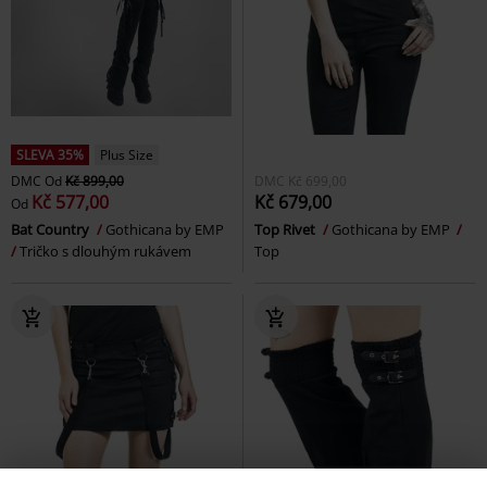
SLEVA 35%
Plus Size
DMC
Od
Kč 899,00
DMC
Kč 699,00
Kč 577,00
Kč 679,00
Od
Bat Country
Gothicana by EMP
Top Rivet
Gothicana by EMP
Tričko s dlouhým rukávem
Top