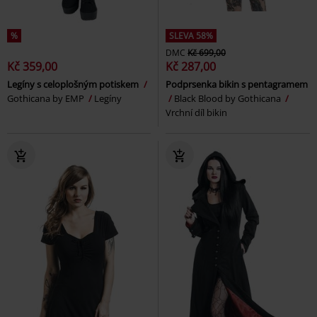
%
SLEVA 58%
DMC
Kč 699,00
Kč 359,00
Kč 287,00
Legíny s celoplošným potiskem
Podprsenka bikin s pentagramem
Gothicana by EMP
Legíny
Black Blood by Gothicana
Vrchní díl bikin