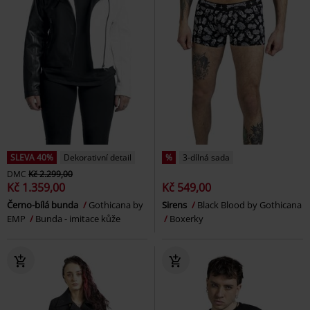
SLEVA 40%
Dekorativní detail
%
3-dílná sada
DMC
Kč 2.299,00
Kč 1.359,00
Kč 549,00
Černo-bílá bunda
Gothicana by
Sirens
Black Blood by Gothicana
EMP
Bunda - imitace kůže
Boxerky