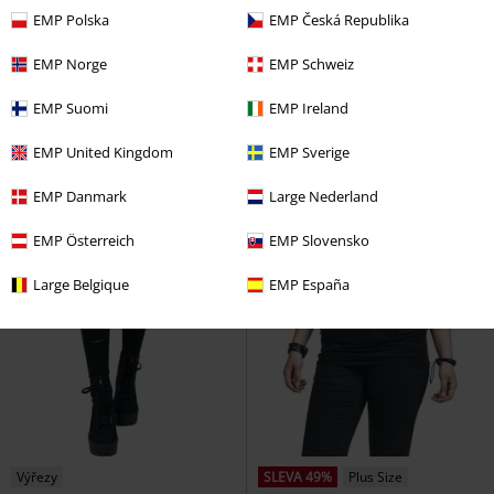
by EMP
Mikina s kapucí na zip
Cargo kalhoty
EMP Polska
EMP Česká Republika
EMP Norge
EMP Schweiz
EMP Suomi
EMP Ireland
EMP United Kingdom
EMP Sverige
EMP Danmark
Large Nederland
EMP Österreich
EMP Slovensko
Large Belgique
EMP España
Výřezy
SLEVA 49%
Plus Size