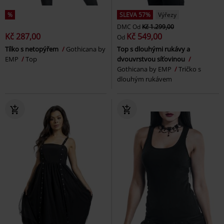
%
SLEVA 57%
Výřezy
DMC
Od
Kč 1.299,00
Kč 287,00
Kč 549,00
Od
Tílko s netopýřem
Gothicana by
Top s dlouhými rukávy a
EMP
Top
dvouvrstvou síťovinou
Gothicana by EMP
Tričko s
dlouhým rukávem