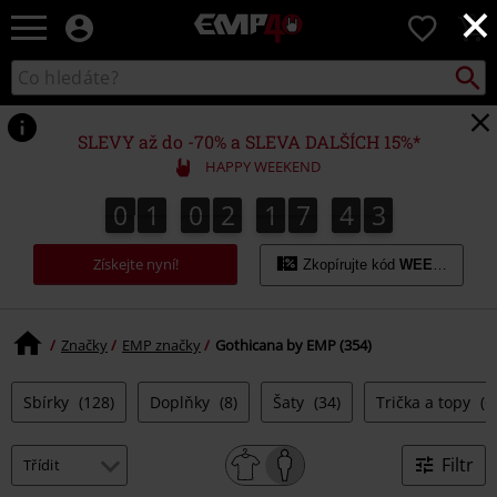
×
EMP
0
-
Hudba,
Vyhled
Katalog
TV
vyhledávání
filmy
&
SLEVY až do -70% a SLEVA DALŠÍCH 15%*
seriály,
HAPPY WEEKEND
Merch
pro
0
1
0
2
1
7
4
1
1
0
1
0
2
1
7
4
0
0
2
hráče,
Alternativní
Získejte nyní!
móda
Zkopírujte kód
WEEKEND
Značky
EMP značky
Gothicana by EMP (354)
Sbírky
(128)
Doplňky
(8)
Šaty
(34)
Trička a topy
(6
Filtr