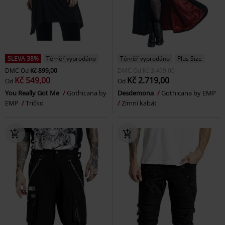
SLEVA 38%
Téměř vyprodáno
Téměř vyprodáno
Plus Size
DMC
Od
Kč 899,00
DMC
Od
Kč 3.499,00
Kč 549,00
Kč 2.719,00
Od
Od
You Really Got Me
Gothicana by
Desdemona
Gothicana by EMP
EMP
Tričko
Zimní kabát