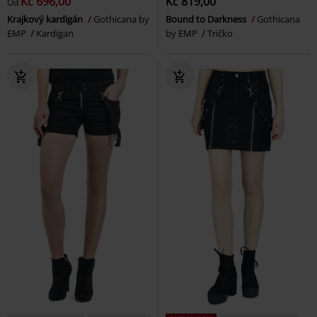
Kč 696,00
Kč 819,00
Od
Krajkový kardigán
Gothicana by
Bound to Darkness
Gothicana
EMP
Kardigan
by EMP
Tričko