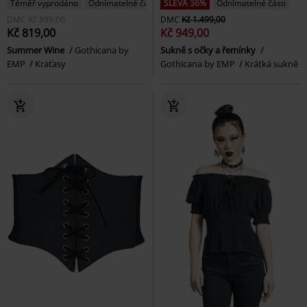
Téměř vyprodáno
Odnímatelné části
SLEVA 36%
Odnímatelné části
DMC
Kč 899,00
DMC
Kč 1.499,00
Kč 819,00
Kč 949,00
Summer Wine
Gothicana by
Sukně s očky a řemínky
EMP
Kraťasy
Gothicana by EMP
Krátká sukně