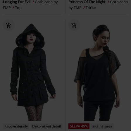
Longing For Evil
Gothicana by
Princess Of The Night
Gothicana
EMP
Top
by EMP
Tričko
Kovové detaily
Dekorativní detail
SLEVA 49%
2-dílná sada