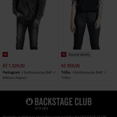
%
%
Kovové detaily
Kč 1.329,00
Kč 359,00
Pentagram
Gothicana by EMP
Tričko
Gothicana by EMP
Mikina s kapucí
Tričko
Dopřejte si 30denní zkušební verzi našeho BACKSTAGE CLUB