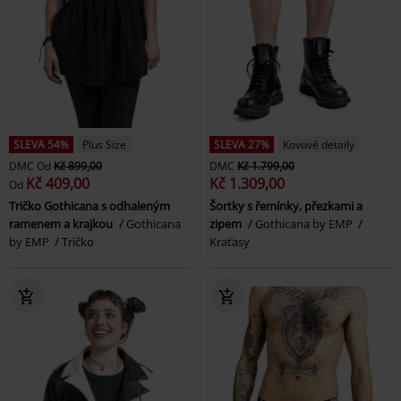
SLEVA 54%
Plus Size
SLEVA 27%
Kovové detaily
DMC
Od
Kč 899,00
DMC
Kč 1.799,00
Kč 409,00
Kč 1.309,00
Od
Tričko Gothicana s odhaleným
Šortky s řemínky, přezkami a
ramenem a krajkou
Gothicana
zipem
Gothicana by EMP
by EMP
Tričko
Kraťasy