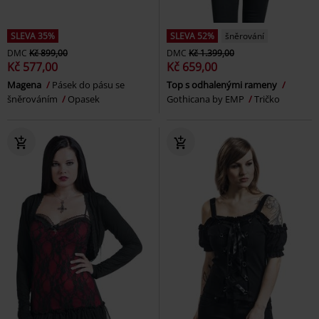
SLEVA 35%
SLEVA 52%
šněrování
DMC
Kč 899,00
DMC
Kč 1.399,00
Kč 577,00
Kč 659,00
Magena
Pásek do pásu se
Top s odhalenými rameny
šněrováním
Opasek
Gothicana by EMP
Tričko