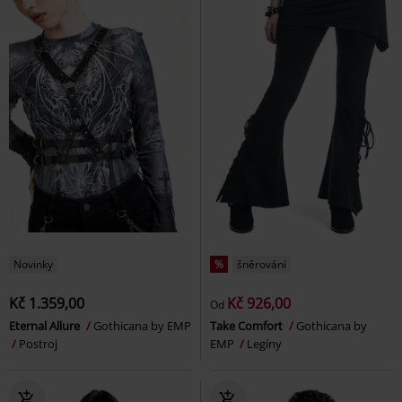
Novinky
%
šněrování
Kč 1.359,00
Kč 926,00
Od
Eternal Allure
Gothicana by EMP
Take Comfort
Gothicana by
Postroj
EMP
Legíny