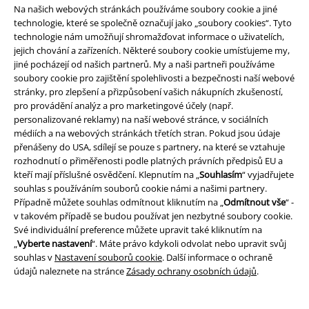
Na našich webových stránkách používáme soubory cookie a jiné
technologie, které se společně označují jako „soubory cookies“. Tyto
technologie nám umožňují shromažďovat informace o uživatelích,
jejich chování a zařízeních. Některé soubory cookie umísťujeme my,
jiné pocházejí od našich partnerů. My a naši partneři používáme
soubory cookie pro zajištění spolehlivosti a bezpečnosti naší webové
stránky, pro zlepšení a přizpůsobení vašich nákupních zkušeností,
pro provádění analýz a pro marketingové účely (např.
personalizované reklamy) na naší webové stránce, v sociálních
Plus Size
SLEVA 33%
médiích a na webových stránkách třetích stran. Pokud jsou údaje
DMC
Od
Kč 999,00
DMC
Kč 699,00
přenášeny do USA, sdílejí se pouze s partnery, na které se vztahuje
Kč 819,00
Kč 467,00
rozhodnutí o přiměřenosti podle platných právních předpisů EU a
Od
kteří mají příslušné osvědčení. Klepnutím na „
Souhlasím
“ vyjadřujete
The Betrayal
Gothicana by EMP
Štucny se šněrováním a přezkami
souhlas s používáním souborů cookie námi a našimi partnery.
Krátká sukně
Gothicana by EMP
Případně můžete souhlas odmítnout kliknutím na „
Odmítnout vše
“ -
Podkolenky
v takovém případě se budou používat jen nezbytné soubory cookie.
Své individuální preference můžete upravit také kliknutím na
„
Vyberte nastavení
“. Máte právo kdykoli odvolat nebo upravit svůj
souhlas v
Nastavení souborů cookie
. Další informace o ochraně
údajů naleznete na stránce
Zásady ochrany osobních údajů
.