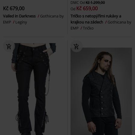
DMC
Od
Kč 1.299,00
Kč 679,00
Kč 659,00
Od
Vailed in Darkness
Gothicana by
Tričko s netopýřími rukávy a
EMP
Legíny
krajkou na zádech
Gothicana by
EMP
Tričko