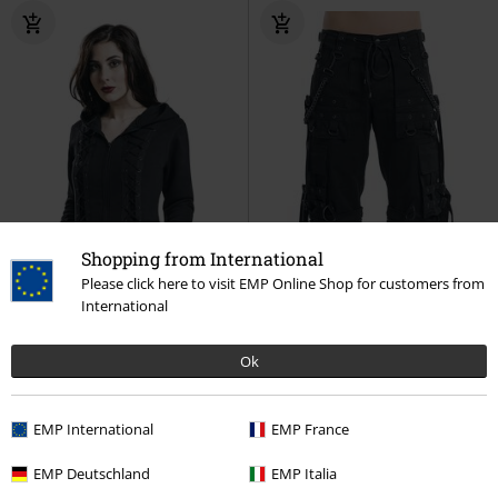
Shopping from International
Please click here to visit EMP Online Shop for customers from
International
Ok
Kovové detaily
šněrování
Odnímatelné části
Kovové detaily
EMP International
EMP France
DMC
Od
Kč 1.899,00
DMC
Od
Kč 2.499,00
Kč 1.629,00
Kč 1.899,00
Od
Od
EMP Deutschland
EMP Italia
The Witching Hour
Gothicana
Abaddon
Gothicana by EMP