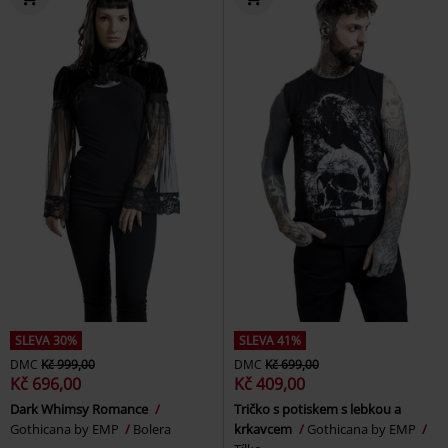
SLEVA 30%
SLEVA 41%
DMC
Kč 999,00
DMC
Kč 699,00
Kč 696,00
Kč 409,00
Dark Whimsy Romance
Tričko s potiskem s lebkou a
Gothicana by EMP
Bolera
krkavcem
Gothicana by EMP