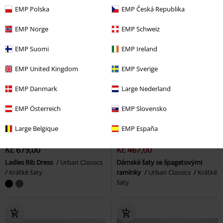
EMP Polska
EMP Česká Republika
EMP Norge
EMP Schweiz
EMP Suomi
EMP Ireland
EMP United Kingdom
EMP Sverige
EMP Danmark
Large Nederland
EMP Österreich
EMP Slovensko
Téměř vyprodáno
%
Téměř vyprodáno
Large Belgique
EMP España
Kč 679,00
Kč 467,00
Ladies Rib Dress
Urban Classics
Dámské šaty se špagetovými
Krátké šaty
ramínky
Urban Classics
Krátké
šaty