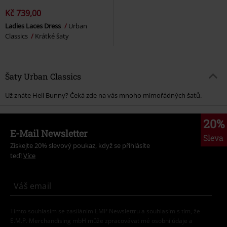
Kč 739,00
Ladies Laces Dress
Urban
Classics
Krátké šaty
Šaty Urban Classics
Už znáte Hell Bunny? Čeká zde na vás mnoho mimořádných šatů.
20%
E-Mail Newsletter
Sleva
Získejte 20% slevový poukaz, když se přihlásíte
teď!
Více
Tímto souhlasím se zasíláním EMP Newslettru a souhlasím s tím, že
E.M.P. Merchandising mbH může zpracovávat mé osobní údaje a