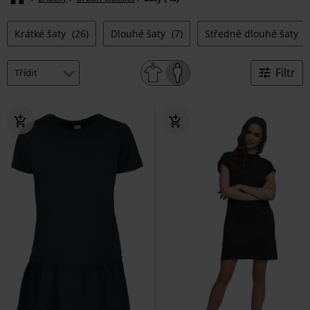
Krátké šaty
(26)
Dlouhé šaty
(7)
Středně dlouhé šaty
(
Filtr