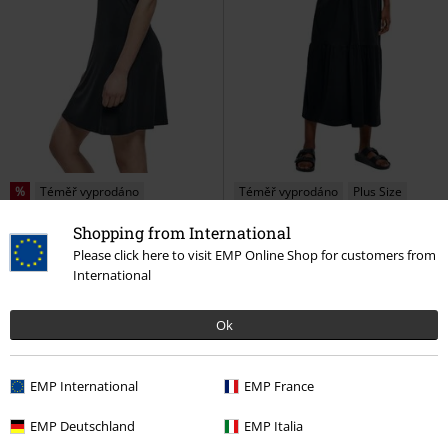
%
Téměř vyprodáno
Téměř vyprodáno
Plus Size
Shopping from International
Kč 549,00
Kč 679,00
Od
Please click here to visit EMP Online Shop for customers from
Dámské krátké modalové šaty s
Dámské, dlouhé, letní šaty
International
racerback ramínky
Urban
Valance
Urban Classics
Dlouhé
Classics
Krátké šaty
šaty
Ok
EMP International
EMP France
EMP Deutschland
EMP Italia