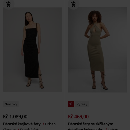
Novinky
%
Výřezy
Kč 1.089,00
Kč 469,00
Dámské krajkové šaty
Urban
Dámské šaty se zkříženým
Classics
Dlouhé šaty
detailem kolem krku
Urban