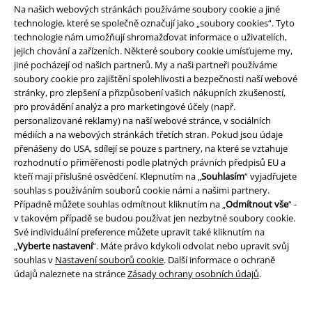
Nabídky pro vás
Na našich webových stránkách používáme soubory cookie a jiné
technologie, které se společně označují jako „soubory cookies“. Tyto
Soutěž
technologie nám umožňují shromažďovat informace o uživatelích,
jejich chování a zařízeních. Některé soubory cookie umísťujeme my,
Objednejte si dárkový poukaz
jiné pocházejí od našich partnerů. My a naši partneři používáme
soubory cookie pro zajištění spolehlivosti a bezpečnosti naší webové
stránky, pro zlepšení a přizpůsobení vašich nákupních zkušeností,
pro provádění analýz a pro marketingové účely (např.
personalizované reklamy) na naší webové stránce, v sociálních
O EMP
médiích a na webových stránkách třetích stran. Pokud jsou údaje
přenášeny do USA, sdílejí se pouze s partnery, na které se vztahuje
Udržitelnost
rozhodnutí o přiměřenosti podle platných právních předpisů EU a
kteří mají příslušné osvědčení. Klepnutím na „
Souhlasím
“ vyjadřujete
souhlas s používáním souborů cookie námi a našimi partnery.
Případně můžete souhlas odmítnout kliknutím na „
Odmítnout vše
“ -
v takovém případě se budou používat jen nezbytné soubory cookie.
Své individuální preference můžete upravit také kliknutím na
„
Vyberte nastavení
“. Máte právo kdykoli odvolat nebo upravit svůj
souhlas v
Nastavení souborů cookie
. Další informace o ochraně
údajů naleznete na stránce
Zásady ochrany osobních údajů
.
Staňte se součástí komunity!