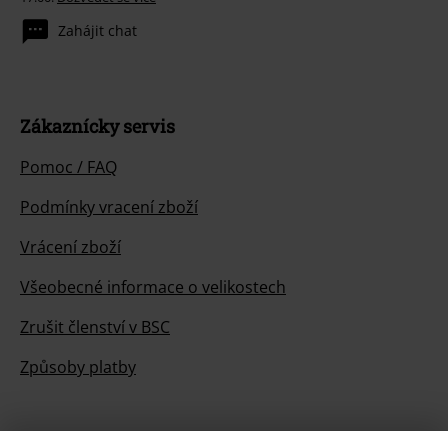
Zahájit chat
Zákaznícky servis
Pomoc / FAQ
Podmínky vracení zboží
Vrácení zboží
Všeobecné informace o velikostech
Zrušit členství v BSC
Způsoby platby