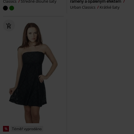
Classics
Středně dlouhé šaty
rameny a opáleným efektem
Urban Classics
Krátké šaty
%
Téměř vyprodáno