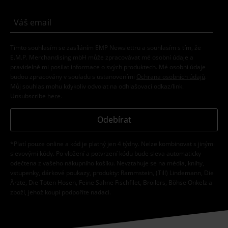
Tímto souhlasím se zasíláním EMP Newslettru a souhlasím s tím, že
E.M.P. Merchandising mbH může zpracovávat mé osobní údaje a
pravidelně mi posílat informace o svých produktech. Mé osobní údaje
budou zpracovány v souladu s ustanoveními
Ochrana osobních údajů
.
Můj souhlas mohu kdykoliv odvolat na odhlašovací odkaz/link.
Unsubscribe
here
.
Odebírat
*Platí pouze online a kód je platný jen 4 týdny. Nelze kombinovat s jinými
slevovými kódy. Po vložení a potvrzení kódu bude sleva automaticky
odečtena z vašeho nákupního košíku. Nevztahuje se na média, knihy,
vstupenky, dárkové poukazy, produkty: Rammstein, (Till) Lindemann, Die
Ärzte, Die Toten Hosen, Feine Sahne Fischfilet, Broilers, Böhse Onkelz a
zboží, jehož koupí podpoříte nadaci.