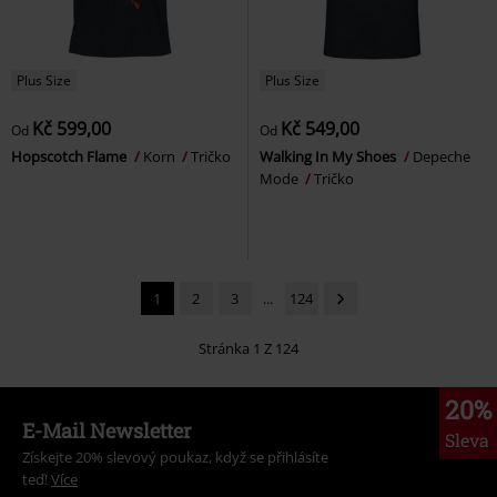
Plus Size
Plus Size
Kč 599,00
Kč 549,00
Od
Od
Hopscotch Flame
Korn
Tričko
Walking In My Shoes
Depeche
Mode
Tričko
1
2
3
...
124
Stránka 1 Z 124
20%
E-Mail Newsletter
Sleva
Získejte 20% slevový poukaz, když se přihlásíte
teď!
Více