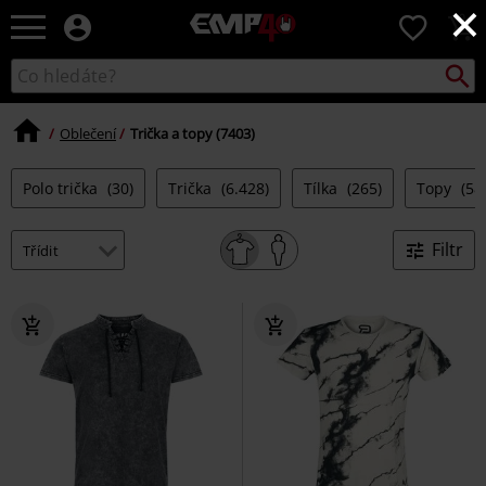
×
EMP
0
-
Hudba,
Vyhled
Katalog
TV
vyhledávání
filmy
&
Oblečení
Trička a topy (7403)
seriály,
Merch
Polo trička
(30)
Trička
(6.428)
Tílka
(265)
Topy
(58
pro
hráče,
Alternativní
Filtr
móda