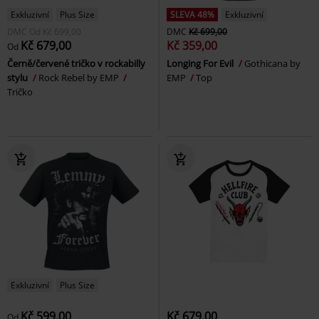
Exkluzivní
Plus Size
SLEVA 48%
Exkluzivní
DMC
Od
Kč 699,00
DMC
Kč 699,00
Kč 679,00
Kč 359,00
Od
Černě/červené tričko v rockabilly
Longing For Evil
Gothicana by
stylu
Rock Rebel by EMP
EMP
Top
Tričko
Exkluzivní
Plus Size
Kč 599,00
Kč 679,00
Od