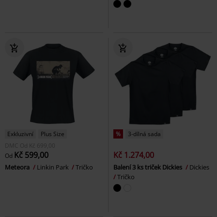
Exkluzivní
Plus Size
%
3-dílná sada
DMC
Od
Kč 699,00
Kč 599,00
Kč 1.274,00
Od
Meteora
Linkin Park
Tričko
Balení 3 ks triček Dickies
Dickies
Tričko