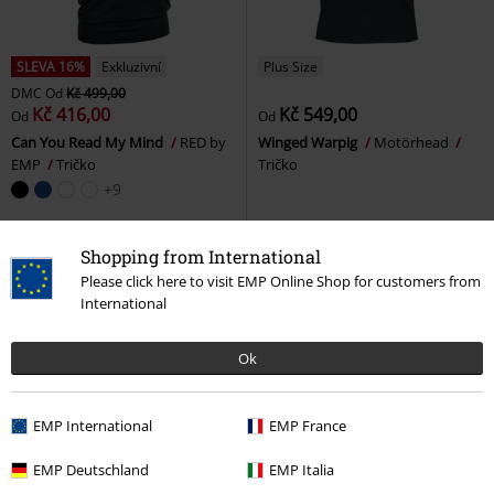
SLEVA 16%
Exkluzivní
Plus Size
DMC
Od
Kč 499,00
Kč 416,00
Kč 549,00
Od
Od
Can You Read My Mind
RED by
Winged Warpig
Motörhead
EMP
Tričko
Tričko
+9
Shopping from International
Please click here to visit EMP Online Shop for customers from
International
Ok
EMP International
EMP France
EMP Deutschland
EMP Italia
Exkluzivní
Plus Size
Plus Size