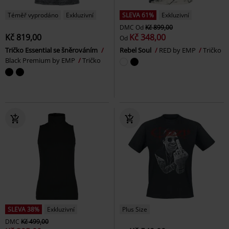
Téměř vyprodáno
Exkluzivní
SLEVA 61%
Exkluzivní
DMC
Od
Kč 899,00
Kč 819,00
Kč 348,00
Od
Tričko Essential se šněrováním
Rebel Soul
RED by EMP
Tričko
Black Premium by EMP
Tričko
SLEVA 38%
Exkluzivní
Plus Size
DMC
Kč 499,00