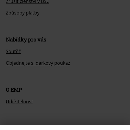
Zrušit členství v BSC
Způsoby platby
Nabídky pro vás
Soutěž
Objednejte si dárkový poukaz
O EMP
Udržitelnost