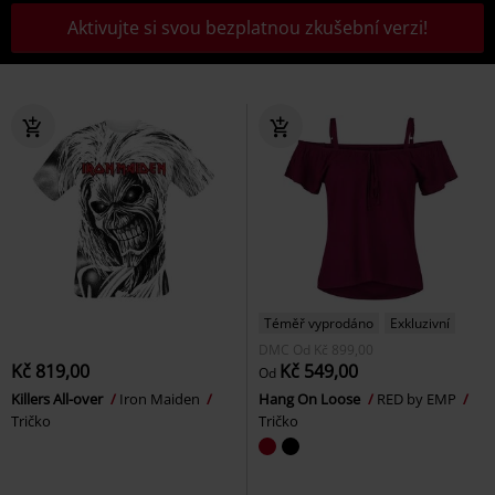
Aktivujte si svou bezplatnou zkušební verzi!
Téměř vyprodáno
Exkluzivní
DMC
Od
Kč 899,00
Kč 819,00
Kč 549,00
Od
Killers All-over
Iron Maiden
Hang On Loose
RED by EMP
Tričko
Tričko