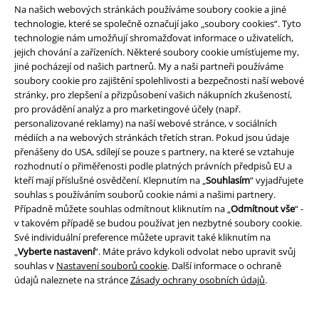
Na našich webových stránkách používáme soubory cookie a jiné
technologie, které se společně označují jako „soubory cookies“. Tyto
technologie nám umožňují shromažďovat informace o uživatelích,
jejich chování a zařízeních. Některé soubory cookie umísťujeme my,
jiné pocházejí od našich partnerů. My a naši partneři používáme
Staňte se součástí komunity!
soubory cookie pro zajištění spolehlivosti a bezpečnosti naší webové
stránky, pro zlepšení a přizpůsobení vašich nákupních zkušeností,
pro provádění analýz a pro marketingové účely (např.
personalizované reklamy) na naší webové stránce, v sociálních
médiích a na webových stránkách třetích stran. Pokud jsou údaje
přenášeny do USA, sdílejí se pouze s partnery, na které se vztahuje
rozhodnutí o přiměřenosti podle platných právních předpisů EU a
kteří mají příslušné osvědčení. Klepnutím na „
Souhlasím
“ vyjadřujete
souhlas s používáním souborů cookie námi a našimi partnery.
Případně můžete souhlas odmítnout kliknutím na „
Odmítnout vše
“ -
Způsoby platby
v takovém případě se budou používat jen nezbytné soubory cookie.
Své individuální preference můžete upravit také kliknutím na
„
Vyberte nastavení
“. Máte právo kdykoli odvolat nebo upravit svůj
souhlas v
Nastavení souborů cookie
. Další informace o ochraně
Bankovní převod
Platba na dobírku
údajů naleznete na stránce
Zásady ochrany osobních údajů
.