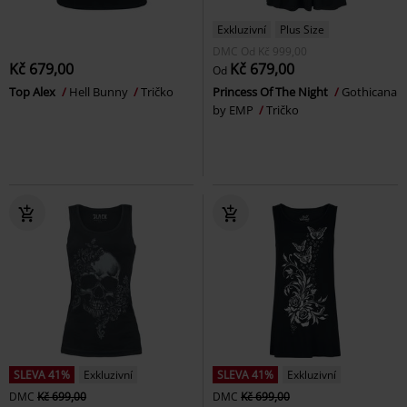
Exkluzivní
Plus Size
DMC
Od
Kč 999,00
Kč 679,00
Kč 679,00
Od
Top Alex
Hell Bunny
Tričko
Princess Of The Night
Gothicana
by EMP
Tričko
SLEVA 41%
Exkluzivní
SLEVA 41%
Exkluzivní
DMC
Kč 699,00
DMC
Kč 699,00