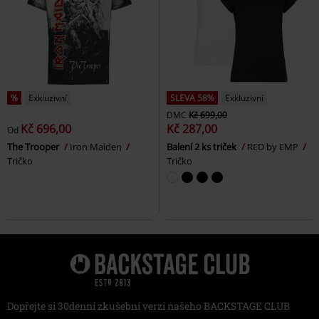
%
Exkluzivní
SLEVA 58%
Exkluzivní
DMC
Kč 699,00
Kč 696,00
Kč 287,00
Od
The Trooper
Iron Maiden
Balení 2 ks triček
RED by EMP
Tričko
Tričko
Dopřejte si 30denní zkušební verzi našeho BACKSTAGE CLUB