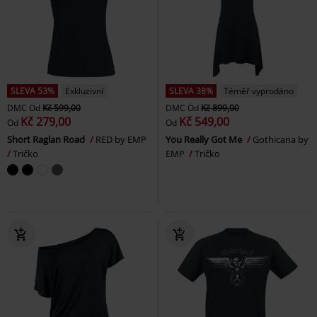
SLEVA 53%
Exkluzivní
SLEVA 38%
Téměř vyprodáno
DMC
Od
Kč 599,00
DMC
Od
Kč 899,00
Kč 279,00
Kč 549,00
Od
Od
Short Raglan Road
RED by EMP
You Really Got Me
Gothicana by
Tričko
EMP
Tričko