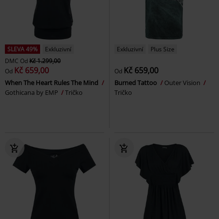
SLEVA 49%
Exkluzivní
Exkluzivní
Plus Size
DMC
Od
Kč 1.299,00
Kč 659,00
Kč 659,00
Od
Od
When The Heart Rules The Mind
Burned Tattoo
Outer Vision
Gothicana by EMP
Tričko
Tričko