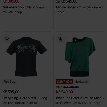
Kč 305,00
Kč 549,00
Od
Turtleneck Top
Black Premium
Middle Finger
Ozzy Osbourne
by EMP
Top
Tričko
Plus Size
SLEVA 60%
Exkluzivní
DMC
Kč 1.399,00
Kč 599,00
Kč 549,00
Everything I Hate Metal
Bring
When The Heart Rules The Mind
Me The Horizon
Tričko
Black Premium by EMP
Tričko