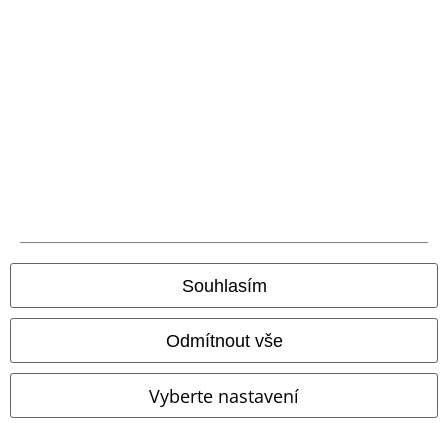
Doprava
Balíkovna
Balík Do ruky
EMP aplikaci
Stáhněte si novou EMP aplikaci zdarma a využijte všechny nové
funkce a výhody!
Souhlasím
A Warner Music Group Company
Odmítnout vše
Vyberte nastavení