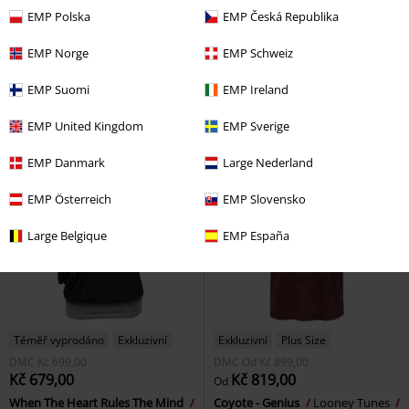
DMC
Od
Kč 999,00
EMP Polska
EMP Česká Republika
Kč 819,00
Kč 759,00
Od
EMP Norge
EMP Schweiz
EMP Signature Collection
Weiße Balken
Rammstein
Metallica
Tričko
Tričko
EMP Suomi
EMP Ireland
EMP United Kingdom
EMP Sverige
EMP Danmark
Large Nederland
EMP Österreich
EMP Slovensko
Large Belgique
EMP España
Téměř vyprodáno
Exkluzivní
Exkluzivní
Plus Size
DMC
Kč 699,00
DMC
Od
Kč 899,00
Kč 679,00
Kč 819,00
Od
When The Heart Rules The Mind
Coyote - Genius
Looney Tunes