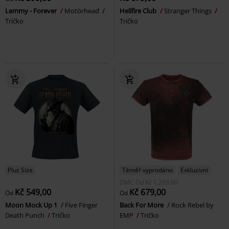
Lemmy - Forever
Motörhead
Hellfire Club
Stranger Things
Tričko
Tričko
Plus Size
Téměř vyprodáno
Exkluzivní
DMC
Od
Kč 1.299,00
Kč 549,00
Kč 679,00
Od
Od
Moon Mock Up 1
Five Finger
Back For More
Rock Rebel by
Death Punch
Tričko
EMP
Tričko