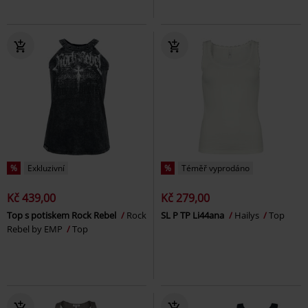
%
Exkluzivní
%
Téměř vyprodáno
Kč 439,00
Kč 279,00
Top s potiskem Rock Rebel
Rock
SL P TP Li44ana
Hailys
Top
Rebel by EMP
Top