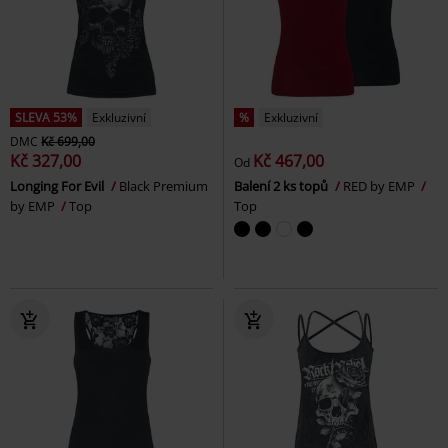
SLEVA 53%
Exkluzivní
%
Exkluzivní
DMC
Kč 699,00
Kč 327,00
Kč 467,00
Od
Longing For Evil
Black Premium
Balení 2 ks topů
RED by EMP
by EMP
Top
Top