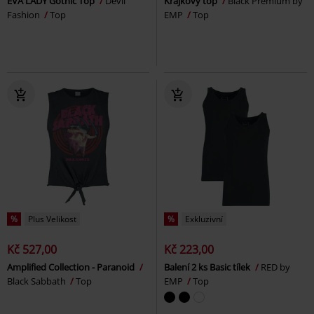
EVA LADY Gothic Top
Devil
Krajkový top
Black Premium by
Fashion
Top
EMP
Top
%
Plus Velikost
%
Exkluzivní
Kč 527,00
Kč 223,00
Amplified Collection - Paranoid
Balení 2 ks Basic tílek
RED by
Black Sabbath
Top
EMP
Top