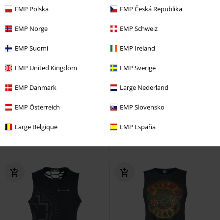
EMP Polska
EMP Česká Republika
EMP Norge
EMP Schweiz
EMP Suomi
EMP Ireland
EMP United Kingdom
EMP Sverige
%
šněrování
%
Exkluzivní
EMP Danmark
Large Nederland
Kč 659,00
Kč 527,00
Od
Rammstein
Rammstein
Top
Script
Powerwolf
Top
EMP Österreich
EMP Slovensko
Large Belgique
EMP España