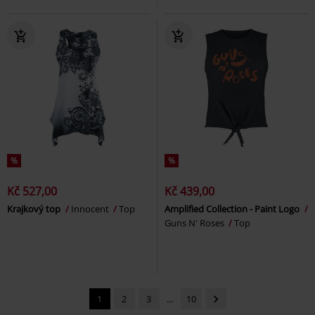
%
%
Kč 527,00
Kč 439,00
Krajkový top
Innocent
Top
Amplified Collection - Paint Logo
Guns N' Roses
Top
1
2
3
...
10