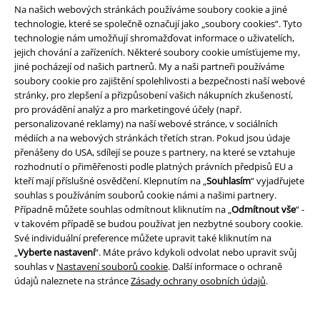
Jako žena se můžete rozhodnout i pro sukni, pokud chcete, aby byla
Na našich webových stránkách používáme soubory cookie a jiné
trochu šik. Stačí si obout kozačky, pohodlné tenisky nebo dokonce boty
technologie, které se společně označují jako „soubory cookies“. Tyto
na vysokém podpatku a váš elegantní, ale přesto mimořádný vzhled je
technologie nám umožňují shromažďovat informace o uživatelích,
připraven.
jejich chování a zařízeních. Některé soubory cookie umísťujeme my,
jiné pocházejí od našich partnerů. My a naši partneři používáme
Na druhou stranu kluci se omezují výhradně na jednoduché kalhoty a
soubory cookie pro zajištění spolehlivosti a bezpečnosti naší webové
džíny. Jsou pohodlné a dobře vypadají. V chladném období se
stránky, pro zlepšení a přizpůsobení vašich nákupních zkušeností,
neobejdete bez mikiny, mikiny nebo kardiganu. Jen se ujistěte, že vždy
pro provádění analýz a pro marketingové účely (např.
vidíte horní část zespodu, protože to je jediný způsob, jak vytvořit wow
personalizované reklamy) na naší webové stránce, v sociálních
efekt. Ale je tu jedna věc, na kterou byste neměli zapomenout ve všem
médiích a na webových stránkách třetích stran. Pokud jsou údaje
tom zmatku ohledně nejlepších kombinací: váš vlastní vkus. Noste to,
přenášeny do USA, sdílejí se pouze s partnery, na které se vztahuje
co se vám líbí, a vytvořte si svůj vlastní styl.
rozhodnutí o přiměřenosti podle platných právních předpisů EU a
kteří mají příslušné osvědčení. Klepnutím na „
Souhlasím
“ vyjadřujete
souhlas s používáním souborů cookie námi a našimi partnery.
20%
Případně můžete souhlas odmítnout kliknutím na „
Odmítnout vše
“ -
E-Mail Newsletter
v takovém případě se budou používat jen nezbytné soubory cookie.
Sleva
Získejte 20% slevový poukaz, když se přihlásíte
Své individuální preference můžete upravit také kliknutím na
teď!
Více
„
Vyberte nastavení
“. Máte právo kdykoli odvolat nebo upravit svůj
souhlas v
Nastavení souborů cookie
. Další informace o ochraně
údajů naleznete na stránce
Zásady ochrany osobních údajů
.