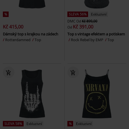
%
SLEVA 56%
Exkluzivní
DMC
Od
Kč 899,00
Kč 415,00
Kč 391,00
Od
Dámský top s krajkou na zádech
Top s vintage efektem a potiskem
Rotterdamned
Top
Rock Rebel by EMP
Top
SLEVA 58%
Exkluzivní
%
Exkluzivní