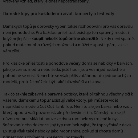
vrstvený vzhled, který je dnes nepostradatelný.
Dámské topy pro každodenní život, koncerty a festivaly
Dámských topů je obrovský výběr, takže rozhodování pro vás opravdu
není jednoduché. Pro každou příležitost existuje ten správný model, i
když nejlepší je
koupit několik topů online okamžitě
. Nikdy není špatné,
pokud máte mnoho různých možností a můžete upustit páru, jak se
vám zlíbí.
Pro klasické příležitosti a pohodové večery doma se nabídky v barvách,
jako je černá, modrá nebo šedá, jistě hodí. Jsou velmi jednoduché a
pohodlně se nosí. Nenechte se však příliš zatáhnout do jednoduchých
modelů, protože můžete být také bláznivější a riskovat.
Tak co takhle zábavné a barevné potisky, které přitáhnou všechny oči k
vašemu dámskému topu? Existují velké vzory, jak můžete vidět
například u modelu Cut Out Tank Top. Není to ale jen barva nebo vzor,
který upoutá vaši pozornost, ale především střih. Dámský top se již
dávno nemusí skládat pouze ze dvou ramínek: vykrojené kusy,
šněrování nebo dokonce jiný typ ramínek zajistí, že top vyčnívá z davu.
Existují však také nabídky jako Moonshine, pokud si chcete domů
přinést svou oblíbenou kreslenou postavičku.