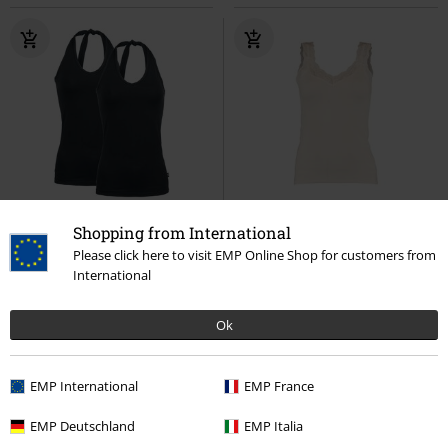
SLEVA 45%
Téměř vyprodáno
%
Téměř vyprodáno
Shopping from International
DMC
Od
Kč 599,00
Please click here to visit EMP Online Shop for customers from
Kč 327,00
Kč 249,00
Od
International
Balenie 2 ks topov so
SL C TP Si44na
Hailys
Top
zaväzovaním okolo krku
RED by
EMP
Vázaní za krkem
Ok
EMP International
EMP France
EMP Deutschland
EMP Italia