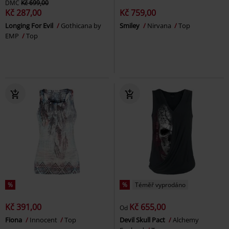
DMC
Kč 699,00
Kč 287,00
Kč 759,00
Longing For Evil
Gothicana by
Smiley
Nirvana
Top
EMP
Top
%
%
Téměř vyprodáno
Kč 391,00
Kč 655,00
Od
Fiona
Innocent
Top
Devil Skull Pact
Alchemy