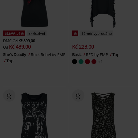
SLEVA 51%
Exkluzivní
%
Téměř vyprodáno
DMC
Od
Kč 899,00
Kč 439,00
Kč 223,00
Od
She's Deadly
Rock Rebel by EMP
Basic
RED by EMP
Top
Top
+1