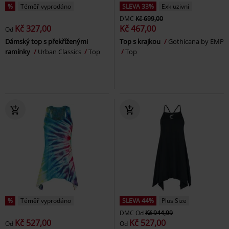
%
Téměř vyprodáno
SLEVA 33%
Exkluzivní
DMC
Kč 699,00
Kč 327,00
Kč 467,00
Od
Dámský top s překříženými
Top s krajkou
Gothicana by EMP
ramínky
Urban Classics
Top
Top
%
Téměř vyprodáno
SLEVA 44%
Plus Size
DMC
Od
Kč 944,99
Kč 527,00
Kč 527,00
Od
Od