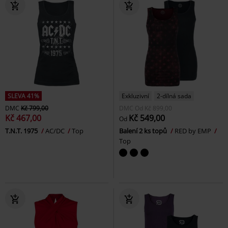
SLEVA 41%
Exkluzivní
2-dílná sada
DMC
Kč 799,00
DMC
Od
Kč 899,00
Kč 467,00
Kč 549,00
Od
T.N.T. 1975
AC/DC
Top
Balení 2 ks topů
RED by EMP
Top