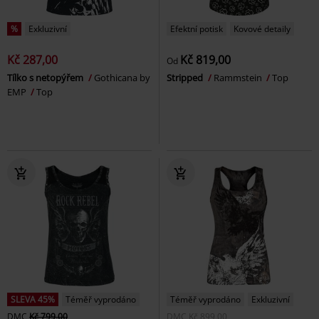
%
Exkluzivní
Efektní potisk
Kovové detaily
Kč 287,00
Kč 819,00
Od
Tílko s netopýřem
Gothicana by
Stripped
Rammstein
Top
EMP
Top
SLEVA 45%
Téměř vyprodáno
Téměř vyprodáno
Exkluzivní
DMC
Kč 799,00
DMC
Kč 899,00