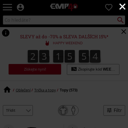
×
EMP
0
-
Hudba,
Vyhled
Katalog
TV
vyhledávání
filmy
&
SLEVY až do -70% a SLEVA DALŠÍCH 15%*
seriály,
HAPPY WEEKEND
Merch
pro
2
3
1
5
5
3
2
3
1
5
5
2
5
5
5
5
4
2
3
hráče,
Alternativní
móda
Získejte nyní!
Zkopírujte kód
WEEKEND
Oblečení
Trička a topy
Topy (573)
Filtr