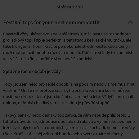
Stránka 1 Z 10
Festival tops for your next summer outfit
Chcete-li vždy ukázat svou nejlepší stránku, měli byste se rozhodnout
pro látkový top.
Top je
perfektní alternativou ke klasickému tričku, ale
také k elegantní košili. Kráčíte po dokonalé střední cestě, kde si ženy i
muži mohou užít mnoho různých modelů. Udělejte si tedy trochu místa
ve své šatní skříni a pořiďte si nejnovější modely!
Správné roční období je vždy
Topy jsou jen něco pro teplé období a na podzim nebo v zimě musí hnít
ve skříni? Určitě ne, protože stačí být trochu kreativní a košile můžete
nosit po celý rok. Určitě jsou ideální na jaro nebo léto. Vždyť slunce pálí z
oblohy, nefouká chladivý vítr a i ve stínu je přes 30 stupňů.
Takový pánský nebo dámský top zaručí, že vám nebude příliš teplo. Z
tohoto důvodu se jednoduše upustilo od rukávů a vy můžete uvolněně
ležet i v teplých ročních obdobích. Jakmile se ale ochladí, nemusíte vršky
třídit. Stačí si přes něj vzít cool bundu nebo svetr a máte oblíbený