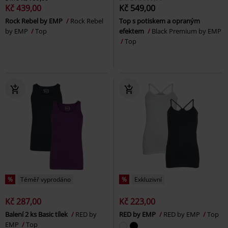
Kč 439,00
Kč 549,00
Rock Rebel by EMP
Rock Rebel
Top s potiskem a opraným
by EMP
Top
efektem
Black Premium by EMP
Top
%
Téměř vyprodáno
%
Exkluzivní
Kč 287,00
Kč 223,00
Balení 2 ks Basic tílek
RED by
RED by EMP
RED by EMP
Top
EMP
Top