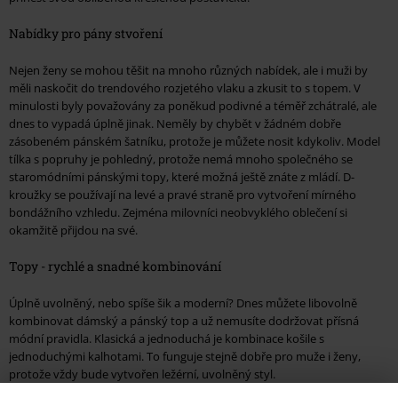
Nabídky pro pány stvoření
Nejen ženy se mohou těšit na mnoho různých nabídek, ale i muži by
měli naskočit do trendového rozjetého vlaku a zkusit to s topem. V
minulosti byly považovány za poněkud podivné a téměř zchátralé, ale
dnes to vypadá úplně jinak. Neměly by chybět v žádném dobře
zásobeném pánském šatníku, protože je můžete nosit kdykoliv. Model
tílka s popruhy je pohledný, protože nemá mnoho společného se
staromódními pánskými topy, které možná ještě znáte z mládí. D-
kroužky se používají na levé a pravé straně pro vytvoření mírného
bondážního vzhledu. Zejména milovníci neobvyklého oblečení si
okamžitě přijdou na své.
Topy - rychlé a snadné kombinování
Úplně uvolněný, nebo spíše šik a moderní? Dnes můžete libovolně
kombinovat dámský a pánský top a už nemusíte dodržovat přísná
módní pravidla. Klasická a jednoduchá je kombinace košile s
jednoduchými kalhotami. To funguje stejně dobře pro muže i ženy,
protože vždy bude vytvořen ležérní, uvolněný styl.