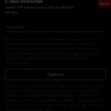
E-Mail Newsletter
Sleva
Získejte 20% slevový poukaz, když se přihlásíte
teď!
Více
Tímto souhlasím se zasíláním EMP Newslettru a souhlasím s tím, že
E.M.P. Merchandising mbH může zpracovávat mé osobní údaje a
pravidelně mi posílat informace o svých produktech. Mé osobní údaje
budou zpracovány v souladu s ustanoveními
Ochrana osobních údajů
.
Můj souhlas mohu kdykoliv odvolat na odhlašovací odkaz/link.
Unsubscribe
here
.
Odebírat
*Platí pouze online a kód je platný jen 4 týdny. Nelze kombinovat s jinými
slevovými kódy. Po vložení a potvrzení kódu bude sleva automaticky
odečtena z vašeho nákupního košíku. Nevztahuje se na média, knihy,
vstupenky, dárkové poukazy, produkty: Rammstein, (Till) Lindemann, Die
Ärzte, Die Toten Hosen, Feine Sahne Fischfilet, Broilers, Böhse Onkelz a
zboží, jehož koupí podpoříte nadaci.