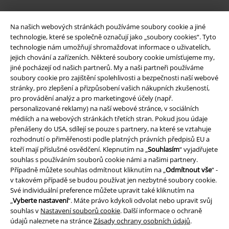
Na našich webových stránkách používáme soubory cookie a jiné
technologie, které se společně označují jako „soubory cookies“. Tyto
technologie nám umožňují shromažďovat informace o uživatelích,
jejich chování a zařízeních. Některé soubory cookie umísťujeme my,
jiné pocházejí od našich partnerů. My a naši partneři používáme
soubory cookie pro zajištění spolehlivosti a bezpečnosti naší webové
stránky, pro zlepšení a přizpůsobení vašich nákupních zkušeností,
pro provádění analýz a pro marketingové účely (např.
Právní informace
personalizované reklamy) na naší webové stránce, v sociálních
médiích a na webových stránkách třetích stran. Pokud jsou údaje
Podmínky
přenášeny do USA, sdílejí se pouze s partnery, na které se vztahuje
rozhodnutí o přiměřenosti podle platných právních předpisů EU a
Prohlášení
kteří mají příslušné osvědčení. Klepnutím na „
Souhlasím
“ vyjadřujete
souhlas s používáním souborů cookie námi a našimi partnery.
Případně můžete souhlas odmítnout kliknutím na „
Odmítnout vše
“ -
Ochrana osobních údajů
v takovém případě se budou používat jen nezbytné soubory cookie.
Své individuální preference můžete upravit také kliknutím na
Likvidace odpadu a ochrana životního prostředí
„
Vyberte nastavení
“. Máte právo kdykoli odvolat nebo upravit svůj
souhlas v
Nastavení souborů cookie
. Další informace o ochraně
Prohlášení o shodě
údajů naleznete na stránce
Zásady ochrany osobních údajů
.