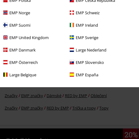
EMP Polska
EMP Česká Republika
EMP Norge
EMP Schweiz
Kč 549,00
EMP Suomi
EMP Ireland
EMP United Kingdom
EMP Sverige
More categories. More options.
EMP Danmark
Large Nederland
Značky
Oblečení
EMP Österreich
EMP Slovensko
Značky
Ženy
Large Belgique
EMP España
Značky
EMP značky
Trička a topy
Topy
Značky
EMP značky
Dámské
RED by EMP
Oblečení
Značky
EMP značky
RED by EMP
Trička a topy
Topy
20%