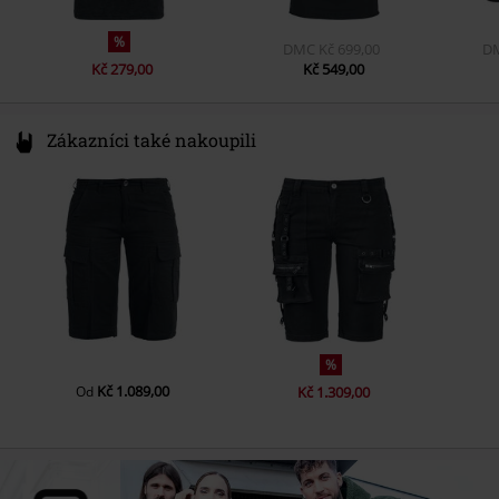
%
DMC
Kč 699,00
D
Kč 279,00
Kč 549,00
Zákazníci také nakoupili
%
Kč 1.089,00
Od
Kč 1.309,00