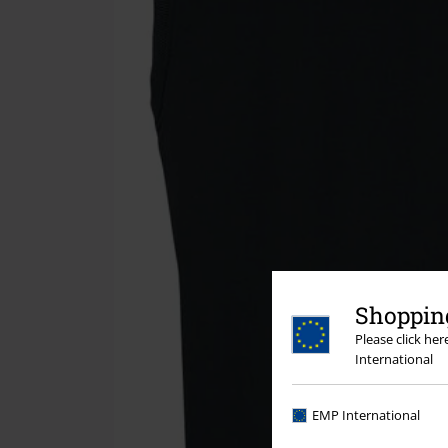
Shopping
Please click he
International
EMP International