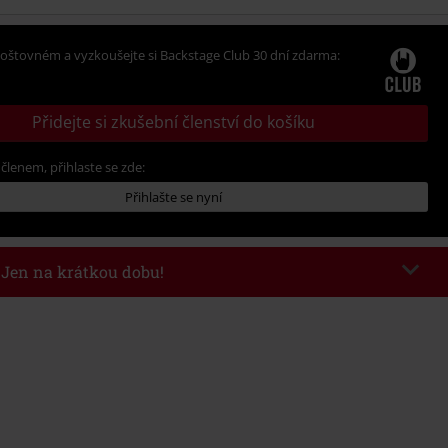
oštovném a vyzkoušejte si Backstage Club 30 dní zdarma:
Přidejte si zkušební členství do košíku
 členem, přihlaste se zde:
Přihlašte se nyní
- Jen na krátkou dobu!
kazu
AFTERWORK
Kopírovat kód
8/6/26 od 16:00 do 23:59 hodin.
nota objednávky 1.299 Kč.
 v košíku, se sleva uplatní automaticky.
at s jinými akciovými kódy. Sleva se nevztahuje na: knihy, média, vstupenky,
ll) Lindemann, Böhse Onkelz, Broilers, Die Ärzte, Die Toten Hosen, Metality,