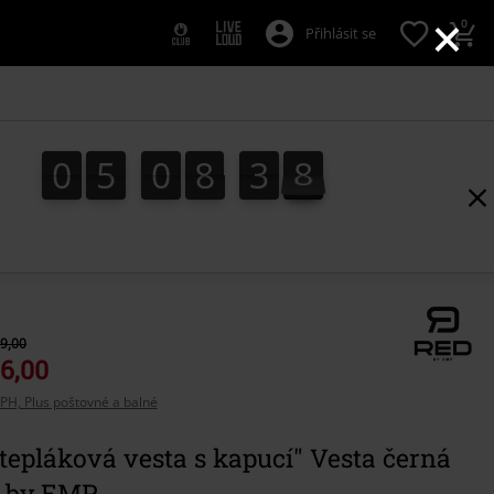
×
0
Přihlásit se
0
5
0
8
3
8
0
5
0
8
3
7
4
9
7
8
9,00
6,00
PH, Plus poštovné a balné
tepláková vesta s kapucí" Vesta černá
 by EMP