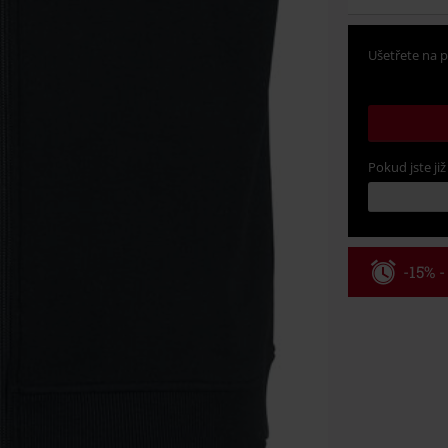
Ušetřete na p
Pokud jste již
-15% 
Kód pou
Platí jen pro 
Minimální hod
Po zadání kódu
Nelze kombinov
Rammstein, (Ti