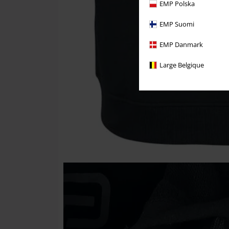
EMP Polska
EMP Suomi
EMP Danmark
Large Belgique