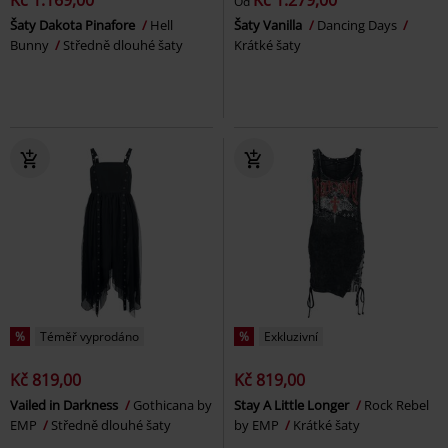
Kč 1.169,00
Kč 1.279,00
Od
Šaty Dakota Pinafore
Hell
Šaty Vanilla
Dancing Days
Bunny
Středně dlouhé šaty
Krátké šaty
%
Téměř vyprodáno
%
Exkluzivní
Kč 819,00
Kč 819,00
Vailed in Darkness
Gothicana by
Stay A Little Longer
Rock Rebel
EMP
Středně dlouhé šaty
by EMP
Krátké šaty