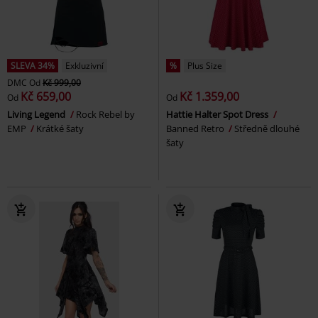
SLEVA 34%
Exkluzivní
%
Plus Size
DMC
Od
Kč 999,00
Kč 659,00
Kč 1.359,00
Od
Od
Living Legend
Rock Rebel by
Hattie Halter Spot Dress
EMP
Krátké šaty
Banned Retro
Středně dlouhé
šaty