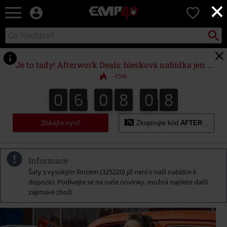
×
EMP
0
-
Hudba,
Vyhled
Katalog
TV
vyhledávání
filmy
&
Je to tady! Afterwork Deals: blesková nabídka jen do půlnoci!
seriály,
-15%
Merch
pro
0
6
0
8
0
7
0
6
0
8
0
6
1
8
6
7
hráče,
Alternativní
móda
Získejte nyní!
Zkopírujte kód
AFTERWORK
Informace
Šaty s vysokým límcem (325220) již není v naší nabídce k
dispozici. Podívejte se na naše novinky, možná najdete další
zajímavé zboží.