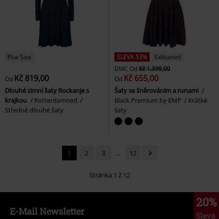
Plus Size
SLEVA 53%
Exkluzivní
DMC
Od
Kč 1.399,00
Kč 819,00
Kč 655,00
Od
Od
Dlouhé zimní šaty Rockanje s
Šaty se šněrováním a runami
krajkou
Rotterdamned
Black Premium by EMP
Krátké
Středně dlouhé šaty
šaty
1
2
3
...
12
Stránka 1 Z 12
20%
E-Mail Newsletter
Sleva