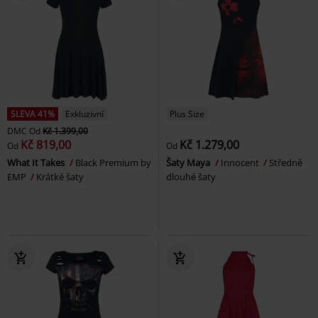
SLEVA 41%
Exkluzivní
Plus Size
DMC
Od
Kč 1.399,00
Kč 819,00
Kč 1.279,00
Od
Od
What It Takes
Black Premium by
Šaty Maya
Innocent
Středně
EMP
Krátké šaty
dlouhé šaty