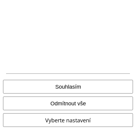
Staňte se součástí komunity!
Souhlasím
Způsoby platby
Odmítnout vše
Vyberte nastavení
Bankovní převod
Platba na dobírku