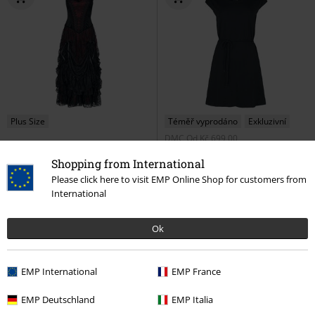
Plus Size
Téměř vyprodáno
Exkluzivní
DMC
Od
Kč 699,00
Kč 4.619,00
Kč 549,00
Od
Od
Shopping from International
Dlouhé šaty
Sinister Gothic
Here Comes The Sun
RED by
Please click here to visit EMP Online Shop for customers from
Dlouhé šaty
EMP
Středně dlouhé šaty
International
Ok
EMP International
EMP France
EMP Deutschland
EMP Italia