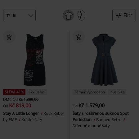
Filtr
SLEVA 41%
Exkluzivní
Téměř vyprodáno
Plus Size
DMC
Od
Kč 1.399,00
Kč 819,00
Kč 1.579,00
Od
Od
Stay A Little Longer
Rock Rebel
Šaty s rozšírenou suknou Spot
by EMP
Krátké šaty
Perfection
Banned Retro
Středně dlouhé šaty