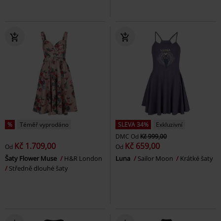
%
Téměř vyprodáno
SLEVA 34%
Exkluzivní
DMC
Od
Kč 999,00
Kč 1.709,00
Kč 659,00
Od
Od
Šaty Flower Muse
H&R London
Luna
Sailor Moon
Krátké šaty
Středně dlouhé šaty