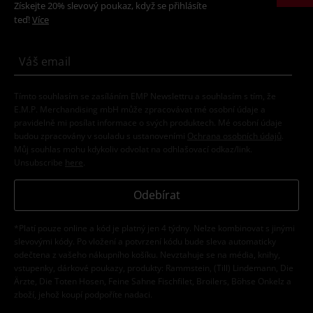
Získejte 20% slevový poukaz, když se přihlásíte
teď!
Více
Tímto souhlasím se zasíláním EMP Newslettru a souhlasím s tím, že
E.M.P. Merchandising mbH může zpracovávat mé osobní údaje a
pravidelně mi posílat informace o svých produktech. Mé osobní údaje
budou zpracovány v souladu s ustanoveními
Ochrana osobních údajů
.
Můj souhlas mohu kdykoliv odvolat na odhlašovací odkaz/link.
Unsubscribe
here
.
Odebírat
*Platí pouze online a kód je platný jen 4 týdny. Nelze kombinovat s jinými
slevovými kódy. Po vložení a potvrzení kódu bude sleva automaticky
odečtena z vašeho nákupního košíku. Nevztahuje se na média, knihy,
vstupenky, dárkové poukazy, produkty: Rammstein, (Till) Lindemann, Die
Ärzte, Die Toten Hosen, Feine Sahne Fischfilet, Broilers, Böhse Onkelz a
zboží, jehož koupí podpoříte nadaci.