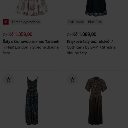
%
Téměř vyprodáno
Exkluzivní
Plus Size
Kč 1.359,00
Kč 1.089,00
Od
Od
Šaty s kruhovou suknou Taraneh
Krajkové šaty bez rukávů
H&R London
Středně dlouhé
Gothicana by EMP
Středně
šaty
dlouhé šaty