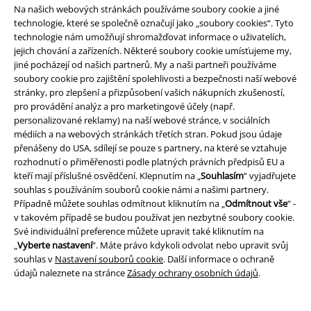
Na našich webových stránkách používáme soubory cookie a jiné
Zrušit členství v BSC
technologie, které se společně označují jako „soubory cookies“. Tyto
technologie nám umožňují shromažďovat informace o uživatelích,
Způsoby platby
jejich chování a zařízeních. Některé soubory cookie umísťujeme my,
jiné pocházejí od našich partnerů. My a naši partneři používáme
soubory cookie pro zajištění spolehlivosti a bezpečnosti naší webové
stránky, pro zlepšení a přizpůsobení vašich nákupních zkušeností,
pro provádění analýz a pro marketingové účely (např.
Nabídky pro vás
personalizované reklamy) na naší webové stránce, v sociálních
médiích a na webových stránkách třetích stran. Pokud jsou údaje
Soutěž
přenášeny do USA, sdílejí se pouze s partnery, na které se vztahuje
rozhodnutí o přiměřenosti podle platných právních předpisů EU a
Objednejte si dárkový poukaz
kteří mají příslušné osvědčení. Klepnutím na „
Souhlasím
“ vyjadřujete
souhlas s používáním souborů cookie námi a našimi partnery.
Případně můžete souhlas odmítnout kliknutím na „
Odmítnout vše
“ -
v takovém případě se budou používat jen nezbytné soubory cookie.
O EMP
Své individuální preference můžete upravit také kliknutím na
„
Vyberte nastavení
“. Máte právo kdykoli odvolat nebo upravit svůj
Udržitelnost
souhlas v
Nastavení souborů cookie
. Další informace o ochraně
údajů naleznete na stránce
Zásady ochrany osobních údajů
.