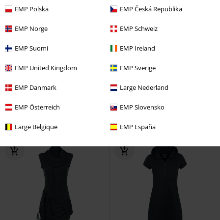
EMP Polska
EMP Česká Republika
EMP Norge
EMP Schweiz
EMP Suomi
EMP Ireland
%
Exkluzivní
Exkluzivní
Plus Size
EMP United Kingdom
EMP Sverige
Kč 391,00
Kč 2.389,00
Od
Balení 2 ks šatů
RED by EMP
Šaty Imperia
Hell Bunny
EMP Danmark
Large Nederland
Krátké šaty
Krátké šaty
EMP Österreich
EMP Slovensko
Large Belgique
EMP España