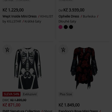
Kč 1.229,00
Kč 3.939,00
Od
Wept Inside Mini Dress
KIHILIST
Ophelie Dress
Burleska
by KILLSTAR
Krátké šaty
Dlouhé šaty
SLEVA 54%
Exkluzivní
Plus Size
DMC
Kč 1.899,00
Kč 871,00
Kč 1.849,00
EMP Signature Collection
Ghost
Pandora's Rose Mini Dress