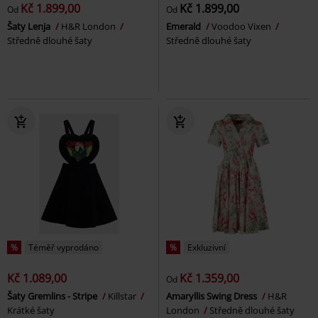
Kč 1.899,00
Kč 1.899,00
Od
Od
Šaty Lenja
H&R London
Emerald
Voodoo Vixen
Středně dlouhé šaty
Středně dlouhé šaty
%
Téměř vyprodáno
%
Exkluzivní
Kč 1.089,00
Kč 1.359,00
Od
Šaty Gremlins - Stripe
Killstar
Amaryllis Swing Dress
H&R
Krátké šaty
London
Středně dlouhé šaty