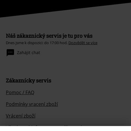
Náš zákaznický servis je tu pro vás
Dnes jsme k dispozici: do 17:00 hod.
Dozvědět se více
Zahájit chat
Zákaznícky servis
Pomoc / FAQ
Podmínky vracení zboží
Vrácení zboží
Všeobecné informace o velikostech