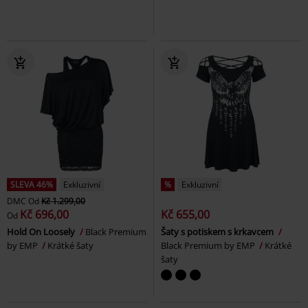
SLEVA 46%
Exkluzivní
%
Exkluzivní
DMC
Od
Kč 1.299,00
Kč 696,00
Kč 655,00
Od
Hold On Loosely
Black Premium
Šaty s potiskem s krkavcem
by EMP
Krátké šaty
Black Premium by EMP
Krátké
šaty