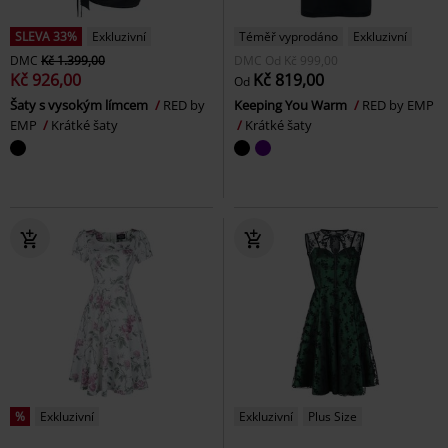
SLEVA 33%
Exkluzivní
Téměř vyprodáno
Exkluzivní
DMC
Kč 1.399,00
DMC
Od
Kč 999,00
Kč 926,00
Kč 819,00
Od
Šaty s vysokým límcem
RED by
Keeping You Warm
RED by EMP
EMP
Krátké šaty
Krátké šaty
%
Exkluzivní
Exkluzivní
Plus Size