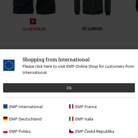
%
Kč 2.689,00
Kč 819,00
Od
0 Hodnocení
Shopping from International
Please click here to visit EMP Online Shop for customers from
International
Podělte se o váš názor "Šortky BDU Ripstop".
Napsat hodnocení
Ok
EMP International
EMP France
EMP Deutschland
EMP Italia
EMP Polska
EMP Česká Republika