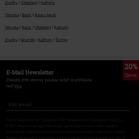
Značky
Oblečení
Kalhoty
Témata
Basic
Basics Muži
Témata
Basic
Oblečení
Kalhoty
Značky
Brandit
Kalhoty
Šortky
20%
E-Mail Newsletter
Sleva
Získejte 20% slevový poukaz, když se přihlásíte
teď!
Více
Tímto souhlasím se zasíláním EMP Newslettru a souhlasím s tím, že
E.M.P. Merchandising mbH může zpracovávat mé osobní údaje a
pravidelně mi posílat informace o svých produktech. Mé osobní údaje
budou zpracovány v souladu s ustanoveními
Ochrana osobních údajů
.