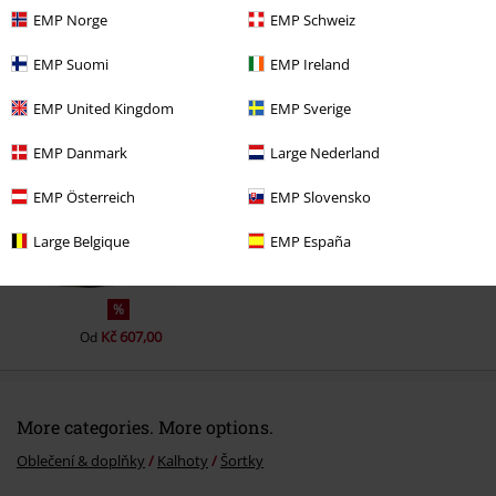
EMP Norge
EMP Schweiz
EMP Suomi
EMP Ireland
Naposledy navštívené
EMP United Kingdom
EMP Sverige
EMP Danmark
Large Nederland
EMP Österreich
EMP Slovensko
Large Belgique
EMP España
%
Kč 607,00
Od
More categories. More options.
Oblečení & doplňky
Kalhoty
Šortky