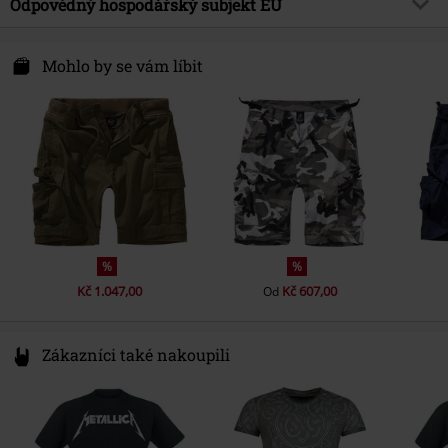
Odpovědný hospodářský subjekt EU
Upozornění k údržbě
Praní v pračce
Brandit Textil GmbH
Spichernstraße 6A
Mohlo by se vám líbit
50672 Köln
Germany
info@brandit-wear.com
%
%
Kč 1.047,00
Kč 607,00
Od
Zákazníci také nakoupili