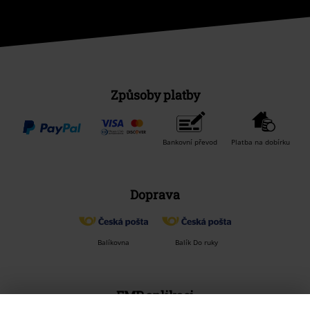
Způsoby platby
Bankovní převod
Platba na dobírku
Doprava
Balíkovna
Balík Do ruky
EMP aplikaci