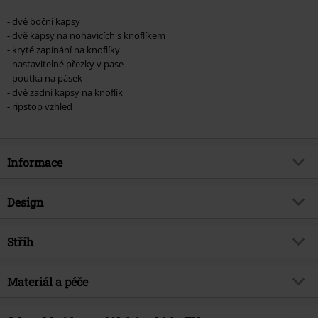
- dvě boční kapsy
- dvě kapsy na nohavicích s knoflíkem
- kryté zapínání na knoflíky
- nastavitelné přezky v pase
- poutka na pásek
- dvě zadní kapsy na knoflík
- ripstop vzhled
Informace
Zboží č.
398171
Design
Název
Šortky BDU Ripstop
Typ výrobku
Kraťasy
Brand
Střih
Brandit
Vzor
běžný
Téma produktů
Basics
Délka
Krátký
Barva
Materiál a péče
olivová
Datum vydání
4/4/24
Pohlaví
Muži
Vrchní materiál
100% bavlna