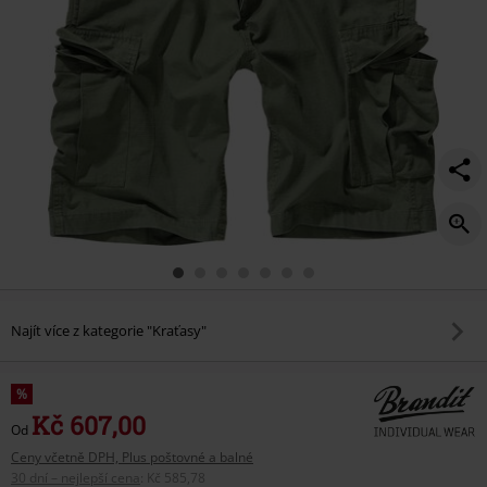
Najít více z kategorie "Kraťasy"
%
Kč 607,00
Od
Ceny včetně DPH, Plus poštovné a balné
30 dní – nejlepší cena
:
Kč 585,78