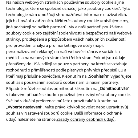
Stáhněte si novou EMP aplikaci zdarma a využijte všechny nové
Na našich webových stránkách používáme soubory cookie a jiné
funkce a výhody!
technologie, které se společně označují jako „soubory cookies“. Tyto
technologie nám umožňují shromažďovat informace o uživatelích,
jejich chování a zařízeních. Některé soubory cookie umísťujeme my,
jiné pocházejí od našich partnerů. My a naši partneři používáme
soubory cookie pro zajištění spolehlivosti a bezpečnosti naší webové
stránky, pro zlepšení a přizpůsobení vašich nákupních zkušeností,
A Warner Music Group Company
pro provádění analýz a pro marketingové účely (např.
personalizované reklamy) na naší webové stránce, v sociálních
médiích a na webových stránkách třetích stran. Pokud jsou údaje
přenášeny do USA, sdílejí se pouze s partnery, na které se vztahuje
rozhodnutí o přiměřenosti podle platných právních předpisů EU a
kteří mají příslušné osvědčení. Klepnutím na „
Souhlasím
“ vyjadřujete
souhlas s používáním souborů cookie námi a našimi partnery.
Případně můžete souhlas odmítnout kliknutím na „
Odmítnout vše
“ -
v takovém případě se budou používat jen nezbytné soubory cookie.
Své individuální preference můžete upravit také kliknutím na
„
Vyberte nastavení
“. Máte právo kdykoli odvolat nebo upravit svůj
souhlas v
Nastavení souborů cookie
. Další informace o ochraně
údajů naleznete na stránce
Zásady ochrany osobních údajů
.
Právní informace