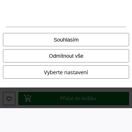
Podmínky
Prohlášení
Ochrana osobních údajů
Souhlasím
Likvidace odpadu a ochrana životního prostředí
Odmítnout vše
Prohlášení o shodě
Vyberte nastavení
Informace o přístupnosti
Nastavení souborů cookie
Přidat do košíku
Odstoupení od smlouvy
Všechny ceny jsou včetně DPH, bez
poštovného a balného
© 1986-2026 EMP Merchandising