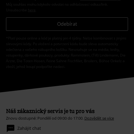
Můj souhlas mohu kdykoliv odvolat na odhlašovací odkaz/link.
Unsubscribe
here
.
Odebírat
*Platí pouze online a kód je platný jen 4 týdny. Nelze kombinovat s jinými
slevovými kódy. Po vložení a potvrzení kódu bude sleva automaticky
odečtena z vašeho nákupního košíku. Nevztahuje se na média, knihy,
vstupenky, dárkové poukazy, produkty: Rammstein, (Till) Lindemann, Die
Ärzte, Die Toten Hosen, Feine Sahne Fischfilet, Broilers, Böhse Onkelz a
zboží, jehož koupí podpoříte nadaci.
Náš zákaznický servis je tu pro vás
Znovu dostupné: Pondělí od 09:00 do 17:00.
Dozvědět se více
Zahájit chat