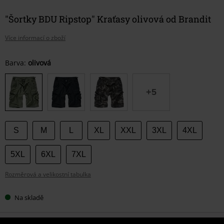
"Šortky BDU Ripstop" Kraťasy olivová od Brandit
Více informací o zboží
Vyberte
Barva:
olivová
si
velikost
+5
S
M
L
XL
XXL
3XL
4XL
5XL
6XL
7XL
Rozměrová a velikostní tabulka
Na skladě