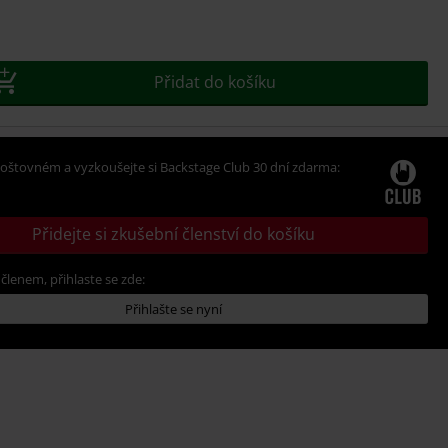
t
Přidat do košíku
oštovném a vyzkoušejte si Backstage Club 30 dní zdarma:
Přidejte si zkušební členství do košíku
 členem, přihlaste se zde:
Přihlašte se nyní