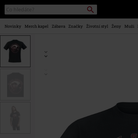
Přejít k
Vyhledávání
Katalog
hlavnímu
vyhledávání
obsahu
Novinky
Merch kapel
Zábava
Značky
Životní styl
Ženy
Muži
https://www.emp-
shop.cz/p/anniversary-
house/396968.html