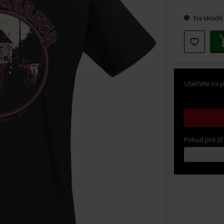
velikos
Na skladě
Ušetřete na p
Pokud jste již