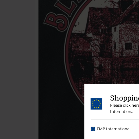
Shopping
Please click he
International
EMP International