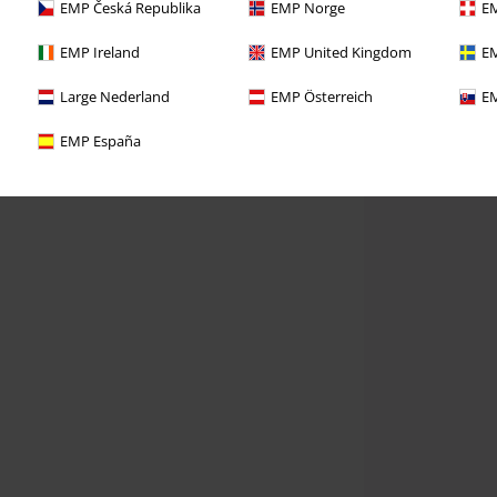
EMP Česká Republika
EMP Norge
EM
EMP Ireland
EMP United Kingdom
EM
Large Nederland
EMP Österreich
EM
EMP España