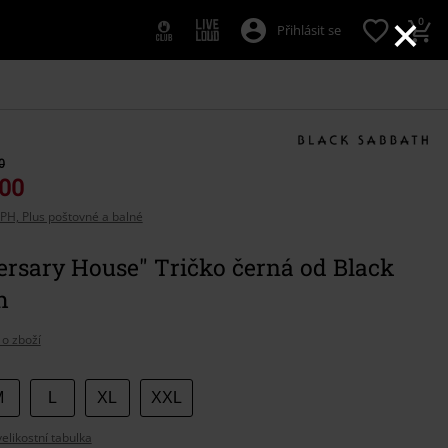
×
0
Přihlásit se
0
,00
PH, Plus poštovné a balné
ersary House" Tričko černá od Black
h
 o zboží
e
M
L
XL
XXL
likostní tabulka