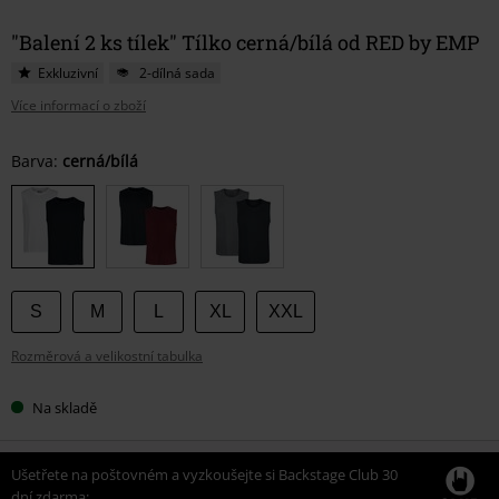
"Balení 2 ks tílek" Tílko cerná/bílá od RED by EMP
Exkluzivní
2-dílná sada
Více informací o zboží
Vyberte
Barva:
cerná/bílá
si
velikost
S
M
L
XL
XXL
Rozměrová a velikostní tabulka
Na skladě
Ušetřete na poštovném a vyzkoušejte si Backstage Club 30
dní zdarma: