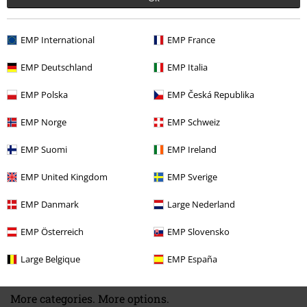
EMP International
EMP France
EMP Deutschland
EMP Italia
Naposledy navštívené
EMP Polska
EMP Česká Republika
EMP Norge
EMP Schweiz
EMP Suomi
EMP Ireland
EMP United Kingdom
EMP Sverige
EMP Danmark
Large Nederland
SLEVA 45%
EMP Österreich
EMP Slovensko
DMC
Kč 699,00
Kč 379,00
Large Belgique
EMP España
More categories. More options.