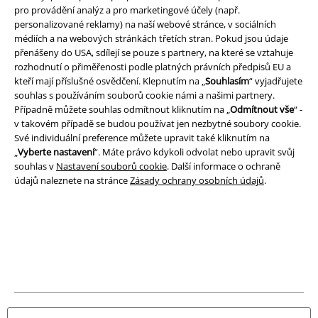
pro provádění analýz a pro marketingové účely (např.
personalizované reklamy) na naší webové stránce, v sociálních
Právní informace
médiích a na webových stránkách třetích stran. Pokud jsou údaje
přenášeny do USA, sdílejí se pouze s partnery, na které se vztahuje
Podmínky
rozhodnutí o přiměřenosti podle platných právních předpisů EU a
kteří mají příslušné osvědčení. Klepnutím na „
Souhlasím
“ vyjadřujete
Prohlášení
souhlas s používáním souborů cookie námi a našimi partnery.
Případně můžete souhlas odmítnout kliknutím na „
Odmítnout vše
“ -
Ochrana osobních údajů
v takovém případě se budou používat jen nezbytné soubory cookie.
Své individuální preference můžete upravit také kliknutím na
Likvidace odpadu a ochrana životního prostředí
„
Vyberte nastavení
“. Máte právo kdykoli odvolat nebo upravit svůj
souhlas v
Nastavení souborů cookie
. Další informace o ochraně
údajů naleznete na stránce
Zásady ochrany osobních údajů
.
Prohlášení o shodě
Informace o přístupnosti
Nastavení souborů cookie
Odstoupení od smlouvy
Všechny ceny jsou včetně DPH, bez
poštovného a balného