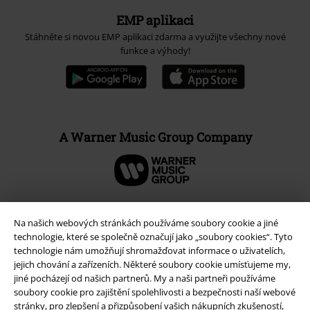
EMP aplikaci
Stáhněte si novou EMP aplikaci zdarma a využijte všechny nové
funkce a výhody!
A Warner Music Group Company
Na našich webových stránkách používáme soubory cookie a jiné
technologie, které se společně označují jako „soubory cookies“. Tyto
technologie nám umožňují shromažďovat informace o uživatelích,
jejich chování a zařízeních. Některé soubory cookie umísťujeme my,
jiné pocházejí od našich partnerů. My a naši partneři používáme
soubory cookie pro zajištění spolehlivosti a bezpečnosti naší webové
stránky, pro zlepšení a přizpůsobení vašich nákupních zkušeností,