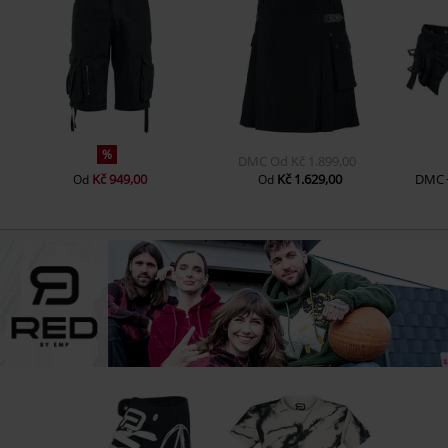
%
DMC
Od
Kč 1.899,00
Kč 949,00
Kč 1.629,00
DMC
Od
Od