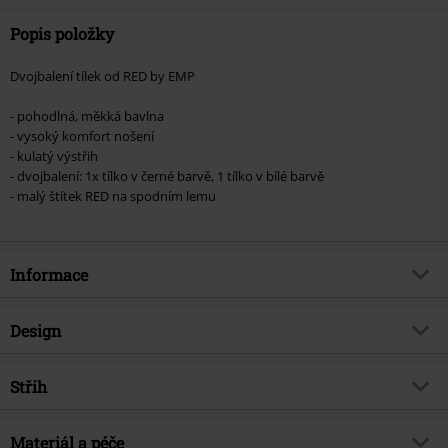
Popis položky
Dvojbalení tílek od RED by EMP
- pohodlná, měkká bavlna
- vysoký komfort nošení
- kulatý výstřih
- dvojbalení: 1x tílko v černé barvě, 1 tílko v bílé barvě
- malý štítek RED na spodním lemu
Informace
Zboží č.
544722
Design
Název
Balení 2 ks tílek
Typ výrobku
Tílko
Brand
Střih
RED by EMP
Vzor
běžný
Exkluzivně
Ano
Střih/vrchní díl
Regular
Vytištěno
Materiál a péče
Ne
Téma produktů
Basics