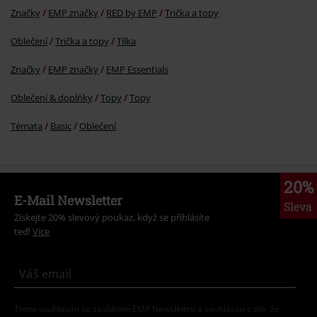
Značky
EMP značky
RED by EMP
Trička a topy
Oblečení
Trička a topy
Tílka
Značky
EMP značky
EMP Essentials
Oblečení & doplňky
Topy
Topy
Témata
Basic
Oblečení
20%
E-Mail Newsletter
Sleva
Získejte 20% slevový poukaz, když se přihlásíte
teď!
Více
Tímto souhlasím se zasíláním EMP Newslettru a souhlasím s tím, že