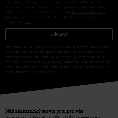
E.M.P. Merchandising mbH může zpracovávat mé osobní údaje a
pravidelně mi posílat informace o svých produktech. Mé osobní údaje
budou zpracovány v souladu s ustanoveními
Ochrana osobních údajů
.
Můj souhlas mohu kdykoliv odvolat na odhlašovací odkaz/link.
Unsubscribe
here
.
Odebírat
*Platí pouze online a kód je platný jen 4 týdny. Nelze kombinovat s jinými
slevovými kódy. Po vložení a potvrzení kódu bude sleva automaticky
odečtena z vašeho nákupního košíku. Nevztahuje se na média, knihy,
vstupenky, dárkové poukazy, produkty: Rammstein, (Till) Lindemann, Die
Ärzte, Die Toten Hosen, Feine Sahne Fischfilet, Broilers, Böhse Onkelz a
zboží, jehož koupí podpoříte nadaci.
Náš zákaznický servis je tu pro vás
Znovu dostupné: Pondělí od 09:00 do 17:00.
Dozvědět se více