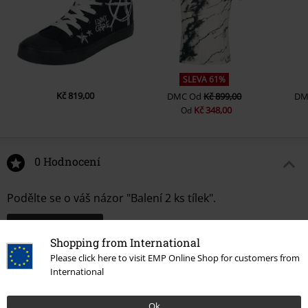
SLEVA 61%
Kč 819,00
DMC
Od
Kč 899,00
DM
Kč 348,00
Od
0 Hodnocení
Podělte se o váš názor "Balení 2 ks tílek".
Napsat hodnocení
Shopping from International
Please click here to visit EMP Online Shop for customers from
International
Ok