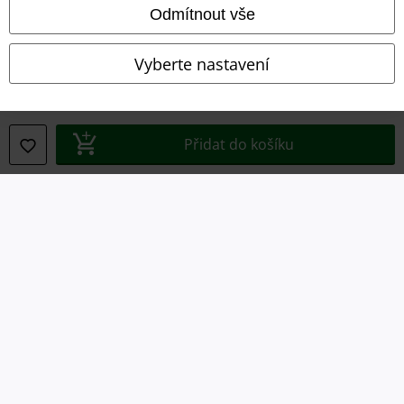
Odmítnout vše
Prohlášení o shodě
Informace o přístupnosti
Vyberte nastavení
Nastavení souborů cookie
Odstoupení od smlouvy
Přidat do košíku
Všechny ceny jsou včetně DPH, bez
poštovného a balného
© 1986-2026 EMP Merchandising
Naše online obchody
EMP International
EMP France