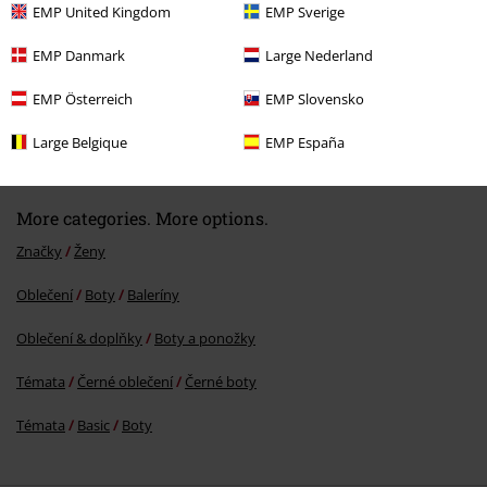
EMP United Kingdom
EMP Sverige
EMP Danmark
Large Nederland
EMP Österreich
EMP Slovensko
%
Kč 659,00
Large Belgique
EMP España
More categories. More options.
Značky
Ženy
Oblečení
Boty
Baleríny
Oblečení & doplňky
Boty a ponožky
Témata
Černé oblečení
Černé boty
Témata
Basic
Boty