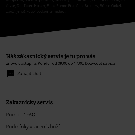
Ärzte, Die Toten Hosen, Feine Sahne Fischfilet, Broilers, Böhse Onkelz a
zboží, jehož koupí podpoříte nadaci.
Náš zákaznický servis je tu pro vás
Znovu dostupné: Pondělí od 09:00 do 17:00.
Dozvědět se více
Zahájit chat
Zákaznícky servis
Pomoc / FAQ
Podmínky vracení zboží