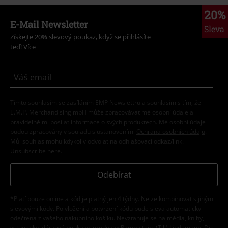
20%
E-Mail Newsletter
Sleva
Získejte 20% slevový poukaz, když se přihlásíte
teď!
Více
Tímto souhlasím se zasíláním EMP Newslettru a souhlasím s tím, že
E.M.P. Merchandising mbH může zpracovávat mé osobní údaje a
pravidelně mi posílat informace o svých produktech. Mé osobní údaje
budou zpracovány v souladu s ustanoveními
Ochrana osobních údajů
.
Můj souhlas mohu kdykoliv odvolat na odhlašovací odkaz/link.
Unsubscribe
here
.
Odebírat
*Platí pouze online a kód je platný jen 4 týdny. Nelze kombinovat s jinými
slevovými kódy. Po vložení a potvrzení kódu bude sleva automaticky
odečtena z vašeho nákupního košíku. Nevztahuje se na média, knihy,
vstupenky, dárkové poukazy, produkty: Rammstein, (Till) Lindemann, Die