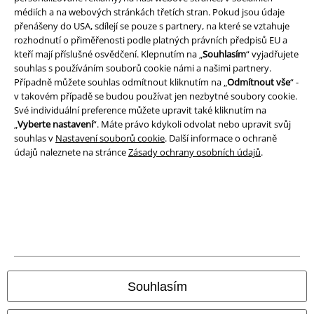
médiích a na webových stránkách třetích stran. Pokud jsou údaje
přenášeny do USA, sdílejí se pouze s partnery, na které se vztahuje
rozhodnutí o přiměřenosti podle platných právních předpisů EU a
kteří mají příslušné osvědčení. Klepnutím na „
Souhlasím
“ vyjadřujete
souhlas s používáním souborů cookie námi a našimi partnery.
Případně můžete souhlas odmítnout kliknutím na „
Odmítnout vše
“ -
v takovém případě se budou používat jen nezbytné soubory cookie.
Své individuální preference můžete upravit také kliknutím na
„
Vyberte nastavení
“. Máte právo kdykoli odvolat nebo upravit svůj
souhlas v
Nastavení souborů cookie
. Další informace o ochraně
údajů naleznete na stránce
Zásady ochrany osobních údajů
.
Právní informace
Podmínky
Prohlášení
Ochrana osobních údajů
Souhlasím
Likvidace odpadu a ochrana životního prostředí