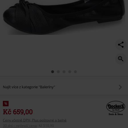
Najít více z kategorie "Baleríny"
%
Kč 659,00
Ceny včetně DPH, Plus poštovné a balné
30 dní – nejlepší cena
:
Kč 510,90