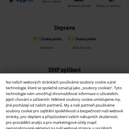
Bankovní převod
Platba na dobírku
Doprava
Balíkovna
Balík Do ruky
EMP aplikaci
Stáhněte si novou EMP aplikaci zdarma a využijte všechny nové
Na našich webových stránkách používáme soubory cookie a jiné
funkce a výhody!
technologie, které se společně označují jako „soubory cookies“. Tyto
technologie nám umožňují shromažďovat informace o uživatelích,
jejich chování a zařízeních. Některé soubory cookie umísťujeme my,
jiné pocházejí od našich partnerů. My a naši partneři používáme
soubory cookie pro zajištění spolehlivosti a bezpečnosti naší webové
stránky, pro zlepšení a přizpůsobení vašich nákupních zkušeností,
A Warner Music Group Company
pro provádění analýz a pro marketingové účely (např.
personalizované reklamy) na naší webové stránce, v sociálních