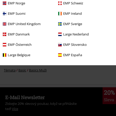
Kč 1.089,00
EMP Norge
EMP Schweiz
EMP Suomi
EMP Ireland
More categories. More options.
EMP United Kingdom
EMP Sverige
Značky
Oblečení
Svetry
EMP Danmark
Large Nederland
Oblečení
Svetry & mikiny
Mikiny
EMP Österreich
EMP Slovensko
Oblečení
Svetry & mikiny
Mikiny na zip
Large Belgique
EMP España
Oblečení & doplňky
Topy
Témata
Basic
Basics Muži
20%
E-Mail Newsletter
Sleva
Získejte 20% slevový poukaz, když se přihlásíte
teď!
Více