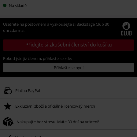
Na skladě
Ušetřete na poštovném a vyzkoušejte si Backstage Club 30
dní zdarma:
Přidejte si zkušební členství do košíku
Pokud jste již členem, přihlaste se zde:
Přihlašte se nyní
Platba PayPal
Exkluzivní zboží a oficiálně licencovaý merch
Nakupujte bez stresu. Máte 30 dní na vrácení!