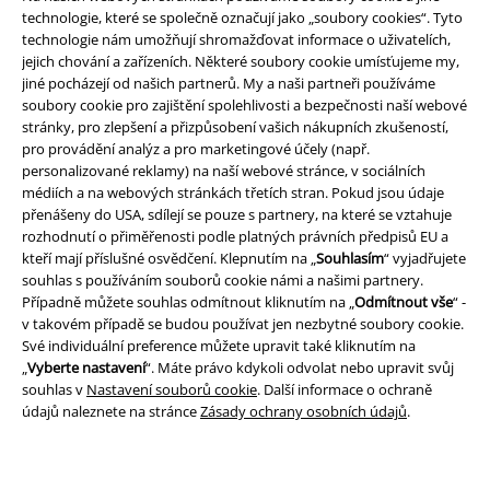
technologie, které se společně označují jako „soubory cookies“. Tyto
technologie nám umožňují shromažďovat informace o uživatelích,
jejich chování a zařízeních. Některé soubory cookie umísťujeme my,
jiné pocházejí od našich partnerů. My a naši partneři používáme
soubory cookie pro zajištění spolehlivosti a bezpečnosti naší webové
stránky, pro zlepšení a přizpůsobení vašich nákupních zkušeností,
pro provádění analýz a pro marketingové účely (např.
Právní informace
personalizované reklamy) na naší webové stránce, v sociálních
médiích a na webových stránkách třetích stran. Pokud jsou údaje
Podmínky
přenášeny do USA, sdílejí se pouze s partnery, na které se vztahuje
rozhodnutí o přiměřenosti podle platných právních předpisů EU a
Prohlášení
kteří mají příslušné osvědčení. Klepnutím na „
Souhlasím
“ vyjadřujete
souhlas s používáním souborů cookie námi a našimi partnery.
Případně můžete souhlas odmítnout kliknutím na „
Odmítnout vše
“ -
Ochrana osobních údajů
v takovém případě se budou používat jen nezbytné soubory cookie.
Své individuální preference můžete upravit také kliknutím na
Likvidace odpadu a ochrana životního prostředí
„
Vyberte nastavení
“. Máte právo kdykoli odvolat nebo upravit svůj
souhlas v
Nastavení souborů cookie
. Další informace o ochraně
Prohlášení o shodě
údajů naleznete na stránce
Zásady ochrany osobních údajů
.
Informace o přístupnosti