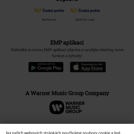
Balíkovna
Balík Do ruky
EMP aplikaci
Stáhněte si novou EMP aplikaci zdarma a využijte všechny nové
funkce a výhody!
A Warner Music Group Company
Na našich webových stránkách používáme soubory cookie a jiné