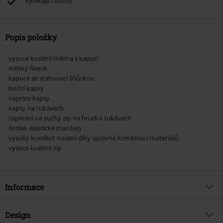
Vynikající služby
Popis položky
- vysoce kvalitní mikina s kapucí
- měkký fleece
- kapuce se stahovací šňůrkou
- boční kapsy
- náprsní kapsy
- kapsy na rukávech
- zapínání na suchý zip na hrudi a rukávech
- široké, elastické manžety
- vysoký komfort nošení díky správné kombinaci materiálů
- vysoce kvalitní zip
Informace
Zboží č.
582135
Design