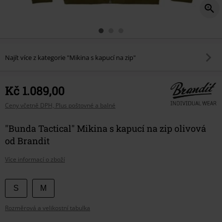
Najít více z kategorie "Mikina s kapucí na zip"
Kč 1.089,00
Ceny včetně DPH, Plus poštovné a balné
"Bunda Tactical" Mikina s kapucí na zip olivová
od Brandit
Více informací o zboží
Vyberte
S
M
si
Rozměrová a velikostní tabulka
velikost