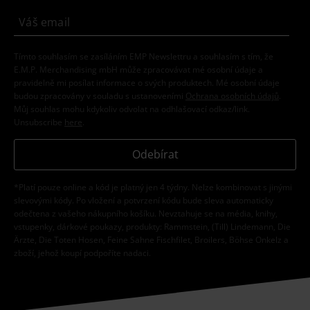
Tímto souhlasím se zasíláním EMP Newslettru a souhlasím s tím, že
E.M.P. Merchandising mbH může zpracovávat mé osobní údaje a
pravidelně mi posílat informace o svých produktech. Mé osobní údaje
budou zpracovány v souladu s ustanoveními
Ochrana osobních údajů
.
Můj souhlas mohu kdykoliv odvolat na odhlašovací odkaz/link.
Unsubscribe
here
.
Odebírat
*Platí pouze online a kód je platný jen 4 týdny. Nelze kombinovat s jinými
slevovými kódy. Po vložení a potvrzení kódu bude sleva automaticky
odečtena z vašeho nákupního košíku. Nevztahuje se na média, knihy,
vstupenky, dárkové poukazy, produkty: Rammstein, (Till) Lindemann, Die
Ärzte, Die Toten Hosen, Feine Sahne Fischfilet, Broilers, Böhse Onkelz a
zboží, jehož koupí podpoříte nadaci.