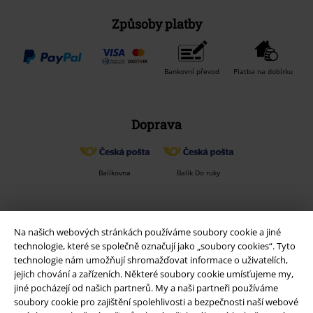
Způsoby platby
Bankovní převod
Platba na dobírku
Doprava
Balíkovna
Balík Do ruky
EMP aplikaci
Na našich webových stránkách používáme soubory cookie a jiné
Stáhněte si novou EMP aplikaci zdarma a využijte všechny nové
technologie, které se společně označují jako „soubory cookies“. Tyto
funkce a výhody!
technologie nám umožňují shromažďovat informace o uživatelích,
jejich chování a zařízeních. Některé soubory cookie umísťujeme my,
jiné pocházejí od našich partnerů. My a naši partneři používáme
soubory cookie pro zajištění spolehlivosti a bezpečnosti naší webové