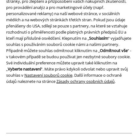
stránky, pro zlepšení a přizpůsobení vašich nákupních zkušeností,
pro provádění analýz a pro marketingové účely (např.
A Warner Music Group Company
personalizované reklamy) na naší webové stránce, v sociálních
médiích a na webových stránkách třetích stran. Pokud jsou údaje
přenášeny do USA, sdílejí se pouze s partnery, na které se vztahuje
rozhodnutí o přiměřenosti podle platných právních předpisů EU a
kteří mají příslušné osvědčení. Klepnutím na „
Souhlasím
“ vyjadřujete
souhlas s používáním souborů cookie námi a našimi partnery.
Případně můžete souhlas odmítnout kliknutím na „
Odmítnout vše
“ -
v takovém případě se budou používat jen nezbytné soubory cookie.
Své individuální preference můžete upravit také kliknutím na
„
Vyberte nastavení
“. Máte právo kdykoli odvolat nebo upravit svůj
souhlas v
Nastavení souborů cookie
. Další informace o ochraně
údajů naleznete na stránce
Zásady ochrany osobních údajů
.
Právní informace
Podmínky
Prohlášení