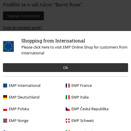
Podělte se o váš názor "Burnt Rose".
Napsat hodnocení
How do reviews work?
Třídit podle
Datum
Nápomocný
Shopping from International
Please click here to visit EMP Online Shop for customers from
International
Miroslava F.
Ok
10 Hodnocení
Publikováno: Úterý, 09.04.2019
EMP International
EMP France
Krasny
Tričko je krasny jako všechno od spiralu jen by mohlo být trošku
EMP Deutschland
EMP Italia
delsi
EMP Polska
EMP Česká Republika
EMP Norge
EMP Schweiz