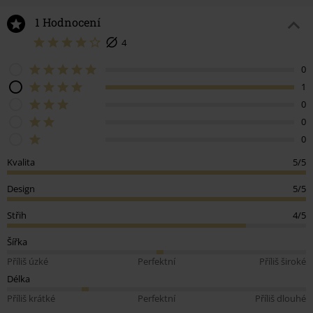
1 Hodnocení
4
0
1
0
0
0
Kvalita
5/5
Design
5/5
Střih
4/5
Šířka
Příliš úzké
Perfektní
Příliš široké
Délka
Příliš krátké
Perfektní
Příliš dlouhé