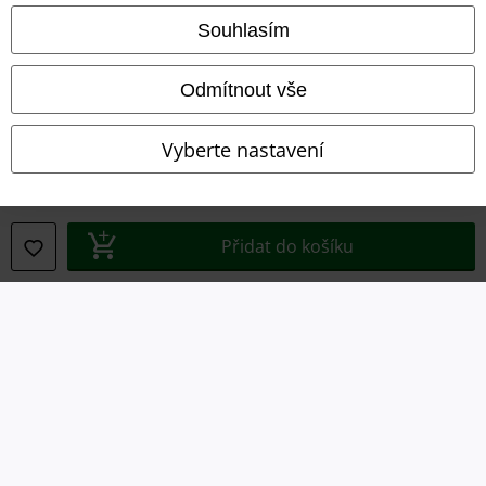
Ochrana osobních údajů
Souhlasím
Likvidace odpadu a ochrana životního prostředí
Odmítnout vše
Prohlášení o shodě
Vyberte nastavení
Informace o přístupnosti
Nastavení souborů cookie
Přidat do košíku
Odstoupení od smlouvy
Všechny ceny jsou včetně DPH, bez
poštovného a balného
© 1986-2026 EMP Merchandising
Naše online obchody