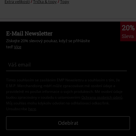
Extra velikosti
Trička & topy
Topy
20%
E-Mail Newsletter
Sleva
Získejte 20% slevový poukaz, když se přihlásíte
teď!
Více
Tímto souhlasím se zasíláním EMP Newslettru a souhlasím s tím, že
E.M.P. Merchandising mbH může zpracovávat mé osobní údaje a
pravidelně mi posílat informace o svých produktech. Mé osobní údaje
budou zpracovány v souladu s ustanoveními
Ochrana osobních údajů
.
Můj souhlas mohu kdykoliv odvolat na odhlašovací odkaz/link.
Unsubscribe
here
.
Odebírat