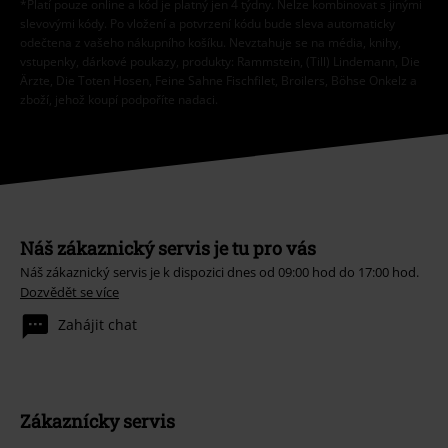
*Platí pouze online a kód je platný jen 4 týdny. Nelze kombinovat s jinými
slevovými kódy. Po vložení a potvrzení kódu bude sleva automaticky
odečtena z vašeho nákupního košíku. Nevztahuje se na média, knihy,
vstupenky, dárkové poukazy, produkty: Rammstein, (Till) Lindemann, Die
Ärzte, Die Toten Hosen, Feine Sahne Fischfilet, Broilers, Böhse Onkelz a
zboží, jehož koupí podpoříte nadaci.
Náš zákaznický servis je tu pro vás
Náš zákaznický servis je k dispozici dnes od 09:00 hod do 17:00 hod.
Dozvědět se více
Zahájit chat
Zákaznícky servis