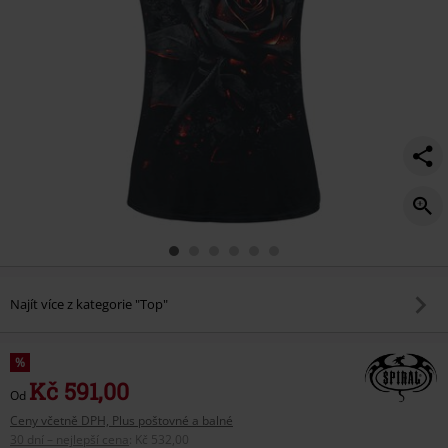
Najít více z kategorie "Top"
%
Kč 591,00
Od
Ceny včetně DPH, Plus poštovné a balné
30 dní – nejlepší cena
:
Kč 532,00