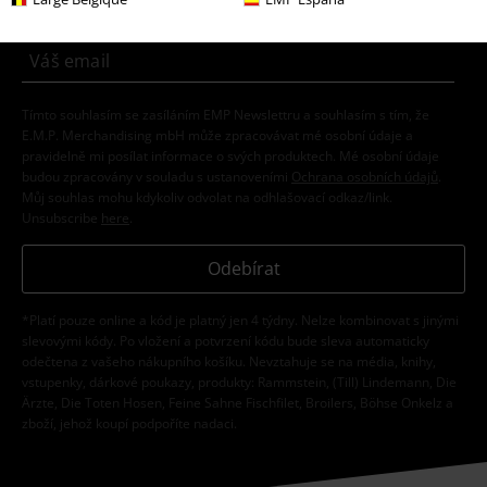
Tímto souhlasím se zasíláním EMP Newslettru a souhlasím s tím, že
E.M.P. Merchandising mbH může zpracovávat mé osobní údaje a
pravidelně mi posílat informace o svých produktech. Mé osobní údaje
budou zpracovány v souladu s ustanoveními
Ochrana osobních údajů
.
Můj souhlas mohu kdykoliv odvolat na odhlašovací odkaz/link.
Unsubscribe
here
.
Odebírat
*Platí pouze online a kód je platný jen 4 týdny. Nelze kombinovat s jinými
slevovými kódy. Po vložení a potvrzení kódu bude sleva automaticky
odečtena z vašeho nákupního košíku. Nevztahuje se na média, knihy,
vstupenky, dárkové poukazy, produkty: Rammstein, (Till) Lindemann, Die
Ärzte, Die Toten Hosen, Feine Sahne Fischfilet, Broilers, Böhse Onkelz a
zboží, jehož koupí podpoříte nadaci.