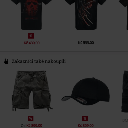
%
Kč 599,00
Kč 439,00
Zákazníci také nakoupili
%
%
DM
Kč 899,00
Kč 359,00
Od