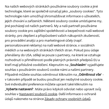
Na našich webových stránkách používáme soubory cookie a jiné
technologie, které se společně označují jako „soubory cookies“. Tyto
technologie nám umožňují shromažďovat informace o uživatelích,
jejich chování a zařízeních. Některé soubory cookie umísťujeme my,
jiné pocházejí od našich partnerů. My a naši partneři používáme
soubory cookie pro zajištění spolehlivosti a bezpečnosti naší webové
stránky, pro zlepšení a přizpůsobení vašich nákupních zkušeností,
pro provádění analýz a pro marketingové účely (např.
Právní informace
personalizované reklamy) na naší webové stránce, v sociálních
médiích a na webových stránkách třetích stran. Pokud jsou údaje
Podmínky
přenášeny do USA, sdílejí se pouze s partnery, na které se vztahuje
rozhodnutí o přiměřenosti podle platných právních předpisů EU a
Prohlášení
kteří mají příslušné osvědčení. Klepnutím na „
Souhlasím
“ vyjadřujete
souhlas s používáním souborů cookie námi a našimi partnery.
Ochrana osobních údajů
Případně můžete souhlas odmítnout kliknutím na „
Odmítnout vše
“ -
v takovém případě se budou používat jen nezbytné soubory cookie.
Své individuální preference můžete upravit také kliknutím na
Likvidace odpadu a ochrana životního prostředí
„
Vyberte nastavení
“. Máte právo kdykoli odvolat nebo upravit svůj
souhlas v
Nastavení souborů cookie
. Další informace o ochraně
Prohlášení o shodě
údajů naleznete na stránce
Zásady ochrany osobních údajů
.
Informace o přístupnosti