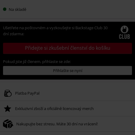
Na skladě
Ušetřete na poštovném a vyzkoušejte si Backstage Club 30
dní zdarma:
Přidejte si zkušební členství do košíku
Pokud jste již členem, přihlaste se zde:
Přihlašte se nyní
Platba PayPal
Exkluzivní zboží a oficiálně licencovaý merch
Nakupujte bez stresu. Máte 30 dní na vrácení!