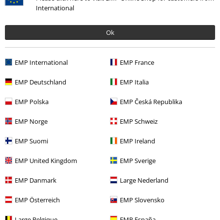
International
Kč 439,00
Ok
More categories. More options.
EMP International
EMP France
Filmy & seriály
Oblečení
Trička a topy
Trička
EMP Deutschland
EMP Italia
Filmy & seriály
Filmy & seriály
Friday the 13th
Oblečení
Trička
EMP Polska
EMP Česká Republika
Oblečení & doplňky
Topy
Trička
EMP Norge
EMP Schweiz
Oblečení
Trička a topy
Trička
EMP Suomi
EMP Ireland
Témata
Černé oblečení
černé trička
EMP United Kingdom
EMP Sverige
EMP Danmark
Large Nederland
20%
E-Mail Newsletter
EMP Österreich
EMP Slovensko
Sleva
Získejte 20% slevový poukaz, když se přihlásíte
teď!
Více
Large Belgique
EMP España