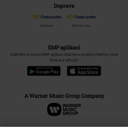
Doprava
Balíkovna
Balík Do ruky
EMP aplikaci
Stáhněte si novou EMP aplikaci zdarma a využijte všechny nové
funkce a výhody!
A Warner Music Group Company