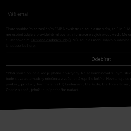
Tímto souhlasím se zasíláním EMP Newslettru a souhlasím s tím, že E.M.P.
mé osobní údaje a pravidelně mi posílat informace o svých produktech. Mé 
s ustanoveními
Ochrana osobních údajů
. Můj souhlas mohu kdykoliv odvolat 
Unsubscribe
here
.
Odebírat
*Platí pouze online a kód je platný jen 4 týdny. Nelze kombinovat s jinými sle
bude sleva automaticky odečtena z vašeho nákupního košíku. Nevztahuje se 
poukazy, produkty: Rammstein, (Till) Lindemann, Die Ärzte, Die Toten Hosen, F
Onkelz a zboží, jehož koupí podpoříte nadaci.