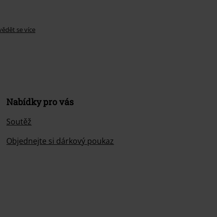
ědět se více
Nabídky pro vás
Soutěž
Objednejte si dárkový poukaz