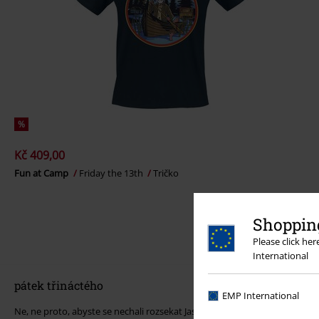
%
Kč 409,00
Fun at Camp
Friday the 13th
Tričko
Shopping
Please click he
International
pátek třináctého
EMP International
Ne, ne proto, abyste se nechali rozsekat Jasonovou mačetou – ale abyst