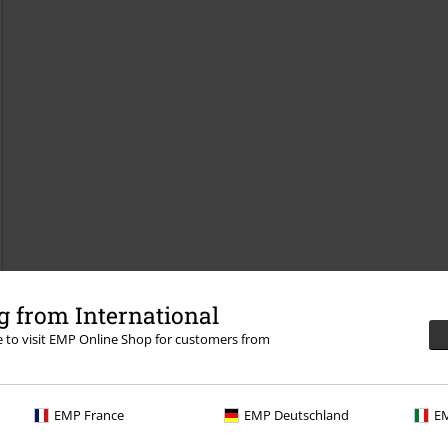
 from International
re to visit EMP Online Shop for customers from
EMP France
EMP Deutschland
EM
e si domů přinesli nezaměnitelně