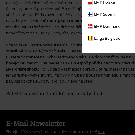
EMP Polska
děsivý vzhled z filmů Pátek třináctého! Od 80. let jsou filmové hity pov
fanoušky hororů po celém světě a počítají se mimo jiné jako spouštěč sl
EMP Suomi
vědí, jak přesvědčit krvavými příběhy - a vyžádat si nové oběti! Jste př
navzdory neukojitelné touze
Jasona Voorheese
po vraždách? Pak se pro
EMP Danmark
merche Pátku třináctého – ale držte se dál od temných lesů... a osamělých 
neoddělovat od skupiny... Ach, víte, jak to chodí...
Large Belgique
Víte to také: Vlastně byste si nepřáli nic jiného, než připravit prázdnino
strávili několik skvělých dní venku? Pak se drž dál od kempu Crystal Lak
u jezera dostanete na vrchol sériového vraha! Ale dobrodružství se ne
hokejovou maskou vás neděsí? Pak si alespoň pořiďte naprosto praktická
EMP online shopu
. Pokud se o vás mačeta opravdu otírá, masakr na vaší k
je? Barevné krvavé skvrny, motivy v hrubém použitém vzhledu a mnoho 
bát, vás dokonale vybaví pro lov... Nebo na útěk?
Pátek třináctého Doplňků není nikdy dost!
E-Mail Newsletter
Získejte 20% slevový poukaz, když se přihlásíte teď!
Více