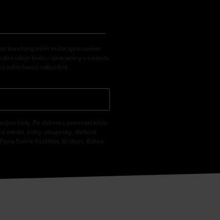
 Merchandising mbH může zpracovávat
osobní údaje budou zpracovány v souladu
na odhlašovací odkaz/link.
vovými kódy. Po vložení a potvrzení kódu
na média, knihy, vstupenky, dárkové
eine Sahne Fischfilet, Broilers, Böhse