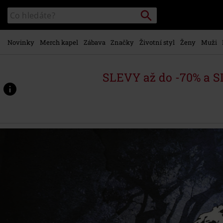
Přejít k
Vyhledávání
Katalog
hlavnímu
vyhledávání
obsahu
Novinky
Merch kapel
Zábava
Značky
Životní styl
Ženy
Muži
SLEVY až do -70% a 