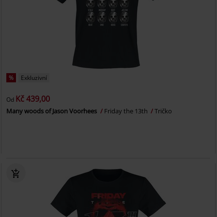
%
Exkluzivní
Kč 439,00
Od
Many woods of Jason Voorhees
Friday the 13th
Tričko