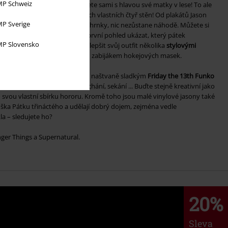
P Schweiz
ý design moc nestará, ale nežijete sami s hlavou své matky v lese! To ale
mů nemůžete přenést do svých vlastních čtyř stěn! Od plakátů Jason
P Sverige
blikat, až po chladné hrnky a hrnky, nic nezůstane náhodě. Můžete si
 různými potisky a všem na první pohled ukázat, který pátek
P Slovensko
y vám to nestačilo, proč nevylepšit svůj outfit několika
stylovými
o hodinky inspirované slavným zabijákem hokejových masek.
Vaše přání je nám rozkazem – a s naštvaně sladkým
Friday the 13th Funko
em zabíjení! Stínání hlav, kuchání, sekání ... Buďte stejně kreativní jako
ro svou vlastní sbírku hororu. Kromě toho jsou malé vinylové jasony také
ška Pátku třináctého a udělají dobrý dojem, zejména vedle
la – sledujete ho?
ger Things a Supernatural.
20%
Sleva