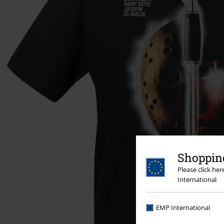
Shopping
Please click he
International
EMP International