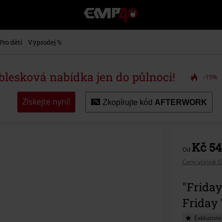
EMP
-
Hudba,
TV
Pro děti
Výprodej %
filmy
&
seriály,
 blesková nabídka jen do půlnoci!
-15%
Merch
pro
hráče,
Získejte nyní!
Zkopírujte kód
AFTERWORK
Alternativní
móda
Kč 54
Od
Ceny včetně D
"Friday
Friday 
Exkluzivní