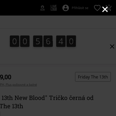
×
0
Přihlásit se
0
0
5
6
3
9
0
0
5
6
3
8
8
4
0
9
9,00
Friday The 13th
PH, Plus poštovné a balné
 13th New Blood" Tričko černá od
The 13th