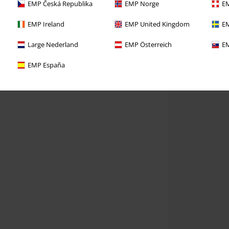
EMP Česká Republika
EMP Norge
EM
EMP Ireland
EMP United Kingdom
EM
Large Nederland
EMP Österreich
EM
EMP España