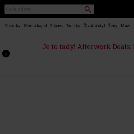
Přejít k
Vyhledávání
Katalog
hlavnímu
vyhledávání
obsahu
Novinky
Merch kapel
Zábava
Značky
Životní styl
Ženy
Muži
Je to tady! Afterwork Deals:
https://www.emp-
shop.cz/p/friday-
13th-
new-
blood/591204.html