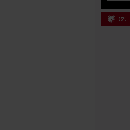
-15% 
Kód pou
Platí jen pro 
Minimální hod
Po zadání kódu
Nelze kombinov
Rammstein, (Ti
dárkové poukaz