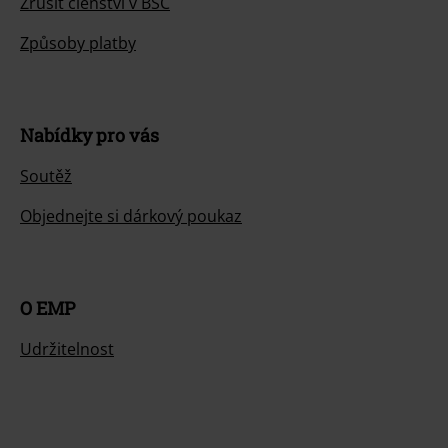
Zrušit členství v BSC
Způsoby platby
Nabídky pro vás
Soutěž
Objednejte si dárkový poukaz
O EMP
Udržitelnost