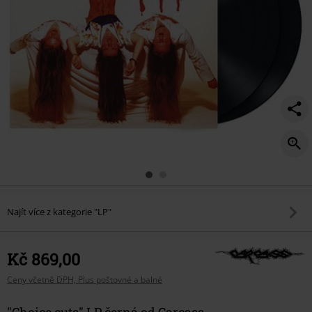
Najít více z kategorie "LP"
Kč 869,00
Ceny včetně DPH, Plus poštovné a balné
"Choice cuts" LP černá od Carcass