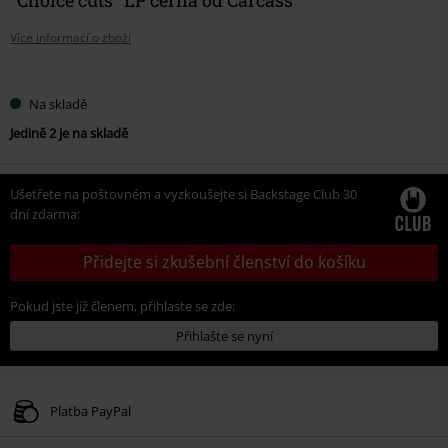
Více informací o zboží
Vyberte
Na skladě
si
Jedině 2 je na skladě
velikost
Ušetřete na poštovném a vyzkoušejte si Backstage Club 30
dní zdarma:
Přidejte si zkušební členství do košíku
Pokud jste již členem, přihlaste se zde:
Přihlašte se nyní
Platba PayPal