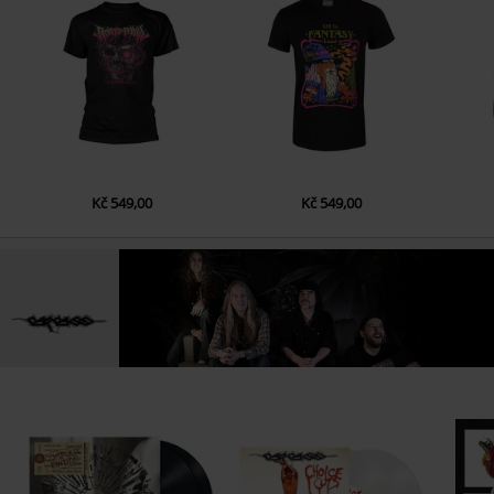
12.
R**K The Vote
13.
This Is Your Life
LP 2
1.
Crepitating bowel erosion
2.
Slash dementia
Kč 549,00
Kč 549,00
3.
Cadaveric Incubator Of Endo Parasites
4.
Reek of putrefaction
5.
Empathological necroticism
6.
Foeticide
7.
Fermenting innards
8.
Exhume to consume