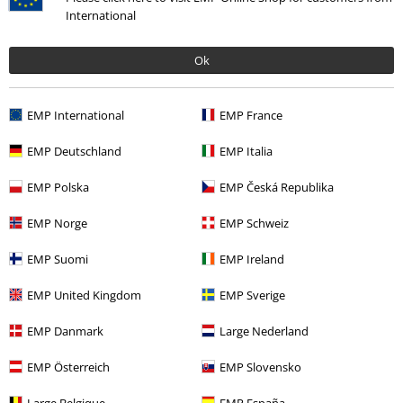
International
Ok
EMP International
EMP France
More categories. More options.
Merch kapel
Média
LP
EMP Deutschland
EMP Italia
Výprodej %
Média
Vinyl
EMP Polska
EMP Česká Republika
Merch kapel
Top Bands
Carcass
EMP Norge
EMP Schweiz
Merch kapel
Žánr
Core
Grindcore
EMP Suomi
EMP Ireland
EMP United Kingdom
EMP Sverige
20%
EMP Danmark
Large Nederland
E-Mail Newsletter
Sleva
EMP Österreich
EMP Slovensko
Získejte 20% slevový poukaz, když se přihlásíte
teď!
Více
Large Belgique
EMP España