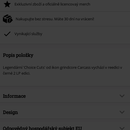
Exkluzivní zboží a oficiálně licencovaý merch
Nakupujte bez stresu. Máte 30 dní na vrácení!
Vynikající služby
Popis položky
Legendární 'Choice Cuts' od ikon grindcore Carcass vychází v reedici v
černé 2 LP edici.
Informace
Zboží č.
336470
Design
Název
Choice cuts
Typ výrobku
LP
Hudební žánr
Odpovědný hospodářský subjekt EU
grindcore