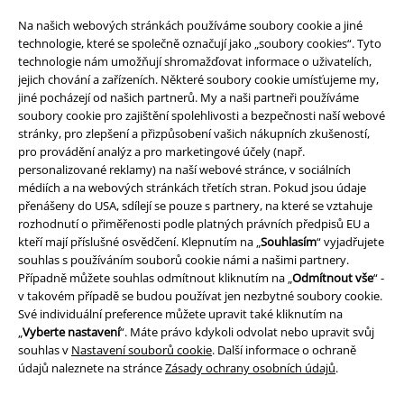
Na našich webových stránkách používáme soubory cookie a jiné
technologie, které se společně označují jako „soubory cookies“. Tyto
technologie nám umožňují shromažďovat informace o uživatelích,
jejich chování a zařízeních. Některé soubory cookie umísťujeme my,
jiné pocházejí od našich partnerů. My a naši partneři používáme
soubory cookie pro zajištění spolehlivosti a bezpečnosti naší webové
stránky, pro zlepšení a přizpůsobení vašich nákupních zkušeností,
Právní informace
pro provádění analýz a pro marketingové účely (např.
personalizované reklamy) na naší webové stránce, v sociálních
Podmínky
médiích a na webových stránkách třetích stran. Pokud jsou údaje
přenášeny do USA, sdílejí se pouze s partnery, na které se vztahuje
Prohlášení
rozhodnutí o přiměřenosti podle platných právních předpisů EU a
kteří mají příslušné osvědčení. Klepnutím na „
Souhlasím
“ vyjadřujete
souhlas s používáním souborů cookie námi a našimi partnery.
Ochrana osobních údajů
Případně můžete souhlas odmítnout kliknutím na „
Odmítnout vše
“ -
v takovém případě se budou používat jen nezbytné soubory cookie.
Likvidace odpadu a ochrana životního prostředí
Své individuální preference můžete upravit také kliknutím na
„
Vyberte nastavení
“. Máte právo kdykoli odvolat nebo upravit svůj
Prohlášení o shodě
souhlas v
Nastavení souborů cookie
. Další informace o ochraně
údajů naleznete na stránce
Zásady ochrany osobních údajů
.
Informace o přístupnosti