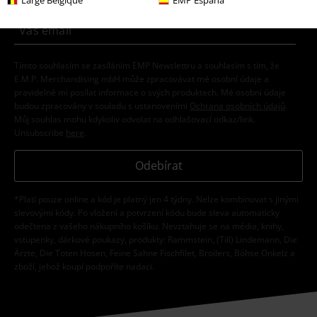
Tímto souhlasím se zasíláním EMP Newslettru a souhlasím s tím, že
E.M.P. Merchandising mbH může zpracovávat mé osobní údaje a
pravidelně mi posílat informace o svých produktech. Mé osobní údaje
budou zpracovány v souladu s ustanoveními
Ochrana osobních údajů
.
Můj souhlas mohu kdykoliv odvolat na odhlašovací odkaz/link.
Unsubscribe
here
.
Odebírat
*Platí pouze online a kód je platný jen 4 týdny. Nelze kombinovat s jinými
slevovými kódy. Po vložení a potvrzení kódu bude sleva automaticky
odečtena z vašeho nákupního košíku. Nevztahuje se na média, knihy,
vstupenky, dárkové poukazy, produkty: Rammstein, (Till) Lindemann, Die
Ärzte, Die Toten Hosen, Feine Sahne Fischfilet, Broilers, Böhse Onkelz a
zboží, jehož koupí podpoříte nadaci.