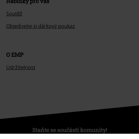
Nabídky pro vás
Soutěž
Objednejte si dárkový poukaz
O EMP
Udržitelnost
Staňte se součástí komunity!