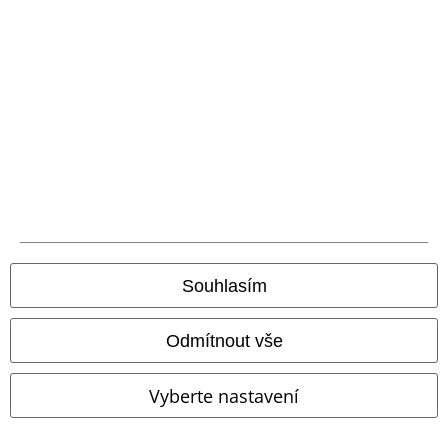
EMP aplikaci
Stáhněte si novou EMP aplikaci zdarma a využijte všechny nové
funkce a výhody!
A Warner Music Group Company
Souhlasím
Odmítnout vše
Vyberte nastavení