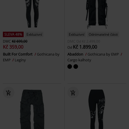
SLEVA 48%
Exkluzivní
Exkluzivní
Odnímatelné části
DMC
Kč 699,00
DMC
Od
Kč 2.499,00
Kč 359,00
Kč 1.899,00
Od
Built For Comfort
Gothicana by
Abaddon
Gothicana by EMP
EMP
Legíny
Cargo kalhoty