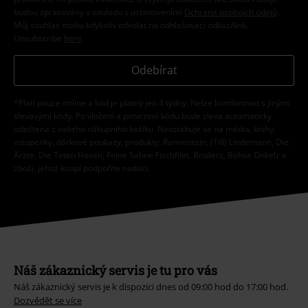
budou zpracovány v souladu s ustanoveními
Ochrana osobních údajů
.
Můj souhlas mohu kdykoliv odvolat na odhlašovací odkaz/link.
Unsubscribe
here
.
Odebírat
*Platí pouze online a kód je platný jen 4 týdny. Nelze kombinovat s jinými
slevovými kódy. Po vložení a potvrzení kódu bude sleva automaticky
odečtena z vašeho nákupního košíku. Nevztahuje se na média, knihy,
vstupenky, dárkové poukazy, produkty: Rammstein, (Till) Lindemann, Die
Ärzte, Die Toten Hosen, Feine Sahne Fischfilet, Broilers, Böhse Onkelz a
zboží, jehož koupí podpoříte nadaci.
Náš zákaznický servis je tu pro vás
Náš zákaznický servis je k dispozici dnes od 09:00 hod do 17:00 hod.
Dozvědět se více