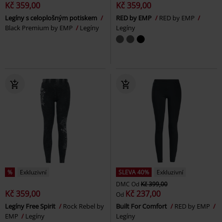
Kč 359,00
Kč 359,00
Legíny s celoplošným potiskem
RED by EMP
RED by EMP
Black Premium by EMP
Legíny
Legíny
%
Exkluzivní
SLEVA 40%
Exkluzivní
DMC
Od
Kč 399,00
Kč 359,00
Kč 237,00
Od
Legíny Free Spirit
Rock Rebel by
Built For Comfort
RED by EMP
EMP
Legíny
Legíny