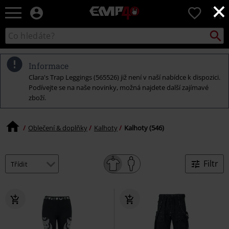
×
EMP
0
-
Hudba,
Vyhled
Katalog
TV
vyhledávání
filmy
&
Informace
seriály,
Clara's Trap Leggings (565526) již není v naší nabídce k dispozici.
Merch
Podívejte se na naše novinky, možná najdete další zajímavé
pro
zboží.
hráče,
Alternativní
móda
Oblečení & doplňky
Kalhoty
Kalhoty (546)
Filtr