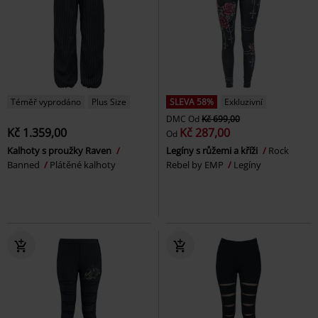
Téměř vyprodáno
Plus Size
SLEVA 58%
Exkluzivní
DMC
Od
Kč 699,00
Kč 1.359,00
Kč 287,00
Od
Kalhoty s proužky Raven
Legíny s růžemi a kříži
Rock
Banned
Plátěné kalhoty
Rebel by EMP
Legíny