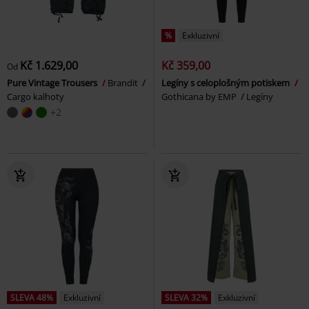
%
Exkluzivní
Kč 1.629,00
Kč 359,00
Od
Pure Vintage Trousers
Brandit
Legíny s celoplošným potiskem
Cargo kalhoty
Gothicana by EMP
Legíny
+2
SLEVA 48%
Exkluzivní
SLEVA 32%
Exkluzivní