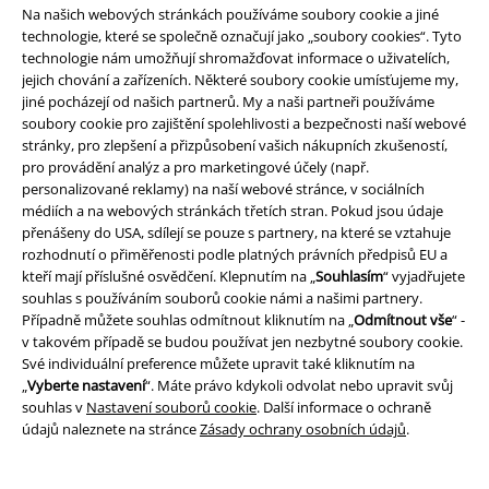
Na našich webových stránkách používáme soubory cookie a jiné
technologie, které se společně označují jako „soubory cookies“. Tyto
technologie nám umožňují shromažďovat informace o uživatelích,
jejich chování a zařízeních. Některé soubory cookie umísťujeme my,
jiné pocházejí od našich partnerů. My a naši partneři používáme
soubory cookie pro zajištění spolehlivosti a bezpečnosti naší webové
stránky, pro zlepšení a přizpůsobení vašich nákupních zkušeností,
pro provádění analýz a pro marketingové účely (např.
personalizované reklamy) na naší webové stránce, v sociálních
Způsoby platby
médiích a na webových stránkách třetích stran. Pokud jsou údaje
přenášeny do USA, sdílejí se pouze s partnery, na které se vztahuje
rozhodnutí o přiměřenosti podle platných právních předpisů EU a
Bankovní převod
Platba na dobírku
kteří mají příslušné osvědčení. Klepnutím na „
Souhlasím
“ vyjadřujete
souhlas s používáním souborů cookie námi a našimi partnery.
Případně můžete souhlas odmítnout kliknutím na „
Odmítnout vše
“ -
v takovém případě se budou používat jen nezbytné soubory cookie.
Doprava
Své individuální preference můžete upravit také kliknutím na
„
Vyberte nastavení
“. Máte právo kdykoli odvolat nebo upravit svůj
souhlas v
Nastavení souborů cookie
. Další informace o ochraně
údajů naleznete na stránce
Zásady ochrany osobních údajů
.
Balíkovna
Balík Do ruky