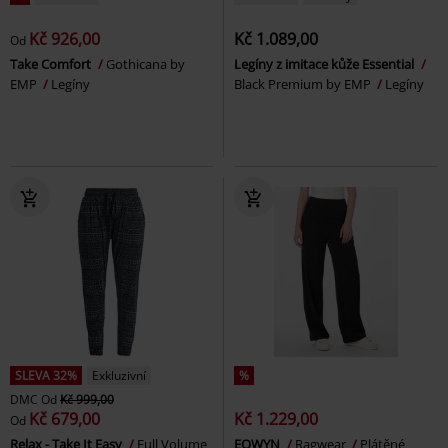
Kč 926,00
Kč 1.089,00
Od
Take Comfort
Gothicana by
Legíny z imitace kůže Essential
EMP
Legíny
Black Premium by EMP
Legíny
SLEVA 32%
Exkluzivní
%
DMC
Od
Kč 999,00
Kč 679,00
Kč 1.229,00
Od
Relax - Take It Easy
Full Volume
EOWYN
Ragwear
Plátěné