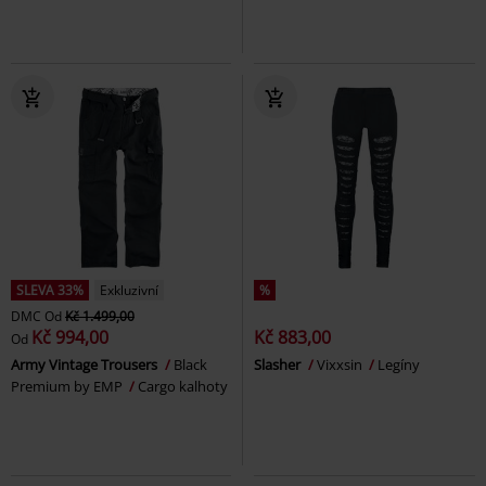
SLEVA 33%
Exkluzivní
%
DMC
Od
Kč 1.499,00
Kč 994,00
Kč 883,00
Od
Army Vintage Trousers
Black
Slasher
Vixxsin
Legíny
Premium by EMP
Cargo kalhoty