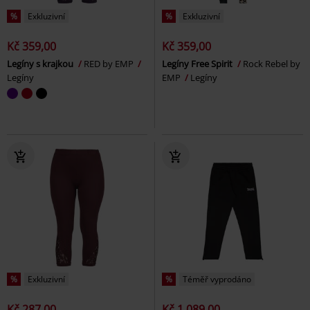
%
Exkluzivní
%
Exkluzivní
Kč 359,00
Kč 359,00
Legíny s krajkou
RED by EMP
Legíny Free Spirit
Rock Rebel by
Legíny
EMP
Legíny
%
Exkluzivní
%
Téměř vyprodáno
Kč 287,00
Kč 1.089,00