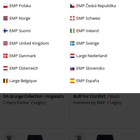
EMP Polska
EMP Česká Republika
EMP Norge
EMP Schweiz
EMP Suomi
EMP Ireland
EMP United Kingdom
EMP Sverige
EMP Danmark
Large Nederland
EMP Österreich
EMP Slovensko
SLEVA 58%
Exkluzivní
SLEVA 33%
Exkluzivní
Large Belgique
EMP España
DMC
Kč 1.299,00
DMC
Od
Kč 699,00
Kč 543,00
Kč 467,00
Od
DA Grunge Collection - Hogwarts
Built For Comfort
Black
Harry Potter
Legíny
Premium by EMP
Legíny