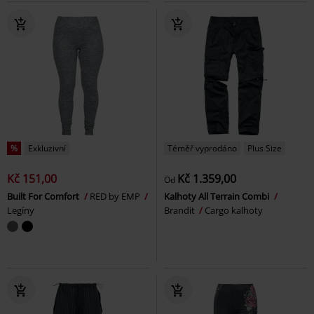
%
Exkluzivní
Téměř vyprodáno
Plus Size
Kč 151,00
Kč 1.359,00
Od
Built For Comfort
RED by EMP
Kalhoty All Terrain Combi
Legíny
Brandit
Cargo kalhoty