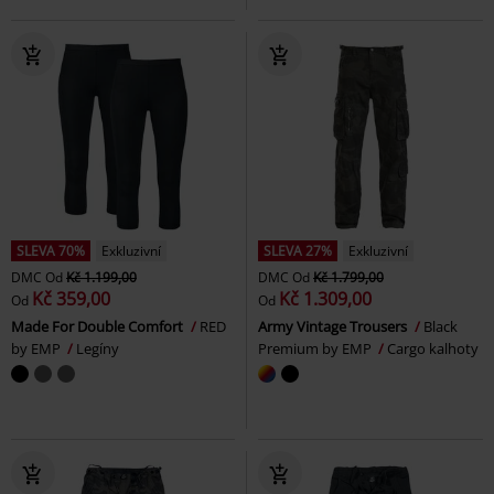
SLEVA 70%
Exkluzivní
SLEVA 27%
Exkluzivní
DMC
Od
Kč 1.199,00
DMC
Od
Kč 1.799,00
Kč 359,00
Kč 1.309,00
Od
Od
Made For Double Comfort
RED
Army Vintage Trousers
Black
by EMP
Legíny
Premium by EMP
Cargo kalhoty