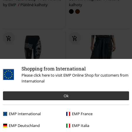
by EMP
Plátěné kalhoty
kalhoty
Shopping from International
Please click here to visit EMP Online Shop for customers from
International
Téměř vyprodáno
Exkluzivní
Téměř vyprodáno
Exkluzivní
Ok
DMC
Od
Kč 1.599,00
Kč 819,00
Kč 819,00
Od
Legíny v rockovém stylu s potisky,
Kalhoty Harem
RED by EMP
EMP International
EMP France
výřezy a koženkovými vsadkami
Plátěné kalhoty
Rock Rebel by EMP
Legíny
EMP Deutschland
EMP Italia