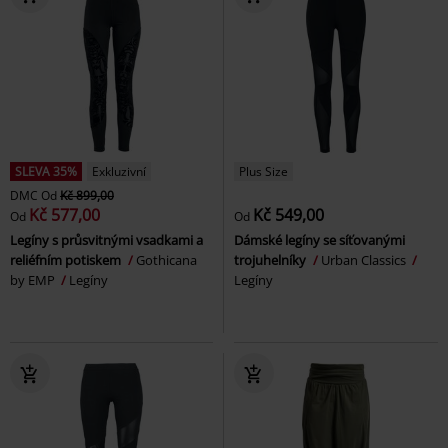
SLEVA 35%
Exkluzivní
Plus Size
DMC
Od
Kč 899,00
Kč 577,00
Kč 549,00
Od
Od
Legíny s průsvitnými vsadkami a
Dámské legíny se síťovanými
reliéfním potiskem
Gothicana
trojuhelníky
Urban Classics
by EMP
Legíny
Legíny