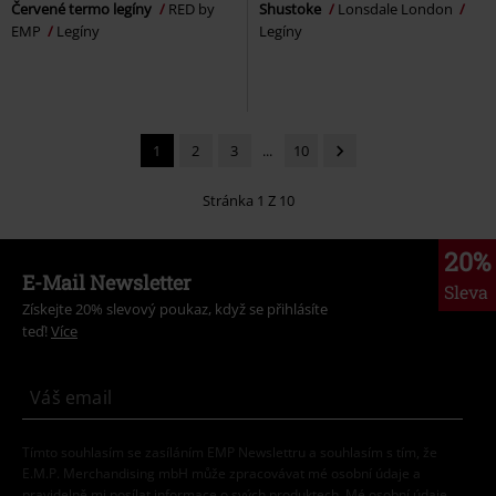
Červené termo legíny
RED by
Shustoke
Lonsdale London
EMP
Legíny
Legíny
1
2
3
...
10
Stránka 1 Z 10
20%
E-Mail Newsletter
Sleva
Získejte 20% slevový poukaz, když se přihlásíte
teď!
Více
Tímto souhlasím se zasíláním EMP Newslettru a souhlasím s tím, že
E.M.P. Merchandising mbH může zpracovávat mé osobní údaje a
pravidelně mi posílat informace o svých produktech. Mé osobní údaje