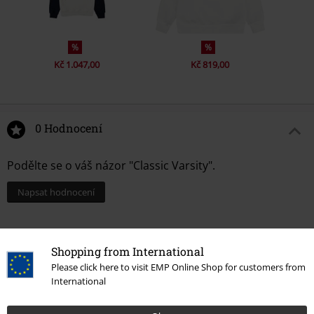
%
%
Kč 1.047,00
Kč 819,00
0 Hodnocení
Podělte se o váš názor "Classic Varsity".
Napsat hodnocení
Shopping from International
Please click here to visit EMP Online Shop for customers from
International