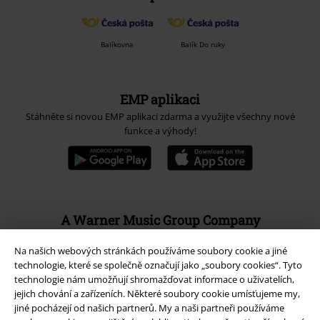
Balíkovna
Balík Do ruky
EMP aplikaci
Stáhněte si novou EMP aplikaci zdarma a využijte všechny nové
funkce a výhody!
A Warner Music Group Company
Na našich webových stránkách používáme soubory cookie a jiné
technologie, které se společně označují jako „soubory cookies“. Tyto
technologie nám umožňují shromažďovat informace o uživatelích,
jejich chování a zařízeních. Některé soubory cookie umísťujeme my,
jiné pocházejí od našich partnerů. My a naši partneři používáme