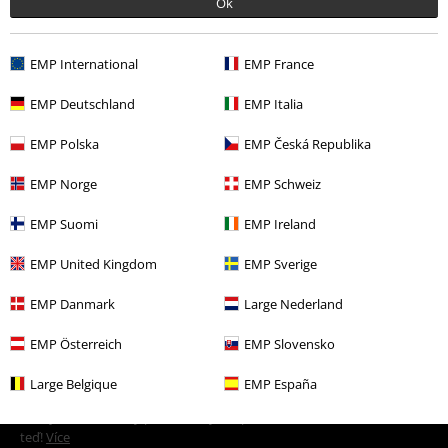
Ok
EMP International
EMP France
More categories. More options.
EMP Deutschland
EMP Italia
Témata
Nápady na dárky
Filmoví nadšenci
EMP Polska
EMP Česká Republika
Témata
Nápady na dárky
Herní nadšenci
EMP Norge
EMP Schweiz
Doplňky
Tašky
Tašky na rameno
EMP Suomi
EMP Ireland
Gaming
Top pro hráče
Retrogaming
EMP United Kingdom
EMP Sverige
Zábava
EMP Danmark
Large Nederland
EMP Österreich
EMP Slovensko
20%
Large Belgique
EMP España
E-Mail Newsletter
Sleva
Získejte 20% slevový poukaz, když se přihlásíte
teď!
Více