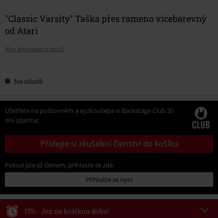
"Classic Varsity" Taška přes rameno vícebarevný
od Atari
Více informací o zboží
Vyberte
Na skladě
si
velikost
Ušetřete na poštovném a vyzkoušejte si Backstage Club 30
dní zdarma:
Přidejte si zkušební členství do košíku
Pokud jste již členem, přihlaste se zde:
Přihlašte se nyní
-15% - Jen na krátkou dobu!