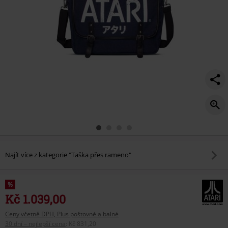
Najít více z kategorie "Taška přes rameno"
%
Kč 1.039,00
Ceny včetně DPH, Plus poštovné a balné
30 dní – nejlepší cena
:
Kč 831,20