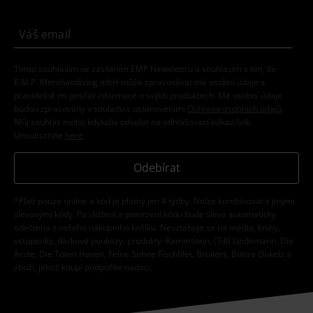
Tímto souhlasím se zasíláním EMP Newslettru a souhlasím s tím, že
E.M.P. Merchandising mbH může zpracovávat mé osobní údaje a
pravidelně mi posílat informace o svých produktech. Mé osobní údaje
budou zpracovány v souladu s ustanoveními
Ochrana osobních údajů
.
Můj souhlas mohu kdykoliv odvolat na odhlašovací odkaz/link.
Unsubscribe
here
.
Odebírat
*Platí pouze online a kód je platný jen 4 týdny. Nelze kombinovat s jinými
slevovými kódy. Po vložení a potvrzení kódu bude sleva automaticky
odečtena z vašeho nákupního košíku. Nevztahuje se na média, knihy,
vstupenky, dárkové poukazy, produkty: Rammstein, (Till) Lindemann, Die
Ärzte, Die Toten Hosen, Feine Sahne Fischfilet, Broilers, Böhse Onkelz a
zboží, jehož koupí podpoříte nadaci.