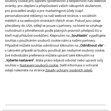
soubory cookie pro zajištění spolehlivosti a bezpečnosti naší webové
stránky, pro zlepšení a přizpůsobení vašich nákupních zkušeností,
pro provádění analýz a pro marketingové účely (např.
personalizované reklamy) na naší webové stránce, v sociálních
médiích a na webových stránkách třetích stran. Pokud jsou údaje
přenášeny do USA, sdílejí se pouze s partnery, na které se vztahuje
rozhodnutí o přiměřenosti podle platných právních předpisů EU a
kteří mají příslušné osvědčení. Klepnutím na „
Souhlasím
“ vyjadřujete
Právní informace
souhlas s používáním souborů cookie námi a našimi partnery.
Případně můžete souhlas odmítnout kliknutím na „
Odmítnout vše
“ -
Podmínky
v takovém případě se budou používat jen nezbytné soubory cookie.
Své individuální preference můžete upravit také kliknutím na
Prohlášení
„
Vyberte nastavení
“. Máte právo kdykoli odvolat nebo upravit svůj
souhlas v
Nastavení souborů cookie
. Další informace o ochraně
Ochrana osobních údajů
údajů naleznete na stránce
Zásady ochrany osobních údajů
.
Likvidace odpadu a ochrana životního prostředí
Prohlášení o shodě
Informace o přístupnosti