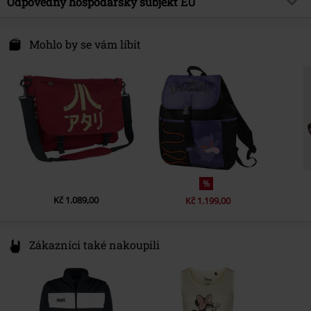
Barva
Odpovědný hospodářský subjekt EU
vícebarevný
Entertainment Licence
Atari
Difuzed B.V.
Datum vydání
3/17/26
Molenwerf 24
Mohlo by se vám líbit
1911 DB Uitgeest
Pohlaví
Unisex
Netherlands
www.difuzed.com
%
Kč 1.089,00
Kč 1.199,00
Zákazníci také nakoupili