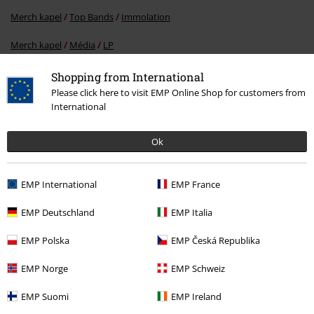
Merch kapel
Top Bands
Immolation
Merch kapel
Média
LP
Merch kapel
Žánr
Crossover
Shopping from International
Please click here to visit EMP Online Shop for customers from
International
20%
Ok
E-Mail Newsletter
Sleva
Získejte 20% slevový poukaz, když se přihlásíte
teď!
Více
EMP International
EMP France
EMP Deutschland
EMP Italia
EMP Polska
EMP Česká Republika
Tímto souhlasím se zasíláním EMP Newslettru a souhlasím s tím, že
E.M.P. Merchandising mbH může zpracovávat mé osobní údaje a
EMP Norge
EMP Schweiz
pravidelně mi posílat informace o svých produktech. Mé osobní údaje
budou zpracovány v souladu s ustanoveními
Ochrana osobních údajů
.
EMP Suomi
EMP Ireland
Můj souhlas mohu kdykoliv odvolat na odhlašovací odkaz/link.