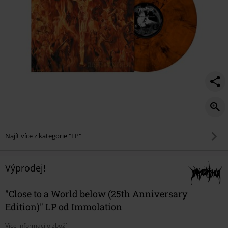
edition%29/595336St.html
Najít více z kategorie "LP"
Výprodej!
"Close to a World below (25th Anniversary
Edition)" LP od Immolation
Více informací o zboží