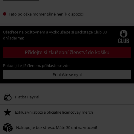
Tato položka momentálně není k dispozici.
Ušetřete na poštovném a vyzkoušejte si Backstage Club 30
dní zdarma:
Přidejte si zkušební členství do košíku
Pokud jste již členem, přihlaste se zde:
Přihlašte se nyní
Platba PayPal
Exkluzivní zboží a oficiálně licencovaý merch
Nakupujte bez stresu. Máte 30 dní na vrácení!