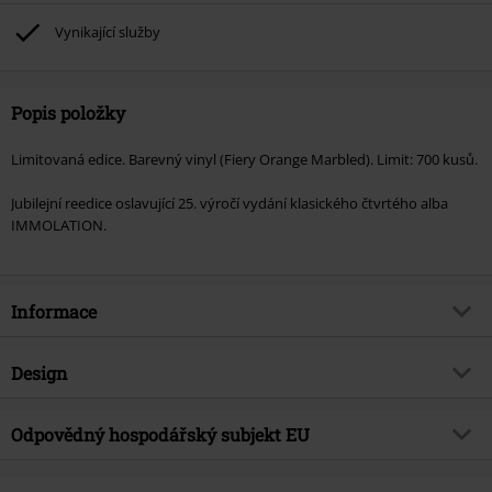
Vynikající služby
Popis položky
Limitovaná edice. Barevný vinyl (Fiery Orange Marbled). Limit: 700 kusů.
Jubilejní reedice oslavující 25. výročí vydání klasického čtvrtého alba
IMMOLATION.
Informace
Zboží č.
595336
Design
Název
Close to a World below (25th
Anniversary Edition)
Typ výrobku
LP
Odpovědný hospodářský subjekt EU
Hudební žánr
Križovatka
Média - formát 1-3
LP
Metal Blade Records GmbH
Téma produktů
Kapely