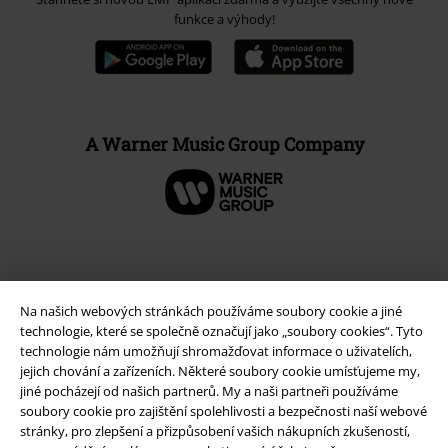
funkce a výhody!
A Warner Music Group Company
Na našich webových stránkách používáme soubory cookie a jiné
technologie, které se společně označují jako „soubory cookies“. Tyto
technologie nám umožňují shromažďovat informace o uživatelích,
jejich chování a zařízeních. Některé soubory cookie umísťujeme my,
jiné pocházejí od našich partnerů. My a naši partneři používáme
soubory cookie pro zajištění spolehlivosti a bezpečnosti naší webové
stránky, pro zlepšení a přizpůsobení vašich nákupních zkušeností,
Právní informace