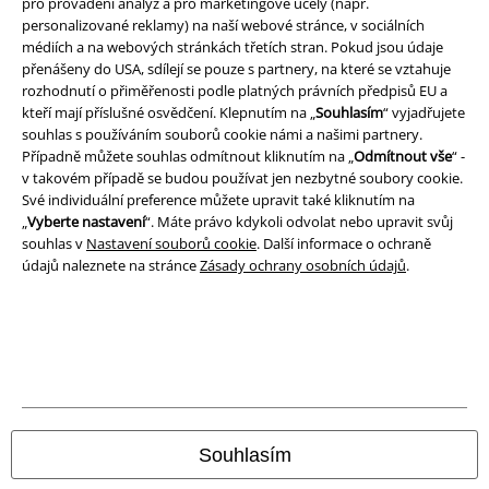
pro provádění analýz a pro marketingové účely (např.
Podmínky
personalizované reklamy) na naší webové stránce, v sociálních
médiích a na webových stránkách třetích stran. Pokud jsou údaje
přenášeny do USA, sdílejí se pouze s partnery, na které se vztahuje
Prohlášení
rozhodnutí o přiměřenosti podle platných právních předpisů EU a
kteří mají příslušné osvědčení. Klepnutím na „
Souhlasím
“ vyjadřujete
Ochrana osobních údajů
souhlas s používáním souborů cookie námi a našimi partnery.
Případně můžete souhlas odmítnout kliknutím na „
Odmítnout vše
“ -
Likvidace odpadu a ochrana životního prostředí
v takovém případě se budou používat jen nezbytné soubory cookie.
Své individuální preference můžete upravit také kliknutím na
Prohlášení o shodě
„
Vyberte nastavení
“. Máte právo kdykoli odvolat nebo upravit svůj
souhlas v
Nastavení souborů cookie
. Další informace o ochraně
údajů naleznete na stránce
Zásady ochrany osobních údajů
.
Informace o přístupnosti
Nastavení souborů cookie
Odstoupení od smlouvy
Všechny ceny jsou včetně DPH, bez
poštovného a balného
© 1986-2026 EMP Merchandising
Souhlasím