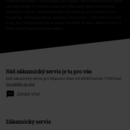
*Platí pouze online a kód je platný jen 4 týdny. Nelze kombinovat s jinými
slevovými kódy. Po vložení a potvrzení kódu bude sleva automaticky
odečtena z vašeho nákupního košíku. Nevztahuje se na média, knihy,
vstupenky, dárkové poukazy, produkty: Rammstein, (Till) Lindemann, Die
Ärzte, Die Toten Hosen, Feine Sahne Fischfilet, Broilers, Böhse Onkelz a
zboží, jehož koupí podpoříte nadaci.
Náš zákaznický servis je tu pro vás
Náš zákaznický servis je k dispozici dnes od 09:00 hod do 17:00 hod.
Dozvědět se více
Zahájit chat
Zákaznícky servis