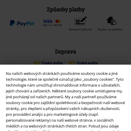
Způsoby platby
Bankovní převod
Platba na dobírku
Doprava
Balíkovna
Balík Do ruky
Na našich webových stránkách používáme soubory cookie a jiné
technologie, které se společně označují jako „soubory cookies“. Tyto
technologie nám umožňují shromažďovat informace o uživatelích,
jejich chování a zařízeních. Některé soubory cookie umísťujeme my,
EMP aplikaci
jiné pocházejí od našich partnerů. My a naši partneři používáme
Stáhněte si novou EMP aplikaci zdarma a využijte všechny nové
soubory cookie pro zajištění spolehlivosti a bezpečnosti naší webové
funkce a výhody!
stránky, pro zlepšení a přizpůsobení vašich nákupních zkušeností,
pro provádění analýz a pro marketingové účely (např.
personalizované reklamy) na naší webové stránce, v sociálních
médiích a na webových stránkách třetích stran. Pokud jsou údaje