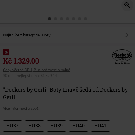
Najít více z kategorie "Boty"
%
Kč 1.329,00
Ceny včetně DPH, Plus poštovné a balné
30 dní – nejlepší cena
:
Kč 829,14
"Dockers by Gerli" Boty tmavě šedá od Dockers by
Gerli
Více informací o zboží
Vyberte
EU37
EU38
EU39
EU40
EU41
si