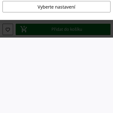
Ochrana osobních údajů
Vyberte nastavení
Likvidace odpadu a ochrana životního prostředí
Prohlášení o shodě
Přidat do košíku
Informace o přístupnosti
Nastavení souborů cookie
Odstoupení od smlouvy
Všechny ceny jsou včetně DPH, bez
poštovného a balného
© 1986-2026 EMP Merchandising
Naše online obchody