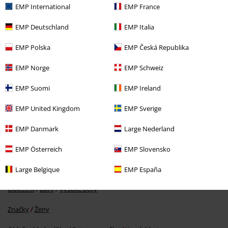
EMP International
EMP France
EMP Deutschland
EMP Italia
EMP Polska
EMP Česká Republika
EMP Norge
EMP Schweiz
%
EMP Suomi
EMP Ireland
Kč 1.329,00
EMP United Kingdom
EMP Sverige
EMP Danmark
Large Nederland
More categories. More options.
Značky
Oblečení
EMP Österreich
EMP Slovensko
Značky
Boty
Vysoké boty
Large Belgique
EMP España
Oblečení
Boty
Vysoké boty
Značky
Ženy