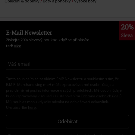
Oblečení & doplňky
Boty a ponožky
Vysoké boty
20%
E-Mail Newsletter
Sleva
Získejte 20% slevový poukaz, když se přihlásíte
teď!
Více
Tímto souhlasím se zasíláním EMP Newslettru a souhlasím s tím, že
E.M.P. Merchandising mbH může zpracovávat mé osobní údaje a
pravidelně mi posílat informace o svých produktech. Mé osobní údaje
budou zpracovány v souladu s ustanoveními
Ochrana osobních údajů
.
Můj souhlas mohu kdykoliv odvolat na odhlašovací odkaz/link.
Unsubscribe
here
.
Odebírat