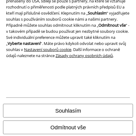
přenášeny do USA, sdílejí se pouze s partnery, na které se vztahuje
rozhodnutí o přiměřenosti podle platných právních předpisů EU a
A Warner Music Group Company
kteří mají příslušné osvědčení. Klepnutím na „
Souhlasím
“ vyjadřujete
souhlas s používáním souborů cookie námi a našimi partnery.
Případně můžete souhlas odmítnout kliknutím na „
Odmítnout vše
“ -
v takovém případě se budou používat jen nezbytné soubory cookie.
Své individuální preference můžete upravit také kliknutím na
„
Vyberte nastavení
“. Máte právo kdykoli odvolat nebo upravit svůj
souhlas v
Nastavení souborů cookie
. Další informace o ochraně
údajů naleznete na stránce
Zásady ochrany osobních údajů
.
Právní informace
Souhlasím
Podmínky
Prohlášení
Odmítnout vše