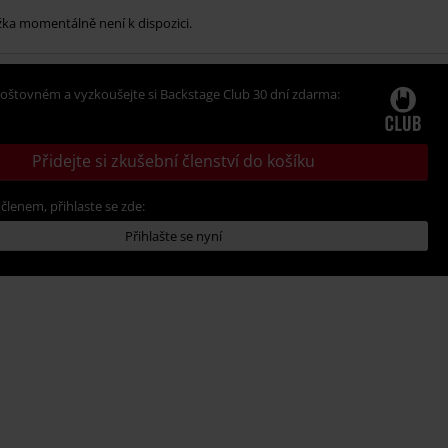
žka momentálně není k dispozici.
oštovném a vyzkoušejte si Backstage Club 30 dní zdarma:
Přidejte si zkušební členství do košíku
 členem, přihlaste se zde:
Přihlašte se nyní