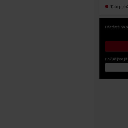
Tato polo
Ušetřete na p
Pokud jste již