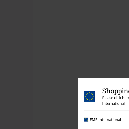
Shopping
Please click he
International
EMP International