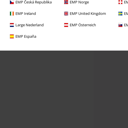
EMP Česká Republika
EMP Norge
EM
EMP Ireland
EMP United Kingdom
EM
Large Nederland
EMP Österreich
EM
EMP España