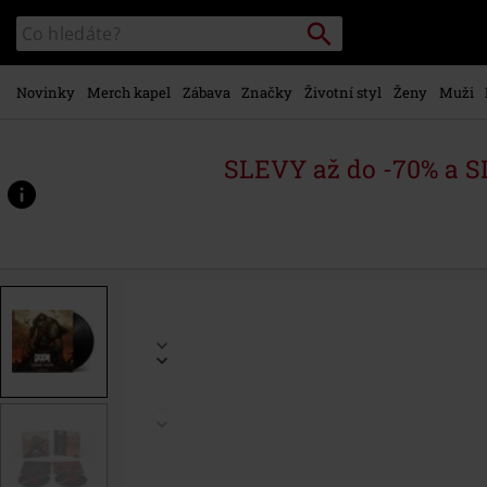
Přejít k
Vyhledávání
Katalog
hlavnímu
vyhledávání
obsahu
Novinky
Merch kapel
Zábava
Značky
Životní styl
Ženy
Muži
SLEVY až do -70% a 
https://www.emp-
shop.cz/p/doom%3A-
the-
dark-
ages-
%28original-
soundtrack%29/589575St.html