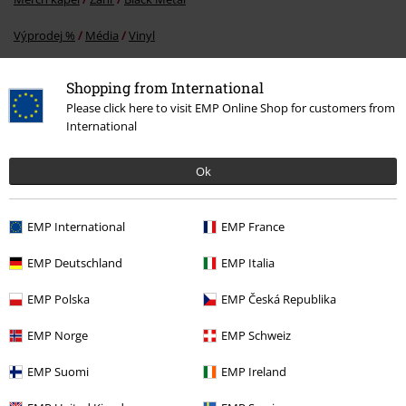
Výprodej %
Média
Vinyl
Merch kapel
Média
LP
Shopping from International
Please click here to visit EMP Online Shop for customers from
International
20%
E-Mail Newsletter
Ok
Sleva
Získejte 20% slevový poukaz, když se přihlásíte
teď!
Více
EMP International
EMP France
EMP Deutschland
EMP Italia
EMP Polska
EMP Česká Republika
Tímto souhlasím se zasíláním EMP Newslettru a souhlasím s tím, že
E.M.P. Merchandising mbH může zpracovávat mé osobní údaje a
EMP Norge
EMP Schweiz
pravidelně mi posílat informace o svých produktech. Mé osobní údaje
budou zpracovány v souladu s ustanoveními
Ochrana osobních údajů
.
EMP Suomi
EMP Ireland
Můj souhlas mohu kdykoliv odvolat na odhlašovací odkaz/link.
Unsubscribe
here
.