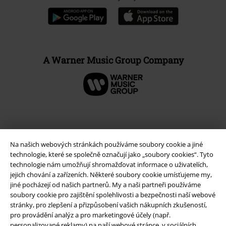
A Warner Music Group Company
Na našich webových stránkách používáme soubory cookie a jiné
technologie, které se společně označují jako „soubory cookies“. Tyto
technologie nám umožňují shromažďovat informace o uživatelích,
jejich chování a zařízeních. Některé soubory cookie umísťujeme my,
jiné pocházejí od našich partnerů. My a naši partneři používáme
soubory cookie pro zajištění spolehlivosti a bezpečnosti naší webové
stránky, pro zlepšení a přizpůsobení vašich nákupních zkušeností,
Právní informace
pro provádění analýz a pro marketingové účely (např.
Podmínky
personalizované reklamy) na naší webové stránce, v sociálních