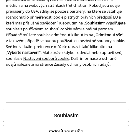
médiích a na webových stránkách třetích stran. Pokud jsou údaje
přenášeny do USA, sdílejí se pouze s partnery, na které se vztahuje
Prohlášení
rozhodnutí o přiměřenosti podle platných právních předpisů EU a
kteří mají příslušné osvědčení. Klepnutím na „
Souhlasím
“ vyjadřujete
Ochrana osobních údajů
souhlas s používáním souborů cookie námi a našimi partnery.
Případně můžete souhlas odmítnout kliknutím na „
Odmítnout vše
“ -
Likvidace odpadu a ochrana životního prostředí
v takovém případě se budou používat jen nezbytné soubory cookie.
Své individuální preference můžete upravit také kliknutím na
Prohlášení o shodě
„
Vyberte nastavení
“. Máte právo kdykoli odvolat nebo upravit svůj
souhlas v
Nastavení souborů cookie
. Další informace o ochraně
údajů naleznete na stránce
Zásady ochrany osobních údajů
.
Informace o přístupnosti
Nastavení souborů cookie
Odstoupení od smlouvy
Všechny ceny jsou včetně DPH, bez
poštovného a balného
© 1986-2026 EMP Merchandising
Souhlasím
Odmítnout vše