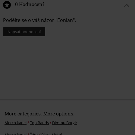
0 Hodnocení
Podělte se o váš názor "Eonian".
Napsat hodnocení
More categories. More options.
Merch kapel
Top Bands
Dimmu Borgir
Merch kapel
Žánr
Black Metal