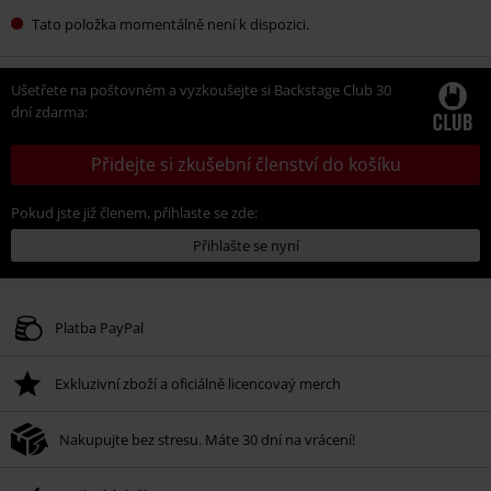
Tato položka momentálně není k dispozici.
Ušetřete na poštovném a vyzkoušejte si Backstage Club 30
dní zdarma:
Přidejte si zkušební členství do košíku
Pokud jste již členem, přihlaste se zde:
Přihlašte se nyní
Platba PayPal
Exkluzivní zboží a oficiálně licencovaý merch
Nakupujte bez stresu. Máte 30 dní na vrácení!