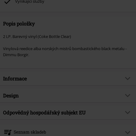
Vynikající služby
Popis položky
2 LP. Barevný vinyl (Coke Bottle Clear)
Vinylová reedice alba norských mistrů bombastického black metalu -
Dimmu Borgir.
Informace
Zboží č.
575398
Design
Název
Eonian
Typ výrobku
LP
Hudební žánr
Odpovědný hospodářský subjekt EU
Black Metal
Média - formát 1-3
2-LP
Téma produktů
Kapely
Virgin Music Group BV
's-Gravelandseweg 80
Kapela
Dimmu Borgir
Seznam skladeb