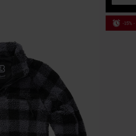
-15% 
Kód pou
Platí jen pro 
Minimální hod
Po zadání kódu
Nelze kombinov
Rammstein, (Ti
dárkové poukaz