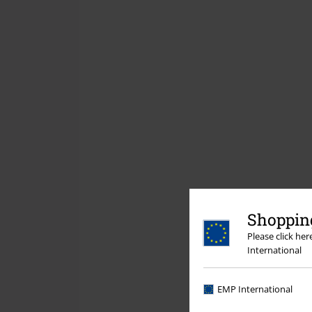
Shopping
Please click he
International
EMP International