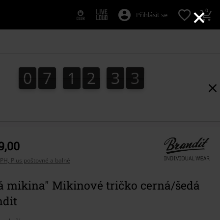
×
0
Přihlásit se
0
7
1
2
3
2
0
7
1
2
3
1
3
1
2
9,00
PH, Plus poštovné a balné
á mikina" Mikinové tričko cerná/šedá
ndit