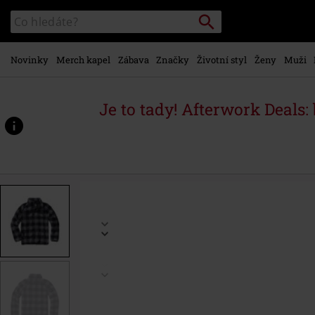
Přejít k
Vyhledávání
Katalog
hlavnímu
vyhledávání
obsahu
Novinky
Merch kapel
Zábava
Značky
Životní styl
Ženy
Muži
Je to tady! Afterwork Deals:
https://www.emp-
shop.cz/p/fl%C3%ADsov%C3%A1-
mikina/575425.html