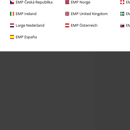
EMP Česká Republika
EMP Norge
EM
EMP Ireland
EMP United Kingdom
EM
Large Nederland
EMP Österreich
EM
EMP España