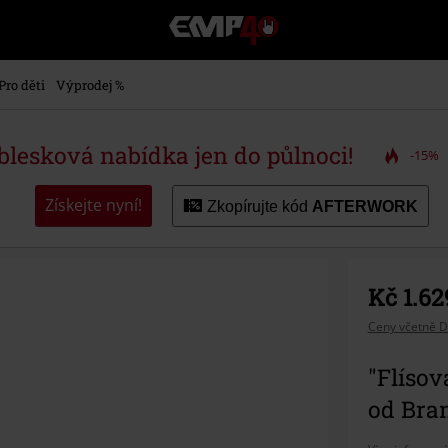
EMP
-
Hudba,
TV
Pro děti
Výprodej %
filmy
&
seriály,
 blesková nabídka jen do půlnoci!
-15%
Merch
pro
hráče,
Získejte nyní!
Zkopírujte kód
AFTERWORK
Alternativní
móda
Kč 1.62
Ceny včetně D
"Flísov
od Bra