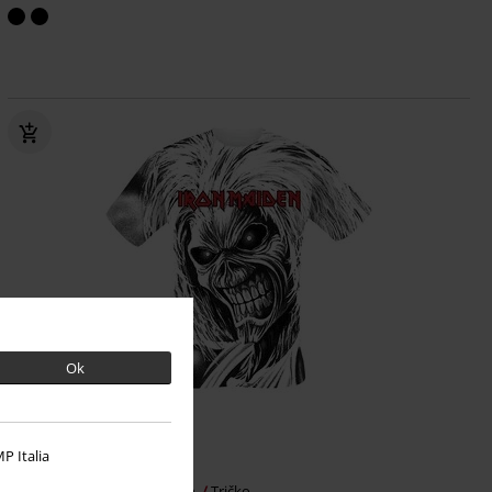
Ok
P Italia
Kč 819,00
Killers All-over
Iron Maiden
Tričko