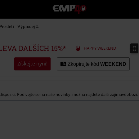
EMP
-
Hudba,
TV
Pro děti
Výprodej %
filmy
&
seriály,
0
0
SLEVA DALŠÍCH 15%*
HAPPY WEEKEND
Merch
pro
hráče,
Získejte nyní!
Zkopírujte kód
WEEKEND
Alternativní
móda
k dispozici. Podívejte se na naše novinky, možná najdete další zajímavé zboží.