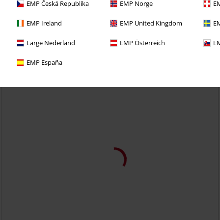
EMP Česká Republika
EMP Norge
EM
EMP Ireland
EMP United Kingdom
EM
Large Nederland
EMP Österreich
EM
EMP España