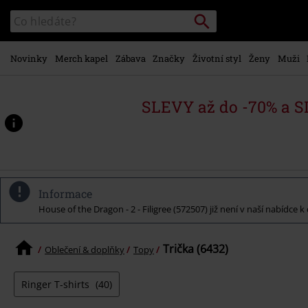
Přejít k
Vyhledávání
Katalog
hlavnímu
vyhledávání
obsahu
Novinky
Merch kapel
Zábava
Značky
Životní styl
Ženy
Muži
SLEVY až do -70% a 
Informace
House of the Dragon - 2 - Filigree (572507) již není v naší nabídce 
Trička (6432)
Oblečení & doplňky
Topy
Ringer T-shirts
(40)