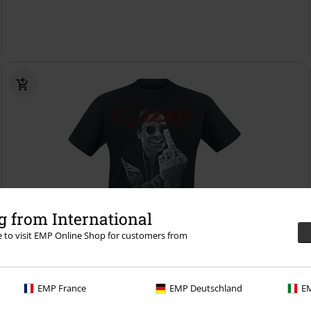
 from International
re to visit EMP Online Shop for customers from
Plus Size
EMP France
EMP Deutschland
EM
Kč 549,00
Od
Middle Finger
Ozzy Osbourne
Tričko