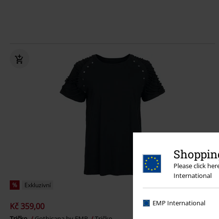
Shopping
Please click he
International
%
Exkluzivní
EMP International
Kč 359,00
Tričko
Gothicana by EMP
Tričko