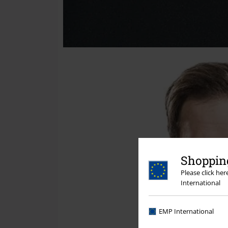
Shopping
Please click he
International
EMP International