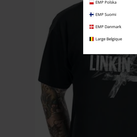
EMP Polska
EMP Suomi
EMP Danmark
Large Belgique