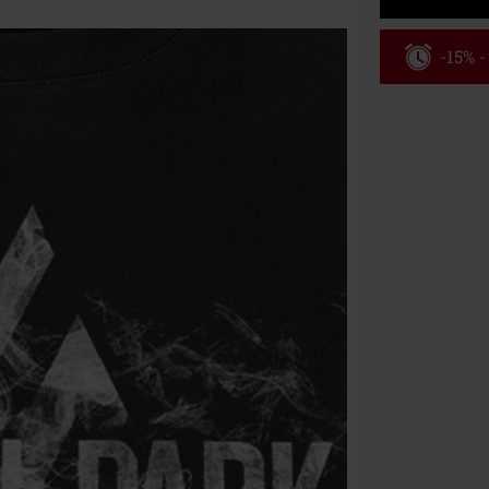
-15% 
Kód pou
Platné do 8/9/
Minimální hod
Po zadání kódu
Nelze kombinov
Rammstein, (Ti
dárkové poukaz