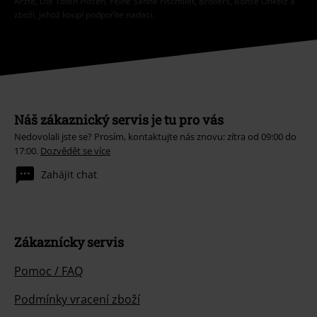
Ärzte, Die Toten Hosen, Feine Sahne Fischfilet, Broilers, Böhse Onkelz a
zboží, jehož koupí podpoříte nadaci.
Náš zákaznický servis je tu pro vás
Nedovolali jste se? Prosím, kontaktujte nás znovu: zítra od 09:00 do
17:00.
Dozvědět se více
Zahájit chat
Zákaznícky servis
Pomoc / FAQ
Podmínky vracení zboží