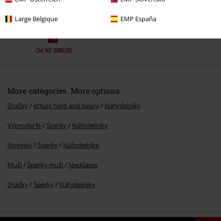
Large Belgique
EMP España
%
Kč 696,00
Od
More categories. More options.
Značky
etNox hard and heavy
Náhrdelníky
Výprodej %
Šperky
Náhrdelníky
Novinky
Šperky
Náhrdelníky
Muži
Šperky muži
Necklaces
Značky
Šperky
Náhrdelníky