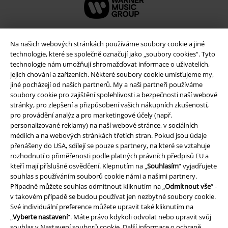
Na našich webových stránkách používáme soubory cookie a jiné
technologie, které se společně označují jako „soubory cookies“. Tyto
technologie nám umožňují shromažďovat informace o uživatelích,
jejich chování a zařízeních. Některé soubory cookie umísťujeme my,
jiné pocházejí od našich partnerů. My a naši partneři používáme
soubory cookie pro zajištění spolehlivosti a bezpečnosti naší webové
stránky, pro zlepšení a přizpůsobení vašich nákupních zkušeností,
pro provádění analýz a pro marketingové účely (např.
personalizované reklamy) na naší webové stránce, v sociálních
Právní informace
médiích a na webových stránkách třetích stran. Pokud jsou údaje
přenášeny do USA, sdílejí se pouze s partnery, na které se vztahuje
Podmínky
rozhodnutí o přiměřenosti podle platných právních předpisů EU a
kteří mají příslušné osvědčení. Klepnutím na „
Souhlasím
“ vyjadřujete
Prohlášení
souhlas s používáním souborů cookie námi a našimi partnery.
Případně můžete souhlas odmítnout kliknutím na „
Odmítnout vše
“ -
Ochrana osobních údajů
v takovém případě se budou používat jen nezbytné soubory cookie.
Své individuální preference můžete upravit také kliknutím na
„
Vyberte nastavení
“. Máte právo kdykoli odvolat nebo upravit svůj
Likvidace odpadu a ochrana životního prostředí
souhlas v
Nastavení souborů cookie
. Další informace o ochraně