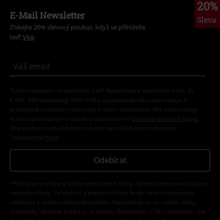
20%
E-Mail Newsletter
Sleva
Získejte 20% slevový poukaz, když se přihlásíte
teď!
Více
Tímto souhlasím se zasíláním EMP Newslettru a souhlasím s tím, že
E.M.P. Merchandising mbH může zpracovávat mé osobní údaje a
pravidelně mi posílat informace o svých produktech. Mé osobní údaje
budou zpracovány v souladu s ustanoveními
Ochrana osobních údajů
.
Můj souhlas mohu kdykoliv odvolat na odhlašovací odkaz/link.
Unsubscribe
here
.
Odebírat
*Platí pouze online a kód je platný jen 4 týdny. Nelze kombinovat s jinými
slevovými kódy. Po vložení a potvrzení kódu bude sleva automaticky
odečtena z vašeho nákupního košíku. Nevztahuje se na média, knihy,
vstupenky, dárkové poukazy, produkty: Rammstein, (Till) Lindemann, Die