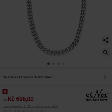
Najít více z kategorie "Náhrdelník"
%
Kč 696,00
Od
Ceny včetně DPH, Plus poštovné a balné
30 dní – nejlepší cena
:
Kč 638,82