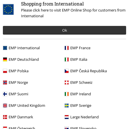
Shopping from International
Podělte se o váš názor "Hrubý řetízek".
Please click here to visit EMP Online Shop for customers from
International
Napsat hodnocení
Ok
EMP International
EMP France
EMP Deutschland
EMP Italia
EMP Polska
EMP Česká Republika
EMP Norge
EMP Schweiz
Naposledy navštívené
EMP Suomi
EMP Ireland
EMP United Kingdom
EMP Sverige
EMP Danmark
Large Nederland
EMP Österreich
EMP Slovensko