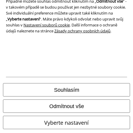
Případně můžete souhlas odmítnout kliknutím na „
Odmítnout vše
“ -
v takovém případě se budou používat jen nezbytné soubory cookie.
Své individuální preference můžete upravit také kliknutím na
„
Vyberte nastavení
“. Máte právo kdykoli odvolat nebo upravit svůj
souhlas v
Nastavení souborů cookie
. Další informace o ochraně
údajů naleznete na stránce
Zásady ochrany osobních údajů
.
Právní informace
Podmínky
Prohlášení
Ochrana osobních údajů
Souhlasím
Likvidace odpadu a ochrana životního prostředí
Prohlášení o shodě
Odmítnout vše
Informace o přístupnosti
Vyberte nastavení
Nastavení souborů cookie