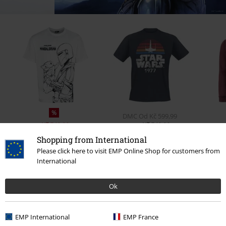
%
DMC
Od
Kč 599,99
Kč 549,00
Kč 549,00
Od
Shopping from International
Please click here to visit EMP Online Shop for customers from
International
0 Hodnocení
Ok
Podělte se o váš názor "Kids - Rainbow X-Wing 1977".
EMP International
EMP France
Napsat hodnocení