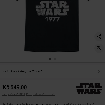
Najít více z kategorie "Tričko"
Kč 549,00
Ceny včetně DPH, Plus poštovné a balné
"Kids - Rainbow X-Wing 1977" Tričko černá od