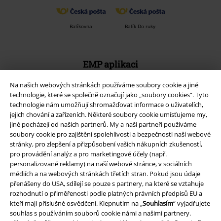
Balíkovna
Balík Do ruky
EMP aplikaci
Stáhněte si novou EMP aplikaci zdarma a využijte všechny nové
Na našich webových stránkách používáme soubory cookie a jiné
funkce a výhody!
technologie, které se společně označují jako „soubory cookies“. Tyto
technologie nám umožňují shromažďovat informace o uživatelích,
jejich chování a zařízeních. Některé soubory cookie umísťujeme my,
jiné pocházejí od našich partnerů. My a naši partneři používáme
soubory cookie pro zajištění spolehlivosti a bezpečnosti naší webové
stránky, pro zlepšení a přizpůsobení vašich nákupních zkušeností,
A Warner Music Group Company
pro provádění analýz a pro marketingové účely (např.
personalizované reklamy) na naší webové stránce, v sociálních
médiích a na webových stránkách třetích stran. Pokud jsou údaje
přenášeny do USA, sdílejí se pouze s partnery, na které se vztahuje
rozhodnutí o přiměřenosti podle platných právních předpisů EU a
kteří mají příslušné osvědčení. Klepnutím na „
Souhlasím
“ vyjadřujete
souhlas s používáním souborů cookie námi a našimi partnery.