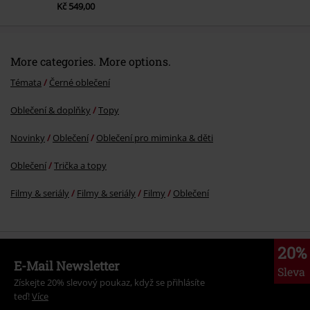
Kč 549,00
More categories. More options.
Témata
Černé oblečení
Oblečení & doplňky
Topy
Novinky
Oblečení
Oblečení pro miminka & děti
Oblečení
Trička a topy
Filmy & seriály
Filmy & seriály
Filmy
Oblečení
20%
E-Mail Newsletter
Sleva
Získejte 20% slevový poukaz, když se přihlásíte
teď!
Více