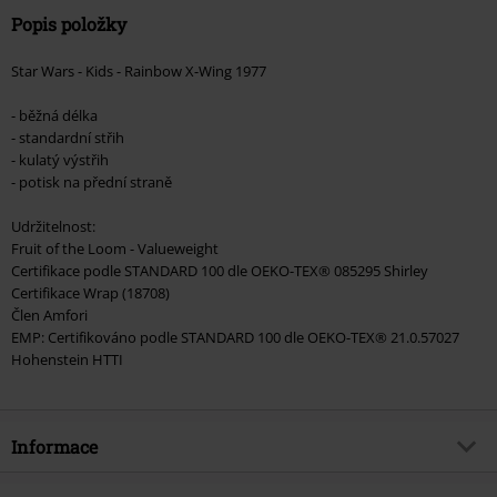
Popis položky
Star Wars - Kids - Rainbow X-Wing 1977
- běžná délka
- standardní střih
- kulatý výstřih
- potisk na přední straně
Udržitelnost:
Fruit of the Loom - Valueweight
Certifikace podle STANDARD 100 dle OEKO-TEX® 085295 Shirley
Certifikace Wrap (18708)
Člen Amfori
EMP: Certifikováno podle STANDARD 100 dle OEKO-TEX® 21.0.57027
Hohenstein HTTI
Informace