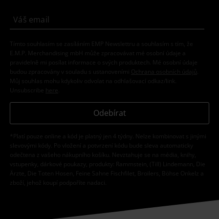
Tímto souhlasím se zasíláním EMP Newslettru a souhlasím s tím, že
E.M.P. Merchandising mbH může zpracovávat mé osobní údaje a
pravidelně mi posílat informace o svých produktech. Mé osobní údaje
budou zpracovány v souladu s ustanoveními
Ochrana osobních údajů
.
Můj souhlas mohu kdykoliv odvolat na odhlašovací odkaz/link.
Unsubscribe
here
.
Odebírat
*Platí pouze online a kód je platný jen 4 týdny. Nelze kombinovat s jinými
slevovými kódy. Po vložení a potvrzení kódu bude sleva automaticky
odečtena z vašeho nákupního košíku. Nevztahuje se na média, knihy,
vstupenky, dárkové poukazy, produkty: Rammstein, (Till) Lindemann, Die
Ärzte, Die Toten Hosen, Feine Sahne Fischfilet, Broilers, Böhse Onkelz a
zboží, jehož koupí podpoříte nadaci.