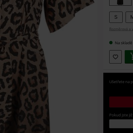
S
Rozměrová a ve
Na skladě
Ušetřete na p
Pokud jste již