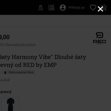
×
0
Přihlásit se
9,00
PH, Plus poštovné a balné
 šaty Harmony Vibe" Dlouhé šaty
revný od RED by EMP
Odnímatelné části
 o zboží
e
barevný
t