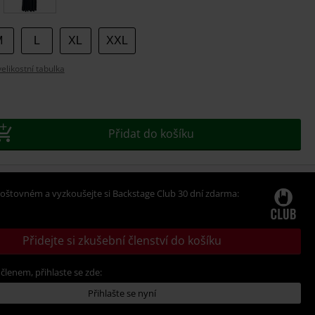
M
L
XL
XXL
likostní tabulka
Přidat do košíku
oštovném a vyzkoušejte si Backstage Club 30 dní zdarma:
Přidejte si zkušební členství do košíku
 členem, přihlaste se zde:
Přihlašte se nyní