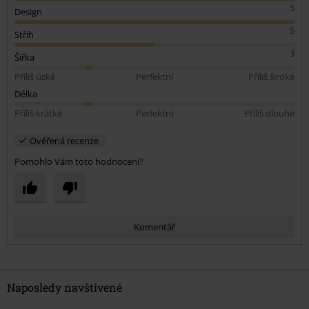
5
Design
5
Střih
3
Šířka
Příliš úzké
Perfektní
Příliš široké
Délka
Příliš krátké
Perfektní
Příliš dlouhé
Ověřená recenze
Pomohlo Vám toto hodnocení?
Komentář
Naposledy navštívené