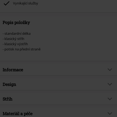
podpoříte nadaci.
Vynikající služby
Popis položky
- standardní délka
- klasický střih
- klasický výstřih
- potisk na přední straně
Informace
Zboží č.
398691
Design
Název
Logo
Typ výrobku
Tričko
Hudební žánr
Střih
grunge
Vzor
běžný
Téma produktů
Merch kapel, Kapely
Střih/vrchní díl
Regular
Vytištěno
Materiál a péče
Ano
Licence
oficiálně licencovaný produkt