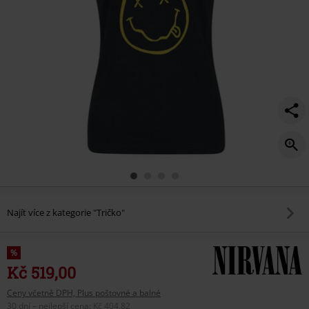
Najít více z kategorie "Tričko"
%
Kč 519,00
Ceny včetně DPH, Plus poštovné a balné
30 dní – nejlepší cena
:
Kč 404,82