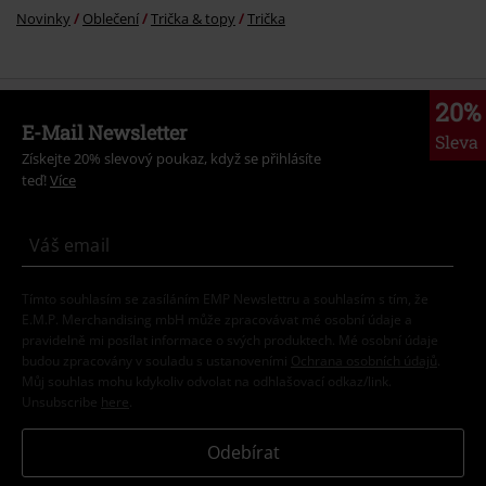
Novinky
Oblečení
Trička & topy
Trička
20%
E-Mail Newsletter
Sleva
Získejte 20% slevový poukaz, když se přihlásíte
teď!
Více
Tímto souhlasím se zasíláním EMP Newslettru a souhlasím s tím, že
E.M.P. Merchandising mbH může zpracovávat mé osobní údaje a
pravidelně mi posílat informace o svých produktech. Mé osobní údaje
budou zpracovány v souladu s ustanoveními
Ochrana osobních údajů
.
Můj souhlas mohu kdykoliv odvolat na odhlašovací odkaz/link.
Unsubscribe
here
.
Odebírat