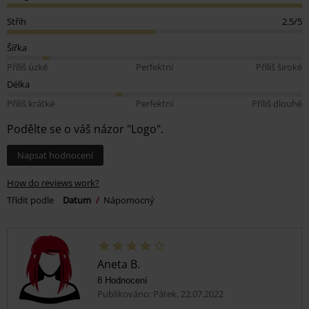
Střih
2.5/5
Šířka
Příliš úzké
Perfektní
Příliš široké
Délka
Příliš krátké
Perfektní
Příliš dlouhé
Podělte se o váš názor "Logo".
Napsat hodnocení
How do reviews work?
Třídit podle
Datum
Nápomocný
Aneta B.
8 Hodnocení
Publikováno: Pátek, 22.07.2022