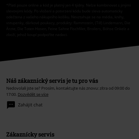
*Platí pouze online a kód je platný jen 4 týdny. Nelze kombinovat s jinými
slevovými kódy. Po vložení a potvrzení kódu bude sleva automaticky
odečtena z vašeho nákupního košíku. Nevztahuje se na média, knihy,
vstupenky, dárkové poukazy, produkty: Rammstein, (Till) Lindemann, Die
Ärzte, Die Toten Hosen, Feine Sahne Fischfilet, Broilers, Böhse Onkelz a
zboží, jehož koupí podpoříte nadaci.
Náš zákaznický servis je tu pro vás
Nedovolali jste se? Prosím, kontaktujte nás znovu: zítra od 09:00 do
17:00.
Dozvědět se více
Zahájit chat
Zákaznícky servis