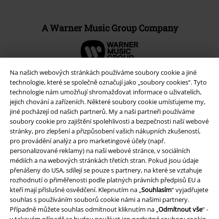
A Warner Music Group Company
Na našich webových stránkách používáme soubory cookie a jiné
technologie, které se společně označují jako „soubory cookies“. Tyto
technologie nám umožňují shromažďovat informace o uživatelích,
jejich chování a zařízeních. Některé soubory cookie umísťujeme my,
jiné pocházejí od našich partnerů. My a naši partneři používáme
soubory cookie pro zajištění spolehlivosti a bezpečnosti naší webové
stránky, pro zlepšení a přizpůsobení vašich nákupních zkušeností,
pro provádění analýz a pro marketingové účely (např.
personalizované reklamy) na naší webové stránce, v sociálních
médiích a na webových stránkách třetích stran. Pokud jsou údaje
Právní informace
přenášeny do USA, sdílejí se pouze s partnery, na které se vztahuje
rozhodnutí o přiměřenosti podle platných právních předpisů EU a
Podmínky
kteří mají příslušné osvědčení. Klepnutím na „
Souhlasím
“ vyjadřujete
souhlas s používáním souborů cookie námi a našimi partnery.
Prohlášení
Případně můžete souhlas odmítnout kliknutím na „
Odmítnout vše
“ -
v takovém případě se budou používat jen nezbytné soubory cookie.