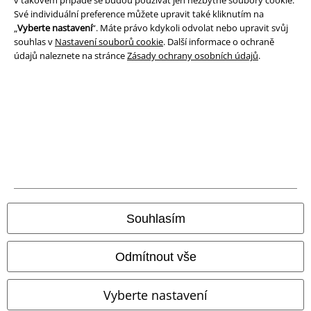
Své individuální preference můžete upravit také kliknutím na
Ochrana osobních údajů
„
Vyberte nastavení
“. Máte právo kdykoli odvolat nebo upravit svůj
souhlas v
Nastavení souborů cookie
. Další informace o ochraně
Likvidace odpadu a ochrana životního prostředí
údajů naleznete na stránce
Zásady ochrany osobních údajů
.
Prohlášení o shodě
Informace o přístupnosti
Nastavení souborů cookie
Odstoupení od smlouvy
Všechny ceny jsou včetně DPH, bez
poštovného a balného
Souhlasím
© 1986-2026 EMP Merchandising
Odmítnout vše
Vyberte nastavení
Naše online obchody