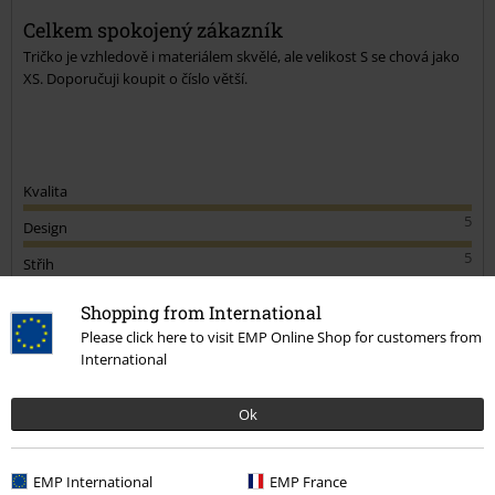
Celkem spokojený zákazník
Tričko je vzhledově i materiálem skvělé, ale velikost S se chová jako
XS. Doporučuji koupit o číslo větší.
Kvalita
5
Design
5
Střih
2
Šířka
Shopping from International
Příliš úzké
Perfektní
Příliš široké
Please click here to visit EMP Online Shop for customers from
International
Délka
Příliš krátké
Perfektní
Příliš dlouhé
Ok
Ověřená recenze
Pomohlo Vám toto hodnocení?
EMP International
EMP France