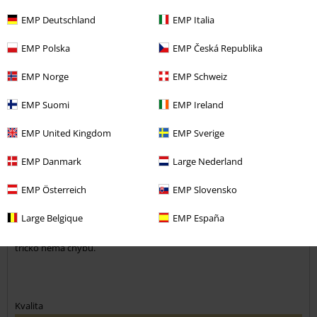
EMP Deutschland
EMP Italia
EMP Polska
EMP Česká Republika
Komentář
EMP Norge
EMP Schweiz
EMP Suomi
EMP Ireland
Veronika R.
3 Hodnocení
EMP United Kingdom
EMP Sverige
Publikováno: Sobota, 06.02.2021
Výška postavy v metrech: 1,60
EMP Danmark
Large Nederland
Zakoupena velikost: M
EMP Österreich
EMP Slovensko
Odeslat komentář
Doporučuji koupit o číslo vetší.
Large Belgique
EMP España
Tričko nadherné ale na velikost M dost malé takže pokud chcete aby
na vás tričko nebylo nalepené zvolte vetší velikost než máte jinak
tričko nemá chybu.
Kvalita