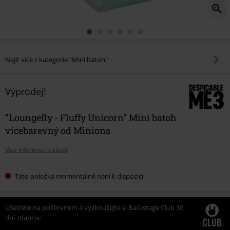
Najít více z kategorie "Mini batoh"
Výprodej!
"Loungefly - Fluffy Unicorn" Mini batoh
vícebarevný od Minions
Více informací o zboží
Tato položka momentálně není k dispozici.
Ušetřete na poštovném a vyzkoušejte si Backstage Club 30
dní zdarma: