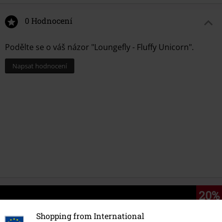
0 Hodnocení
Podělte se o váš názor "Loungefly - Fluffy Unicorn".
Napsat hodnocení
20%
E-Mail Newsletter
Sleva
Shopping from International
Získejte 20% slevový poukaz, když se přihlásíte