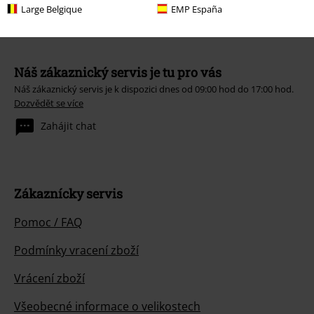
Large Belgique
EMP España
Náš zákaznický servis je tu pro vás
Náš zákaznický servis je k dispozici dnes od 09:00 hod do 17:00 hod.
Dozvědět se více
Zahájit chat
Zákaznícky servis
Pomoc / FAQ
Podmínky vracení zboží
Vrácení zboží
Všeobecné informace o velikostech