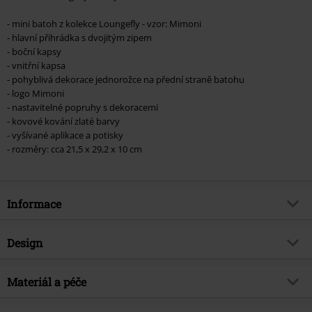
- mini batoh z kolekce Loungefly - vzor: Mimoni
- hlavní přihrádka s dvojitým zipem
- boční kapsy
- vnitřní kapsa
- pohyblivá dekorace jednorožce na přední straně batohu
- logo Mimoni
- nastavitelné popruhy s dekoracemi
- kovové kování zlaté barvy
- vyšívané aplikace a potisky
- rozměry: cca 21,5 x 29,2 x 10 cm
Informace
Zboží č.
579096
Design
Název
Loungefly - Fluffy Unicorn
Typ výrobku
Mini batoh
Téma produktů
Materiál a péče
Fan merch, Film, Animace,
Loungefly, Dárky
Barva
vícebarevný