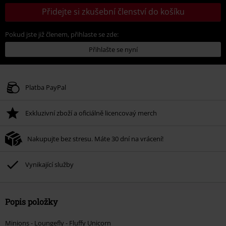
Přidejte si zkušební členství do košíku
Pokud jste již členem, přihlaste se zde:
Přihlašte se nyní
Platba PayPal
Exkluzivní zboží a oficiálně licencovaý merch
Nakupujte bez stresu. Máte 30 dní na vrácení!
Vynikající služby
Popis položky
Minions - Loungefly - Fluffy Unicorn