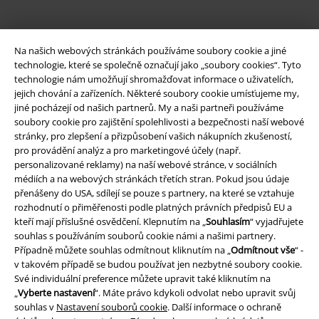
Na našich webových stránkách používáme soubory cookie a jiné
technologie, které se společně označují jako „soubory cookies“. Tyto
technologie nám umožňují shromažďovat informace o uživatelích,
jejich chování a zařízeních. Některé soubory cookie umísťujeme my,
jiné pocházejí od našich partnerů. My a naši partneři používáme
soubory cookie pro zajištění spolehlivosti a bezpečnosti naší webové
Právní informace
stránky, pro zlepšení a přizpůsobení vašich nákupních zkušeností,
pro provádění analýz a pro marketingové účely (např.
Podmínky
personalizované reklamy) na naší webové stránce, v sociálních
médiích a na webových stránkách třetích stran. Pokud jsou údaje
Prohlášení
přenášeny do USA, sdílejí se pouze s partnery, na které se vztahuje
rozhodnutí o přiměřenosti podle platných právních předpisů EU a
kteří mají příslušné osvědčení. Klepnutím na „
Souhlasím
“ vyjadřujete
Ochrana osobních údajů
souhlas s používáním souborů cookie námi a našimi partnery.
Případně můžete souhlas odmítnout kliknutím na „
Odmítnout vše
“ -
Likvidace odpadu a ochrana životního prostředí
v takovém případě se budou používat jen nezbytné soubory cookie.
Své individuální preference můžete upravit také kliknutím na
Prohlášení o shodě
„
Vyberte nastavení
“. Máte právo kdykoli odvolat nebo upravit svůj
souhlas v
Nastavení souborů cookie
. Další informace o ochraně