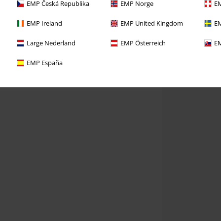
EMP Česká Republika
EMP Norge
EM
EMP Ireland
EMP United Kingdom
EM
Large Nederland
EMP Österreich
EM
EMP España