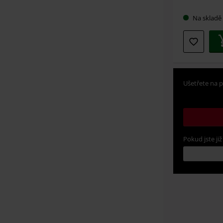
velikos
Na skladě
Ušetřete na p
Pokud jste již