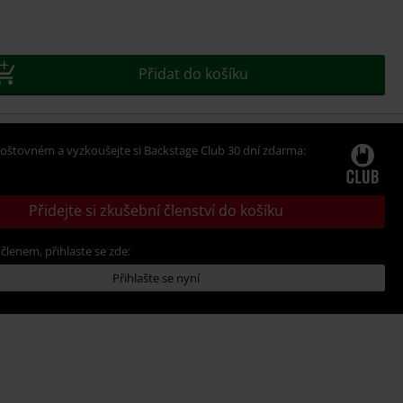
t
Přidat do košíku
oštovném a vyzkoušejte si Backstage Club 30 dní zdarma:
Přidejte si zkušební členství do košíku
 členem, přihlaste se zde:
Přihlašte se nyní