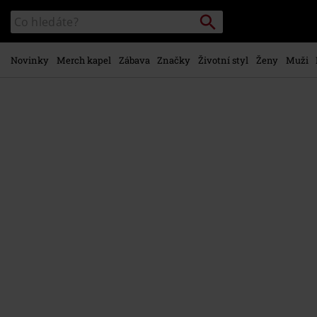
Přejít k
Vyhledávání
Katalog
hlavnímu
vyhledávání
obsahu
Novinky
Merch kapel
Zábava
Značky
Životní styl
Ženy
Muži
https://www.emp-
shop.cz/p/metal-
kids-
-
-
batman-
logo/593731.html