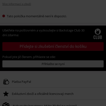
Více informací o zboží
Tato položka momentálně není k dispozici.
Ušetřete na poštovném a vyzkoušejte si Backstage Club 30
dní zdarma:
Přidejte si zkušební členství do košíku
Pokud jste již členem, přihlaste se zde:
Přihlašte se nyní
Platba PayPal
Exkluzivní zboží a oficiálně licencovaý merch
Nakupujte bez stresu. Máte 30 dní na vrácení!