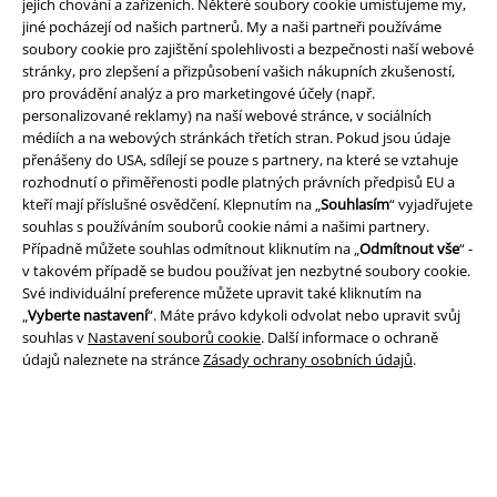
jejich chování a zařízeních. Některé soubory cookie umísťujeme my,
jiné pocházejí od našich partnerů. My a naši partneři používáme
EMP Italia
soubory cookie pro zajištění spolehlivosti a bezpečnosti naší webové
stránky, pro zlepšení a přizpůsobení vašich nákupních zkušeností,
EMP Polska
pro provádění analýz a pro marketingové účely (např.
EMP Česká Republika
personalizované reklamy) na naší webové stránce, v sociálních
médiích a na webových stránkách třetích stran. Pokud jsou údaje
EMP Norge
přenášeny do USA, sdílejí se pouze s partnery, na které se vztahuje
rozhodnutí o přiměřenosti podle platných právních předpisů EU a
EMP Schweiz
kteří mají příslušné osvědčení. Klepnutím na „
Souhlasím
“ vyjadřujete
souhlas s používáním souborů cookie námi a našimi partnery.
EMP Suomi
Případně můžete souhlas odmítnout kliknutím na „
Odmítnout vše
“ -
EMP Ireland
v takovém případě se budou používat jen nezbytné soubory cookie.
Své individuální preference můžete upravit také kliknutím na
EMP United Kingdom
„
Vyberte nastavení
“. Máte právo kdykoli odvolat nebo upravit svůj
souhlas v
Nastavení souborů cookie
. Další informace o ochraně
EMP Sverige
údajů naleznete na stránce
Zásady ochrany osobních údajů
.
EMP Danmark
Large Nederland
EMP Österreich