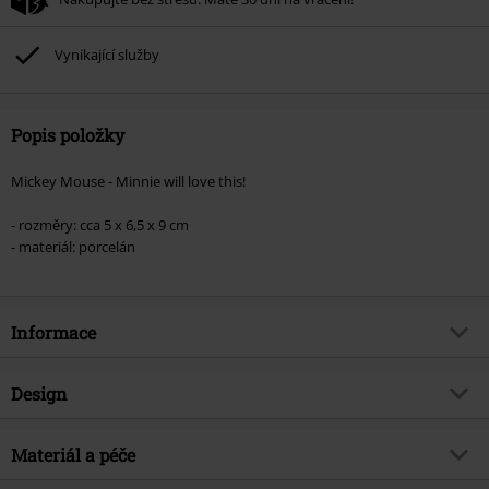
Vynikající služby
Popis položky
Mickey Mouse - Minnie will love this!
- rozměry: cca 5 x 6,5 x 9 cm
- materiál: porcelán
Informace
Zboží č.
588248
Design
Název
Minnie will love this! Mickey with
Gift
Typ výrobku
Sběratelská figurka
Materiál a péče
Téma produktů
Fan merch, TV seriál, Disney, Film,
Barva
vícebarevný