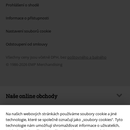
Prohlášení o shodě
Informace o přístupnosti
Nastavení souborů cookie
Odstoupení od smlouvy
Všechny ceny jsou včetně DPH, bez
poštovného a balného
© 1986-2026 EMP Merchandising
Naše online obchody
EMP International
Na našich webových stránkách používáme soubory cookie a jiné
EMP France
technologie, které se společně označují jako „soubory cookies“. Tyto
technologie nám umožňují shromažďovat informace o uživatelích,
EMP Deutschland