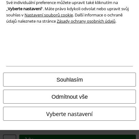
Své individuální preference můžete upravit také kliknutím na
„
Vyberte nastavení
“. Máte právo kdykoli odvolat nebo upravit svůj
Prohlášení o shodě
souhlas v
Nastavení souborů cookie
. Další informace o ochraně
údajů naleznete na stránce
Zásady ochrany osobních údajů
.
Informace o přístupnosti
Nastavení souborů cookie
Odstoupení od smlouvy
Všechny ceny jsou včetně DPH, bez
poštovného a balného
© 1986-2026 EMP Merchandising
Souhlasím
Odmítnout vše
Naše online obchody
Vyberte nastavení
EMP International
EMP France