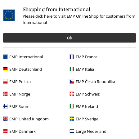
Shopping from International
Please click here to visit EMP Online Shop for customers from
International
Ok
EMP International
EMP France
More categories. More options.
EMP Deutschland
EMP Italia
Filmy & seriály
Šperky
Hodinky
EMP Polska
EMP Česká Republika
Filmy & seriály
Disney
Dárky Disney
EMP Norge
EMP Schweiz
Oblečení & doplňky
Bižuterie a doplňky
Hodinky
EMP Suomi
EMP Ireland
Doplňky
Šperky do uší
Přívěsky na klíče
EMP United Kingdom
EMP Sverige
Filmy & seriály
Filmy & seriály
Filmy
EMP Danmark
Large Nederland