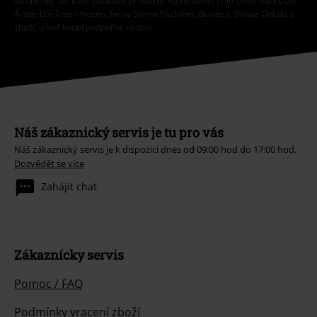
vstupenky, dárkové poukazy, produkty: Rammstein, (Till) Lindemann, Die
Ärzte, Die Toten Hosen, Feine Sahne Fischfilet, Broilers, Böhse Onkelz a
zboží, jehož koupí podpoříte nadaci.
Náš zákaznický servis je tu pro vás
Náš zákaznický servis je k dispozici dnes od 09:00 hod do 17:00 hod.
Dozvědět se více
Zahájit chat
Zákaznícky servis
Pomoc / FAQ
Podmínky vracení zboží