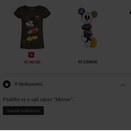
%
Kč 2.529,00
Kč 467,00
0 Hodnocení
Podělte se o váš názor "Minnie".
Napsat hodnocení