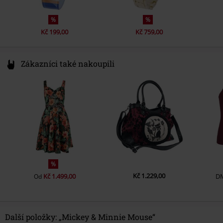
%
%
Kč 199,00
Kč 759,00
Zákazníci také nakoupili
%
Kč 1.229,00
Kč 1.499,00
D
Od
Další položky: „Mickey & Minnie Mouse“