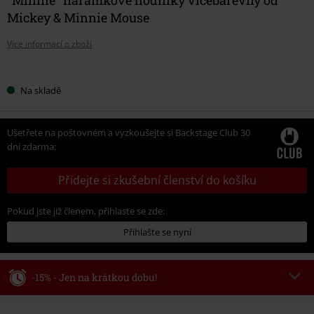
Mickey & Minnie Mouse
Více informací o zboží
Vyberte
Na skladě
si
velikost
Ušetřete na poštovném a vyzkoušejte si Backstage Club 30
dní zdarma:
Přidejte si zkušební členství do košíku
Pokud jste již členem, přihlaste se zde:
Přihlašte se nyní
-15% - Jen na krátkou dobu!
Kód poukazu
WEEKEND
Kopírovat kód