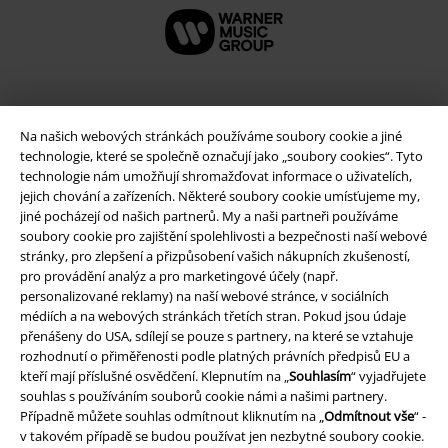
Na našich webových stránkách používáme soubory cookie a jiné
technologie, které se společně označují jako „soubory cookies“. Tyto
technologie nám umožňují shromažďovat informace o uživatelích,
jejich chování a zařízeních. Některé soubory cookie umísťujeme my,
jiné pocházejí od našich partnerů. My a naši partneři používáme
soubory cookie pro zajištění spolehlivosti a bezpečnosti naší webové
stránky, pro zlepšení a přizpůsobení vašich nákupních zkušeností,
Právní informace
pro provádění analýz a pro marketingové účely (např.
personalizované reklamy) na naší webové stránce, v sociálních
Podmínky
médiích a na webových stránkách třetích stran. Pokud jsou údaje
přenášeny do USA, sdílejí se pouze s partnery, na které se vztahuje
Prohlášení
rozhodnutí o přiměřenosti podle platných právních předpisů EU a
kteří mají příslušné osvědčení. Klepnutím na „
Souhlasím
“ vyjadřujete
souhlas s používáním souborů cookie námi a našimi partnery.
Ochrana osobních údajů
Případně můžete souhlas odmítnout kliknutím na „
Odmítnout vše
“ -
v takovém případě se budou používat jen nezbytné soubory cookie.
Likvidace odpadu a ochrana životního prostředí