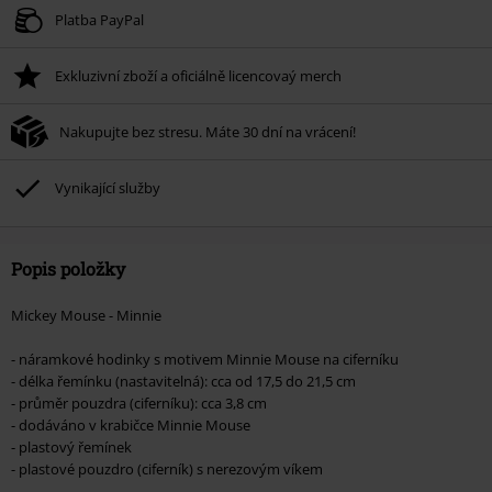
Platné do 8/9/26
Platba PayPal
Minimální hodnota objednávky 1.299 Kč.
Exkluzivní zboží a oficiálně licencovaý merch
Po zadání kódu v košíku, se sleva uplatní automaticky.
Nelze kombinovat s jinými akciovými kódy. Sleva se nevztahuje na: knihy,
Nakupujte bez stresu. Máte 30 dní na vrácení!
média, vstupenky, Rammstein, (Till) Lindemann, Böhse Onkelz, Broilers, Die
Ärzte, Die Toten Hosen, Metality, dárkové poukazy a položky, jejichž koupí
podpoříte nadaci.
Vynikající služby
Popis položky
Mickey Mouse - Minnie
- náramkové hodinky s motivem Minnie Mouse na ciferníku
- délka řemínku (nastavitelná): cca od 17,5 do 21,5 cm
- průměr pouzdra (ciferníku): cca 3,8 cm
- dodáváno v krabičce Minnie Mouse
- plastový řemínek
- plastové pouzdro (ciferník) s nerezovým víkem