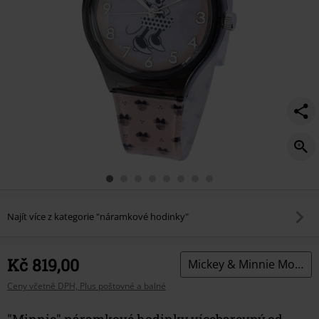
Najít více z kategorie "náramkové hodinky"
Kč 819,00
Mickey & Minnie Mouse
Ceny včetně DPH, Plus poštovné a balné
"Minnie" náramkové hodinky vícebarevný od