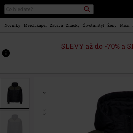
Přejít k
Vyhledávání
Katalog
hlavnímu
vyhledávání
obsahu
Novinky
Merch kapel
Zábava
Značky
Životní styl
Ženy
Muži
SLEVY až do -70% a 
https://www.emp-
shop.cz/p/motor-
state/574059.html