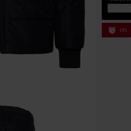
-15% 
Kód pou
Platné do 8/9/
Minimální hod
Po zadání kódu
Nelze kombinov
Rammstein, (Ti
dárkové poukaz