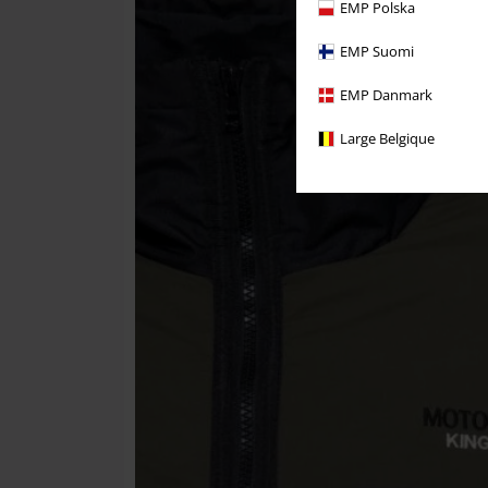
EMP Polska
EMP Suomi
EMP Danmark
Large Belgique