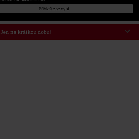
Přihlašte se nyní
- Jen na krátkou dobu!
kazu
WEEKEND
Kopírovat kód
26
nota objednávky 1.299 Kč.
 v košíku, se sleva uplatní automaticky.
at s jinými akciovými kódy. Sleva se nevztahuje na: knihy, média, vstupenky,
ll) Lindemann, Böhse Onkelz, Broilers, Die Ärzte, Die Toten Hosen, Metality,
y a položky, jejichž koupí podpoříte nadaci.