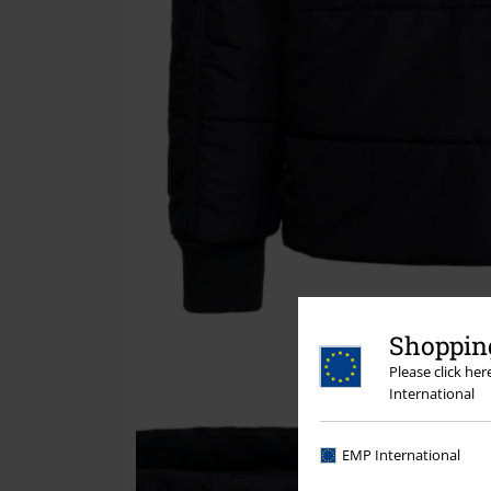
Shopping
Please click he
International
EMP International