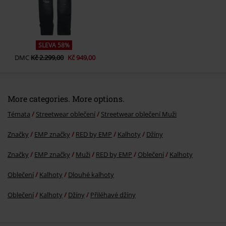
DMC
Kč 2.299,00
Kč 949,00
More categories. More options.
Témata
Streetwear oblečení
Streetwear oblečení Muži
Značky
EMP značky
RED by EMP
Kalhoty
Džíny
Značky
EMP značky
Muži
RED by EMP
Oblečení
Kalhoty
Oblečení
Kalhoty
Dlouhé kalhoty
Oblečení
Kalhoty
Džíny
Přiléhavé džíny
20%
E-Mail Newsletter
Sleva
Získejte 20% slevový poukaz, když se přihlásíte
teď!
Více