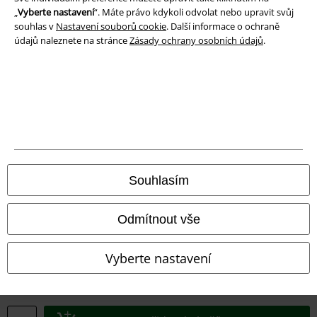
„
Vyberte nastavení
“. Máte právo kdykoli odvolat nebo upravit svůj
souhlas v
Nastavení souborů cookie
. Další informace o ochraně
údajů naleznete na stránce
Zásady ochrany osobních údajů
.
Právní informace
Podmínky
Prohlášení
Souhlasím
Ochrana osobních údajů
Odmítnout vše
Likvidace odpadu a ochrana životního prostředí
Prohlášení o shodě
Vyberte nastavení
Informace o přístupnosti
Nastavení souborů cookie