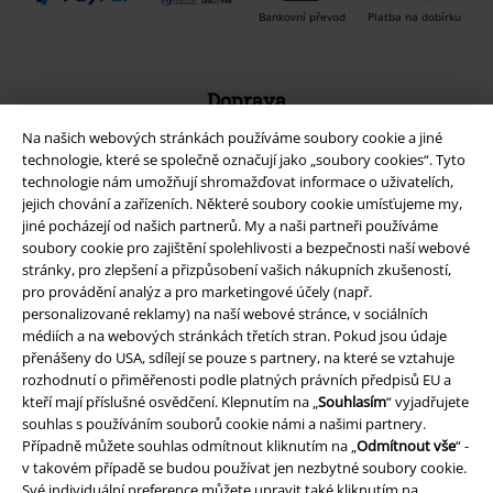
Balíkovna
Balík Do ruky
Na našich webových stránkách používáme soubory cookie a jiné
EMP aplikaci
technologie, které se společně označují jako „soubory cookies“. Tyto
Stáhněte si novou EMP aplikaci zdarma a využijte všechny nové
technologie nám umožňují shromažďovat informace o uživatelích,
funkce a výhody!
jejich chování a zařízeních. Některé soubory cookie umísťujeme my,
jiné pocházejí od našich partnerů. My a naši partneři používáme
soubory cookie pro zajištění spolehlivosti a bezpečnosti naší webové
stránky, pro zlepšení a přizpůsobení vašich nákupních zkušeností,
pro provádění analýz a pro marketingové účely (např.
personalizované reklamy) na naší webové stránce, v sociálních
A Warner Music Group Company
médiích a na webových stránkách třetích stran. Pokud jsou údaje
přenášeny do USA, sdílejí se pouze s partnery, na které se vztahuje
rozhodnutí o přiměřenosti podle platných právních předpisů EU a
kteří mají příslušné osvědčení. Klepnutím na „
Souhlasím
“ vyjadřujete
souhlas s používáním souborů cookie námi a našimi partnery.
Případně můžete souhlas odmítnout kliknutím na „
Odmítnout vše
“ -
v takovém případě se budou používat jen nezbytné soubory cookie.
Své individuální preference můžete upravit také kliknutím na