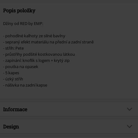
Popis položky
Džíny od RED by EMP:
- pohodlné kalhoty ze silné bavlny
- sepraný efekt materiálu na přední a zadní straně
- střih: Pete
- průstřihy podšité kostkovanou látkou
- zapínání: knoflík s logem + krytý zip
- poutka na opasek
- 5 kapes
- úzký střih
- nášivka na zadní kapse
Informace
Zboží č.
565352
Design
Název
Pete