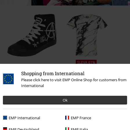
SLEVA 61%
Kč 819,00
DMC
Od
Kč 899,00
DM
Shopping from International
Kč 348,00
Od
Please click here to visit EMP Online Shop for customers from
International
0 Hodnocení
Ok
Podělte se o váš názor "Pete".
EMP International
EMP France
Napsat hodnocení
EMP Deutschland
EMP Italia