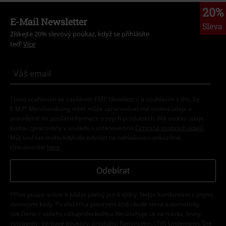
Tímto souhlasím se zasíláním EMP Newslettru a souhlasím s tím, že
E.M.P. Merchandising mbH může zpracovávat mé osobní údaje a
pravidelně mi posílat informace o svých produktech. Mé osobní údaje
budou zpracovány v souladu s ustanoveními
Ochrana osobních údajů
.
Můj souhlas mohu kdykoliv odvolat na odhlašovací odkaz/link.
Unsubscribe
here
.
Odebírat
*Platí pouze online a kód je platný jen 4 týdny. Nelze kombinovat s jinými
slevovými kódy. Po vložení a potvrzení kódu bude sleva automaticky
odečtena z vašeho nákupního košíku. Nevztahuje se na média, knihy,
vstupenky, dárkové poukazy, produkty: Rammstein, (Till) Lindemann, Die
Ärzte, Die Toten Hosen, Feine Sahne Fischfilet, Broilers, Böhse Onkelz a
zboží, jehož koupí podpoříte nadaci.