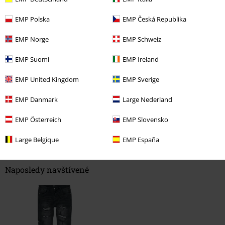
EMP Polska
EMP Česká Republika
EMP Norge
EMP Schweiz
EMP Suomi
EMP Ireland
EMP United Kingdom
EMP Sverige
EMP Danmark
Large Nederland
Naposledy navštívené
EMP Österreich
EMP Slovensko
Large Belgique
EMP España
SLEVA 58%