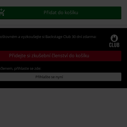
Přidat do košíku
oštovném a vyzkoušejte si Backstage Club 30 dní zdarma:
Přidejte si zkušební členství do košíku
 členem, přihlaste se zde:
Přihlašte se nyní