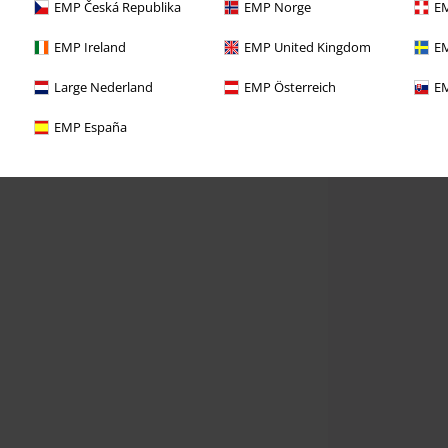
EMP Česká Republika
EMP Norge
EM
EMP Ireland
EMP United Kingdom
EM
Large Nederland
EMP Österreich
EM
EMP España