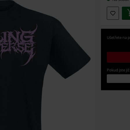
Ušetřete na p
Pokud jste již