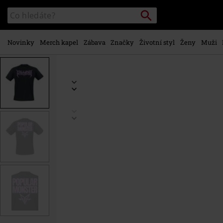
Přejít k
Vyhledávání
Katalog
hlavnímu
vyhledávání
obsahu
Novinky
Merch kapel
Zábava
Značky
Životní styl
Ženy
Muži
https://www.emp-
shop.cz/p/popular-
monster-
text/576709.html