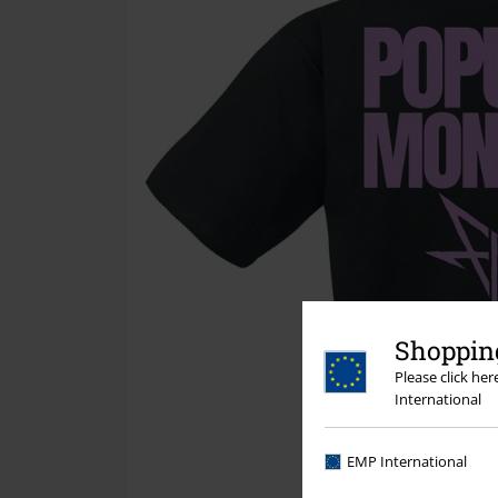
Shopping
Please click he
International
EMP International