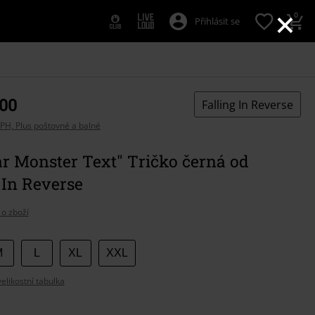
×
0
Přihlásit se
,00
Falling In Reverse
PH, Plus poštovné a balné
r Monster Text" Tričko černá od
 In Reverse
 o zboží
e
M
L
XL
XXL
likostní tabulka
t