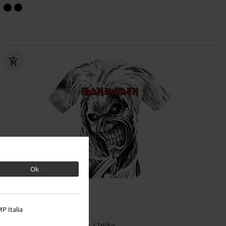
Ok
P Italia
Kč 819,00
Killers All-over
Iron Maiden
Tričko