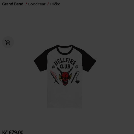
Grand Bend
GoodYear
Tričko
Kč 679,00