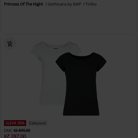
Princess Of The Night
Gothicana by EMP
Tričko
SLEVA 58%
Exkluzivní
DMC
Kč 699,00
Kč 287,00