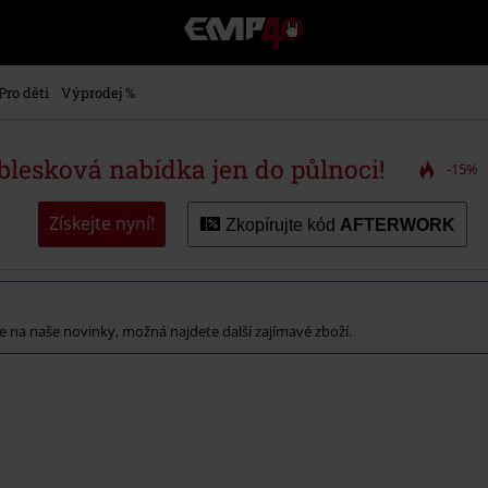
EMP
-
Hudba,
TV
Pro děti
Výprodej %
filmy
&
seriály,
 blesková nabídka jen do půlnoci!
-15%
Merch
pro
hráče,
Získejte nyní!
Zkopírujte kód
AFTERWORK
Alternativní
móda
 se na naše novinky, možná najdete další zajímavé zboží.