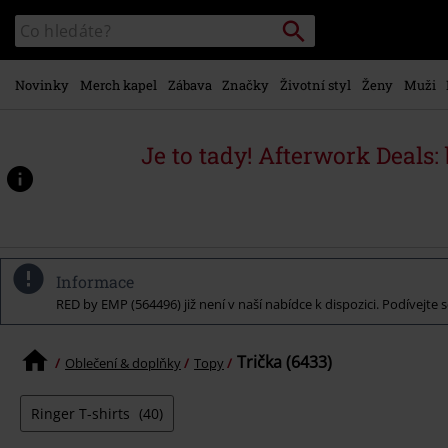
Přejít k
Vyhledávání
Katalog
hlavnímu
vyhledávání
obsahu
Novinky
Merch kapel
Zábava
Značky
Životní styl
Ženy
Muži
Je to tady! Afterwork Deals:
Informace
RED by EMP (564496) již není v naší nabídce k dispozici. Podívejte
Trička (6433)
Oblečení & doplňky
Topy
Ringer T-shirts
(40)