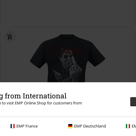
 from International
re to visit EMP Online Shop for customers from
Plus Size
EMP France
EMP Deutschland
EM
Kč 549,00
Od
Middle Finger
Ozzy Osbourne
Tričko