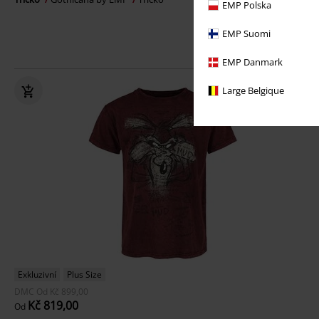
EMP Polska
EMP Suomi
EMP Danmark
Large Belgique
Exkluzivní
Plus Size
DMC
Od
Kč 899,00
Kč 819,00
Od