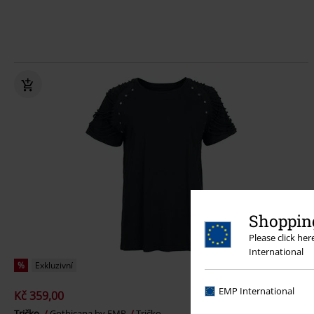
Shopping
Please click he
International
%
Exkluzivní
EMP International
Kč 359,00
Tričko
Gothicana by EMP
Tričko