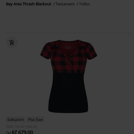
Bay Area Thrash Blackout
Testament
Tričko
Exkluzivní
Plus Size
DMC
Od
Kč 699,00
Kč 679,00
Od