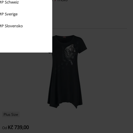
P Schweiz
P Sverige
P Slovensko
Plus Size
Kč 739,00
Od