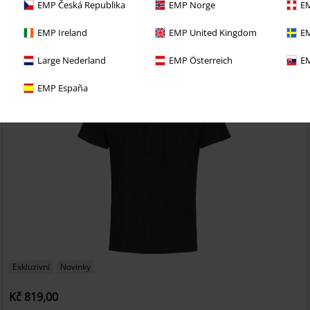
EMP Česká Republika
EMP Norge
EM
EMP Ireland
EMP United Kingdom
EM
Large Nederland
EMP Österreich
EM
EMP España
Exkluzivní
Novinky
Kč 819,00