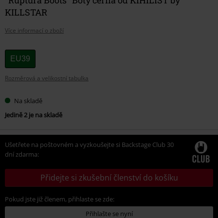
KILLSTAR
Více informací o zboží
Vyberte
EU39
si
Rozměrová a velikostní tabulka
velikost
Na skladě
Jedině 2 je na skladě
Ušetřete na poštovném a vyzkoušejte si Backstage Club 30
dní zdarma:
Přidejte si zkušební členství do košíku
Pokud jste již členem, přihlaste se zde:
Přihlašte se nyní