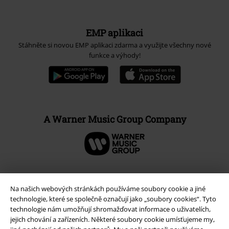
EMP aplikaci
Stáhněte si novou EMP aplikaci zdarma a využijte všechny nové
funkce a výhody!
A Warner Music Group Company
Na našich webových stránkách používáme soubory cookie a jiné
technologie, které se společně označují jako „soubory cookies“. Tyto
technologie nám umožňují shromažďovat informace o uživatelích,
jejich chování a zařízeních. Některé soubory cookie umísťujeme my,