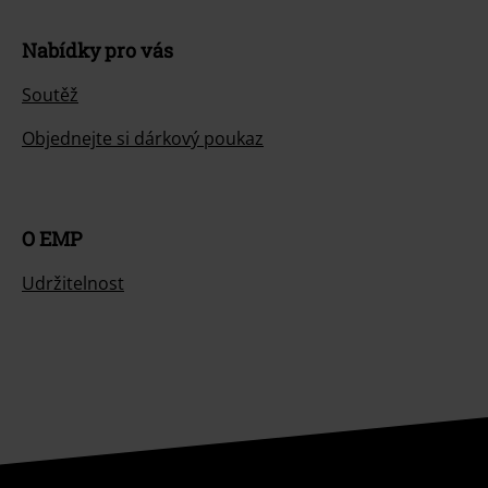
Nabídky pro vás
Soutěž
Objednejte si dárkový poukaz
O EMP
Udržitelnost