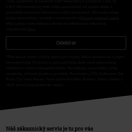
Tímto souhlasím se zasíláním EMP Newslettru a souhlasím s tím, že
E.M.P. Merchandising mbH může zpracovávat mé osobní údaje a
pravidelně mi posílat informace o svých produktech. Mé osobní údaje
budou zpracovány v souladu s ustanoveními
Ochrana osobních údajů
.
Můj souhlas mohu kdykoliv odvolat na odhlašovací odkaz/link.
Unsubscribe
here
.
Odebírat
*Platí pouze online a kód je platný jen 4 týdny. Nelze kombinovat s jinými
slevovými kódy. Po vložení a potvrzení kódu bude sleva automaticky
odečtena z vašeho nákupního košíku. Nevztahuje se na média, knihy,
vstupenky, dárkové poukazy, produkty: Rammstein, (Till) Lindemann, Die
Ärzte, Die Toten Hosen, Feine Sahne Fischfilet, Broilers, Böhse Onkelz a
zboží, jehož koupí podpoříte nadaci.
Náš zákaznický servis je tu pro vás