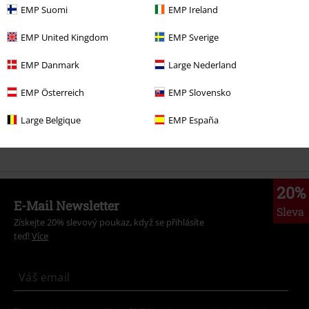
More categories. More options.
EMP Suomi
EMP Ireland
Ženy
Boty
Boty
EMP United Kingdom
EMP Sverige
Ženy
Oblečení
EMP Danmark
Large Nederland
Novinky
Boty
EMP Österreich
EMP Slovensko
Témata
Gotika
Boty
Boty
Large Belgique
EMP España
Témata
Černé oblečení
Černé boty
černé čižmy
20%
E-Mail Newsletter
Sleva
Získejte 20% slevový poukaz, když se přihlásíte
teď!
Více