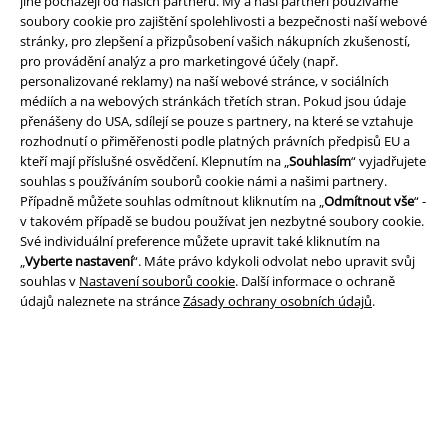
jiné pocházejí od našich partnerů. My a naši partneři používáme
soubory cookie pro zajištění spolehlivosti a bezpečnosti naší webové
stránky, pro zlepšení a přizpůsobení vašich nákupních zkušeností,
pro provádění analýz a pro marketingové účely (např.
Právní informace
personalizované reklamy) na naší webové stránce, v sociálních
médiích a na webových stránkách třetích stran. Pokud jsou údaje
Podmínky
přenášeny do USA, sdílejí se pouze s partnery, na které se vztahuje
rozhodnutí o přiměřenosti podle platných právních předpisů EU a
Prohlášení
kteří mají příslušné osvědčení. Klepnutím na „
Souhlasím
“ vyjadřujete
souhlas s používáním souborů cookie námi a našimi partnery.
Ochrana osobních údajů
Případně můžete souhlas odmítnout kliknutím na „
Odmítnout vše
“ -
v takovém případě se budou používat jen nezbytné soubory cookie.
Své individuální preference můžete upravit také kliknutím na
Likvidace odpadu a ochrana životního prostředí
„
Vyberte nastavení
“. Máte právo kdykoli odvolat nebo upravit svůj
souhlas v
Nastavení souborů cookie
. Další informace o ochraně
Prohlášení o shodě
údajů naleznete na stránce
Zásady ochrany osobních údajů
.
Informace o přístupnosti
Nastavení souborů cookie
Odstoupení od smlouvy