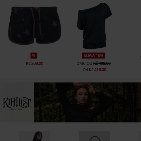
%
SLEVA 16%
Kč 303,00
DMC
Od
Kč 499,00
Kč 416,00
Od