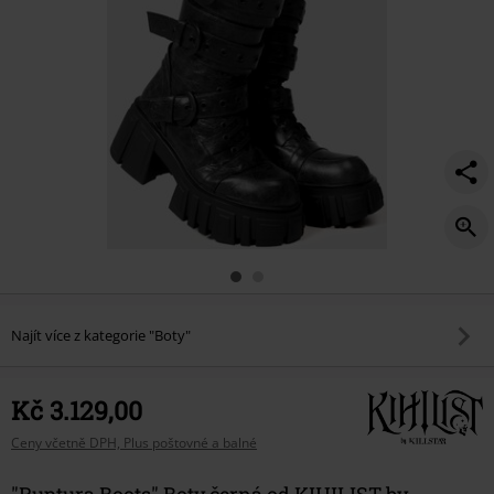
Najít více z kategorie "Boty"
Kč 3.129,00
Ceny včetně DPH, Plus poštovné a balné
"Ruptura Boots" Boty černá od KIHILIST by