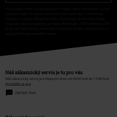
*Platí pouze online a kód je platný jen 4 týdny. Nelze kombinovat s jinými
slevovými kódy. Po vložení a potvrzení kódu bude sleva automaticky
odečtena z vašeho nákupního košíku. Nevztahuje se na média, knihy,
vstupenky, dárkové poukazy, produkty: Rammstein, (Till) Lindemann, Die
Ärzte, Die Toten Hosen, Feine Sahne Fischfilet, Broilers, Böhse Onkelz a
zboží, jehož koupí podpoříte nadaci.
Náš zákaznický servis je tu pro vás
Náš zákaznický servis je k dispozici dnes od 09:00 hod do 17:00 hod.
Dozvědět se více
Zahájit chat