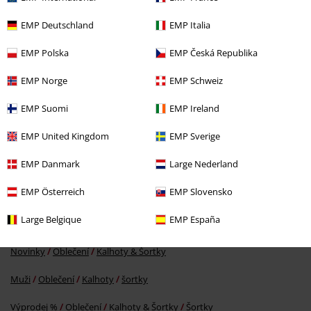
EMP Deutschland
EMP Italia
EMP Polska
EMP Česká Republika
EMP Norge
EMP Schweiz
EMP Suomi
EMP Ireland
%
EMP United Kingdom
EMP Sverige
Kč 1.089,00
Od
EMP Danmark
Large Nederland
EMP Österreich
EMP Slovensko
More categories. More options.
Large Belgique
EMP España
Oblečení & doplňky
Kalhoty
Šortky
Novinky
Oblečení
Kalhoty & Šortky
Muži
Oblečení
Kalhoty
šortky
Výprodej %
Oblečení
Kalhoty & Šortky
Šortky