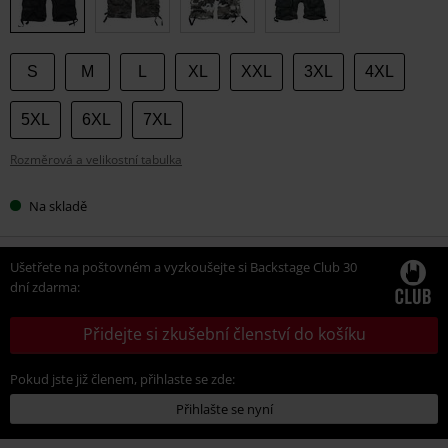
S
M
L
XL
XXL
3XL
4XL
5XL
6XL
7XL
Rozměrová a velikostní tabulka
Na skladě
Ušetřete na poštovném a vyzkoušejte si Backstage Club 30
dní zdarma:
Přidejte si zkušební členství do košíku
Pokud jste již členem, přihlaste se zde:
Přihlašte se nyní