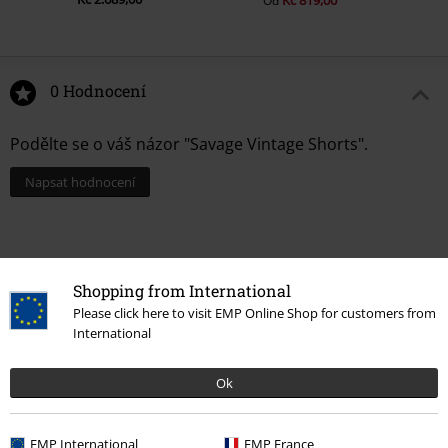
Kč 819,00
Od
0 Hodnocení
Podělte se o váš názor "Savage Vintage Shorts".
Napsat hodnocení
Shopping from International
Please click here to visit EMP Online Shop for customers from
International
Ok
Naposledy navštívené
EMP International
EMP France