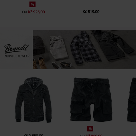
%
Kč 819,00
Kč 926,00
Od
%
Kč 2.689,00