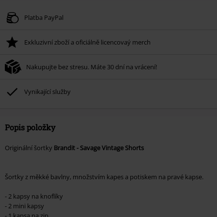
Platba PayPal
Exkluzivní zboží a oficiálně licencovaý merch
Nakupujte bez stresu. Máte 30 dní na vrácení!
Vynikající služby
Popis položky
Originální šortky
Brandit - Savage Vintage Shorts
Šortky z měkké bavlny, množstvím kapes a potiskem na pravé kapse.
- 2 kapsy na knoflíky
- 2 mini kapsy
- 1 kapsa na zip