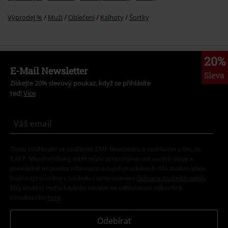
Výprodej %
Muži
Oblečení
Kalhoty
Šortky
20%
E-Mail Newsletter
Sleva
Získejte 20% slevový poukaz, když se přihlásíte
teď!
Více
Tímto souhlasím se zasíláním EMP Newslettru a souhlasím s tím, že
E.M.P. Merchandising mbH může zpracovávat mé osobní údaje a
pravidelně mi posílat informace o svých produktech. Mé osobní údaje
budou zpracovány v souladu s ustanoveními
Ochrana osobních údajů
.
Můj souhlas mohu kdykoliv odvolat na odhlašovací odkaz/link.
Unsubscribe
here
.
Odebírat