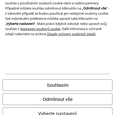
souhlas s používáním souborů cookie námi a našimi partnery.
Případně můžete souhlas odmítnout kliknutím na „
Odmítnout vše
“ -
Ochrana osobních údajů
v takovém případě se budou používat jen nezbytné soubory cookie.
Své individuální preference můžete upravit také kliknutím na
Likvidace odpadu a ochrana životního prostředí
„
Vyberte nastavení
“. Máte právo kdykoli odvolat nebo upravit svůj
souhlas v
Nastavení souborů cookie
. Další informace o ochraně
Prohlášení o shodě
údajů naleznete na stránce
Zásady ochrany osobních údajů
.
Informace o přístupnosti
Nastavení souborů cookie
Odstoupení od smlouvy
Všechny ceny jsou včetně DPH, bez
poštovného a balného
Souhlasím
© 1986-2026 EMP Merchandising
Odmítnout vše
Vyberte nastavení
Naše online obchody