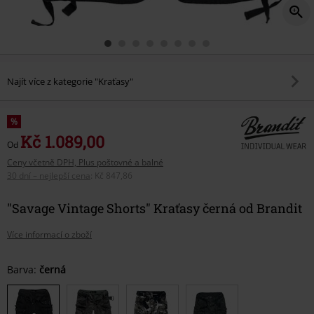
Najít více z kategorie "Kraťasy"
%
Kč 1.089,00
Od
Ceny včetně DPH, Plus poštovné a balné
30 dní – nejlepší cena
:
Kč 847,86
"Savage Vintage Shorts" Kraťasy černá od Brandit
Více informací o zboží
Vyberte
Barva:
černá
si
velikost