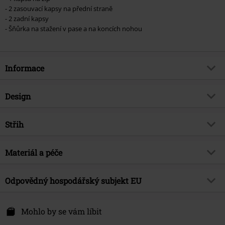
- 2 zasouvací kapsy na přední straně
- 2 zadní kapsy
- Šňůrka na stažení v pase a na koncích nohou
Informace
Zboží č.
185226
Design
Název
Savage Vintage Shorts
Typ výrobku
Kraťasy
Brand
Střih
Brandit
Vzor
běžný
Téma produktů
Basics, Street oblečení
Výška pasu
Medium Rise - střední pas
Detaily
Materiál a péče
Vintage
Datum vydání
4/4/24
Tvar nohy
Široký
Způsob zapínání
Krytý zip
Pohlaví
Muži
Vrchní materiál
100% bavlna
Délka
Odpovědný hospodářský subjekt EU
Krátký
Barva
černá
Upozornění k údržbě
Praní v pračce
Brandit Textil GmbH
Podšívka
65% polyester, 35% bavlna
Spichernstraße 6A
Mohlo by se vám líbit
50672 Köln