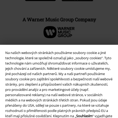
A Warner Music Group Company
Na našich webových stránkách používáme soubory cookie a jiné
technologie, které se společně označují jako „soubory cookies“. Tyto
technologie nám umožňují shromažďovat informace o uživatelích,
jejich chování a zařízeních. Některé soubory cookie umísťujeme my,
jiné pocházejí od našich partnerů. My a naši partneři používáme
soubory cookie pro zajištění spolehlivosti a bezpečnosti naší webové
stránky, pro zlepšení a přizpůsobení vašich nákupních zkušeností,
pro provádění analýz a pro marketingové účely (např.
personalizované reklamy) na naší webové stránce, v sociálních
Právní informace
médiích a na webových stránkách třetích stran. Pokud jsou údaje
Podmínky
přenášeny do USA, sdílejí se pouze s partnery, na které se vztahuje
rozhodnutí o přiměřenosti podle platných právních předpisů EU a
kteří mají příslušné osvědčení. Klepnutím na „
Souhlasím
“ vyjadřujete
Prohlášení