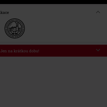
ikace
- Jen na krátkou dobu!
kazu
WEEKEND
Kopírovat kód
26
nota objednávky 1.299 Kč.
 v košíku, se sleva uplatní automaticky.
at s jinými akciovými kódy. Sleva se nevztahuje na: knihy, média, vstupenky,
ll) Lindemann, Böhse Onkelz, Broilers, Die Ärzte, Die Toten Hosen, Metality,
y a položky, jejichž koupí podpoříte nadaci.