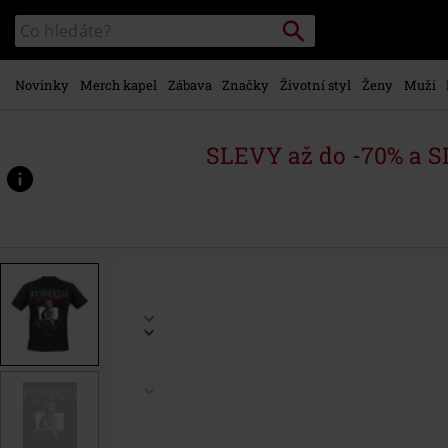
Přejít k
Vyhledávání
Katalog
hlavnímu
vyhledávání
obsahu
Novinky
Merch kapel
Zábava
Značky
Životní styl
Ženy
Muži
SLEVY až do -70% a 
https://www.emp-
shop.cz/p/silver-
screen/575531.html