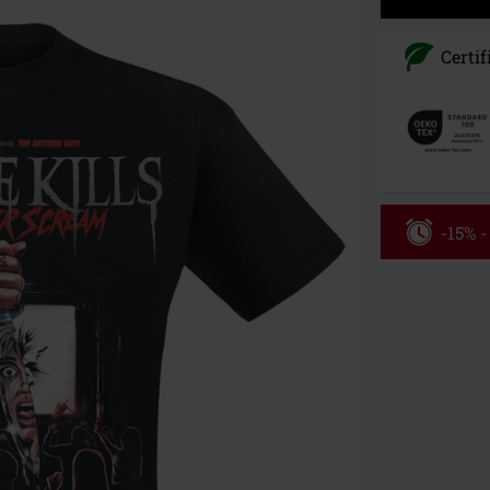
Certif
-15% 
Kód pou
Platné do 8/9/
Minimální hod
Po zadání kódu
Nelze kombinov
Rammstein, (Ti
dárkové poukaz