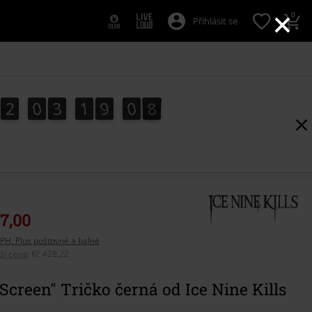
×
0
Přihlásit se
2
0
3
1
9
0
7
2
0
3
1
9
0
6
1
8
6
7
7,00
PH, Plus poštovné a balné
pší cena
:
Kč 428,22
 Screen" Tričko černá od Ice Nine Kills