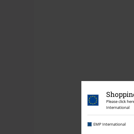
Shopping
Please click he
International
EMP International