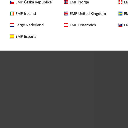
EMP Česká Republika
EMP Norge
EM
EMP Ireland
EMP United Kingdom
EM
Large Nederland
EMP Österreich
EM
EMP España