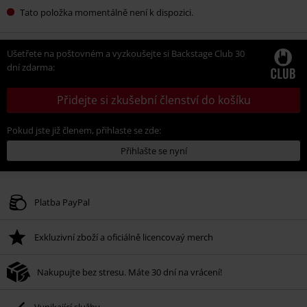
Tato položka momentálně není k dispozici.
Ušetřete na poštovném a vyzkoušejte si Backstage Club 30
dní zdarma:
Přidejte si zkušební členství do košíku
Pokud jste již členem, přihlaste se zde:
Přihlašte se nyní
Platba PayPal
Exkluzivní zboží a oficiálně licencovaý merch
Nakupujte bez stresu. Máte 30 dní na vrácení!