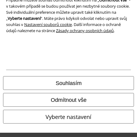
Případně můžete souhlas odmítnout kliknutím na „
Odmítnout vše
“ -
Likvidace odpadu a ochrana životního prostředí
v takovém případě se budou používat jen nezbytné soubory cookie.
Své individuální preference můžete upravit také kliknutím na
Prohlášení o shodě
„
Vyberte nastavení
“. Máte právo kdykoli odvolat nebo upravit svůj
souhlas v
Nastavení souborů cookie
. Další informace o ochraně
údajů naleznete na stránce
Zásady ochrany osobních údajů
.
Informace o přístupnosti
Nastavení souborů cookie
Odstoupení od smlouvy
Všechny ceny jsou včetně DPH, bez
poštovného a balného
© 1986-2026 EMP Merchandising
Souhlasím
Odmítnout vše
Naše online obchody
Vyberte nastavení
EMP International