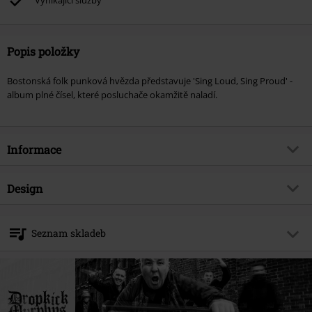
Vynikající služby
Popis položky
Bostonská folk punková hvězda představuje 'Sing Loud, Sing Proud' -
album plné čísel, které posluchače okamžitě naladí.
Informace
Zboží č.
413282
Design
Název
Sing loud, sing proud
Typ výrobku
CD
Hudební žánr
Folk Punk
Seznam skladeb
Média - formát 1-3
CD
Téma produktů
Kapely
CD 1
Kapela
Dropkick Murphys
1.
For Boston
Datum vydání
1/29/01
2.
The legend ofg finn MacCumhail