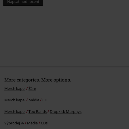
Napsat hodnocení
More categories. More options.
Merch kapel
Žánr
Merch kapel
Média
CD
Merch kapel
Top Bands
Dropkick Murphys
Výprodej %
Média
CDs