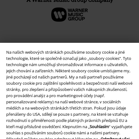
Na našich webových stránkách používáme soubory cookie a jiné
technologie, které se společně označují jako „soubory cookies“. Tyto
technologie nám umožňují shromažďovat informace o uživatelích,
jejich chování a zařízeních. Některé soubory cookie umísťujeme my,
jiné pocházejí od našich partnerů. My a naši partneři používáme
soubory cookie pro zajištění spolehlivosti a bezpečnosti naší webové
Právní informace
stránky, pro zlepšení a přizpůsobení vašich nákupních zkušeností,
pro provádění analýz a pro marketingové účely (např.
Podmínky
personalizované reklamy) na naší webové stránce, v sociálních
médiích a na webových stránkách třetích stran. Pokud jsou údaje
přenášeny do USA, sdílejí se pouze s partnery, na které se vztahuje
Prohlášení
rozhodnutí o přiměřenosti podle platných právních předpisů EU a
kteří mají příslušné osvědčení. Klepnutím na „
Souhlasím
“ vyjadřujete
Ochrana osobních údajů
souhlas s používáním souborů cookie námi a našimi partnery.