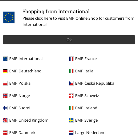
Shopping from International
Please click here to visit EMP Online Shop for customers from
20%
International
E-Mail Newsletter
Sleva
Získejte 20% slevový poukaz, když se přihlásíte
teď!
Více
Ok
EMP International
EMP France
EMP Deutschland
EMP Italia
Tímto souhlasím se zasíláním EMP Newslettru a souhlasím s tím, že
E.M.P. Merchandising mbH může zpracovávat mé osobní údaje a
EMP Polska
EMP Česká Republika
pravidelně mi posílat informace o svých produktech. Mé osobní údaje
budou zpracovány v souladu s ustanoveními
Ochrana osobních údajů
.
EMP Norge
EMP Schweiz
Můj souhlas mohu kdykoliv odvolat na odhlašovací odkaz/link.
Unsubscribe
here
.
EMP Suomi
EMP Ireland
Odebírat
EMP United Kingdom
EMP Sverige
*Platí pouze online a kód je platný jen 4 týdny. Nelze kombinovat s jinými
EMP Danmark
Large Nederland
slevovými kódy. Po vložení a potvrzení kódu bude sleva automaticky