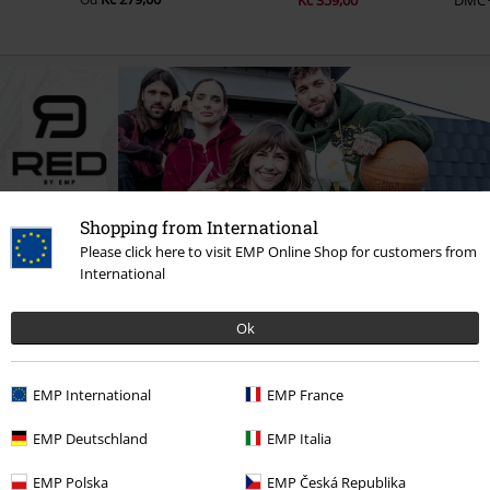
Kč 359,00
DMC
Shopping from International
Please click here to visit EMP Online Shop for customers from
International
Ok
EMP International
EMP France
SLEVA 61%
SLEVA 51%
EMP Deutschland
EMP Italia
DMC
Od
Kč 899,00
DMC
Kč 899,00
Kč 439,00
D
Kč 348,00
Od
EMP Polska
EMP Česká Republika