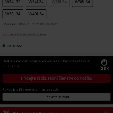
W34L32
W34L34
W35L34
W36L34
W38L34
W40L34
Doporučujeme koupit menší velikost.
Rozměrová a velikostní tabulka
Na skladě
Ušetřete na poštovném a vyzkoušejte si Backstage Club 30
dní zdarma:
Přidejte si zkušební členství do košíku
Pokud jste již členem, přihlaste se zde:
Přihlašte se nyní