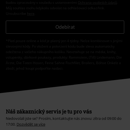
budou zpracovány v souladu s ustanoveními
Ochrana osobních údajů
.
Můj souhlas mohu kdykoliv odvolat na odhlašovací odkaz/link.
Unsubscribe
here
.
Odebírat
*Platí pouze online a kód je platný jen 4 týdny. Nelze kombinovat s jinými
slevovými kódy. Po vložení a potvrzení kódu bude sleva automaticky
odečtena z vašeho nákupního košíku. Nevztahuje se na média, knihy,
vstupenky, dárkové poukazy, produkty: Rammstein, (Till) Lindemann, Die
Ärzte, Die Toten Hosen, Feine Sahne Fischfilet, Broilers, Böhse Onkelz a
zboží, jehož koupí podpoříte nadaci.
Náš zákaznický servis je tu pro vás
Nedovolali jste se? Prosím, kontaktujte nás znovu: zítra od 09:00 do
17:00.
Dozvědět se více