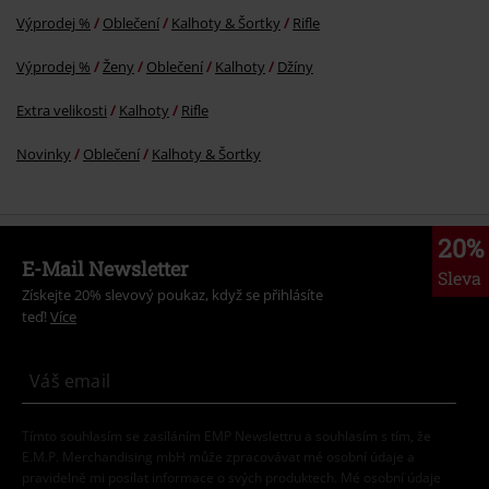
Výprodej %
Oblečení
Kalhoty & Šortky
Rifle
Výprodej %
Ženy
Oblečení
Kalhoty
Džíny
Extra velikosti
Kalhoty
Rifle
Novinky
Oblečení
Kalhoty & Šortky
20%
E-Mail Newsletter
Sleva
Získejte 20% slevový poukaz, když se přihlásíte
teď!
Více
Tímto souhlasím se zasíláním EMP Newslettru a souhlasím s tím, že
E.M.P. Merchandising mbH může zpracovávat mé osobní údaje a
pravidelně mi posílat informace o svých produktech. Mé osobní údaje