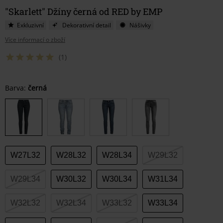
"Skarlett" Džíny černá od RED by EMP
Exkluzivní
Dekorativní detail
Nášivky
Více informací o zboží
(1)
Vyberte
Barva:
černá
si
velikost
W27L32
W28L32
W28L34
W29L32
W29L34
W30L32
W30L34
W31L34
W32L32
W32L34
W33L32
W33L34