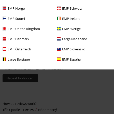
EMP Norge
EMP Schweiz
1 Hodnocení
EMP Suomi
EMP Ireland
5
EMP United Kingdom
EMP Sverige
1
0
EMP Danmark
Large Nederland
0
EMP Österreich
EMP Slovensko
0
0
Large Belgique
EMP España
Podělte se o váš názor "Skarlett".
Napsat hodnocení
How do reviews work?
Třídit podle
Datum
Nápomocný