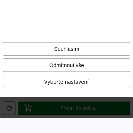
Právní informace
Podmínky
Prohlášení
Ochrana osobních údajů
Souhlasím
Likvidace odpadu a ochrana životního prostředí
Odmítnout vše
Prohlášení o shodě
Vyberte nastavení
Informace o přístupnosti
Nastavení souborů cookie
Přidat do košíku
Odstoupení od smlouvy
Všechny ceny jsou včetně DPH, bez
poštovného a balného
© 1986-2026 EMP Merchandising