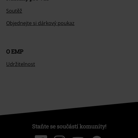
Soutěž
Objednejte si dárkový poukaz
O EMP
Udržitelnost
Staňte se součástí komunity!