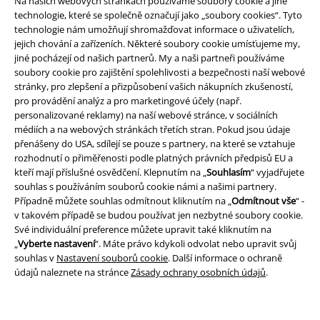
Na našich webových stránkách používáme soubory cookie a jiné
EMP aplikaci
technologie, které se společně označují jako „soubory cookies“. Tyto
Stáhněte si novou EMP aplikaci zdarma a využijte všechny nové
technologie nám umožňují shromažďovat informace o uživatelích,
funkce a výhody!
jejich chování a zařízeních. Některé soubory cookie umísťujeme my,
jiné pocházejí od našich partnerů. My a naši partneři používáme
soubory cookie pro zajištění spolehlivosti a bezpečnosti naší webové
stránky, pro zlepšení a přizpůsobení vašich nákupních zkušeností,
pro provádění analýz a pro marketingové účely (např.
personalizované reklamy) na naší webové stránce, v sociálních
A Warner Music Group Company
médiích a na webových stránkách třetích stran. Pokud jsou údaje
přenášeny do USA, sdílejí se pouze s partnery, na které se vztahuje
rozhodnutí o přiměřenosti podle platných právních předpisů EU a
kteří mají příslušné osvědčení. Klepnutím na „
Souhlasím
“ vyjadřujete
souhlas s používáním souborů cookie námi a našimi partnery.
Případně můžete souhlas odmítnout kliknutím na „
Odmítnout vše
“ -
v takovém případě se budou používat jen nezbytné soubory cookie.
Své individuální preference můžete upravit také kliknutím na
„
Vyberte nastavení
“. Máte právo kdykoli odvolat nebo upravit svůj
souhlas v
Nastavení souborů cookie
. Další informace o ochraně
údajů naleznete na stránce
Zásady ochrany osobních údajů
.