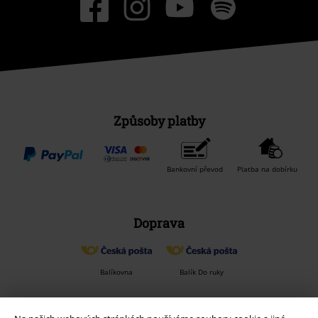
Způsoby platby
Bankovní převod
Platba na dobírku
Doprava
Balíkovna
Balík Do ruky