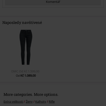
Komentář
Naposledy navštívené
Odeslat komentář
DMC
Od
Kč 1.599,00
Kč 1.089,00
Od
More categories. More options.
Extra velikosti
Ženy
Kalhoty
Rifle