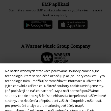
EMP aplikaci
Stáhněte si novou EMP aplikaci zdarma a využijte všechny nové
funkce a výhody!
A Warner Music Group Company
Na našich webových stránkách používáme soubory cookie a jiné
technologie, které se společně označují jako „soubory cookies“. Tyto
technologie nám umožňují shromažďovat informace o uživatelích,
jejich chování a zařízeních. Některé soubory cookie umísťujeme my,
jiné pocházejí od našich partnerů. My a naši partneři používáme
soubory cookie pro zajištění spolehlivosti a bezpečnosti naší webové
stránky, pro zlepšení a přizpůsobení vašich nákupních zkušeností,
pro provádění analýz a pro marketingové účely (např.
personalizované reklamy) na naší webové stránce, v sociálních