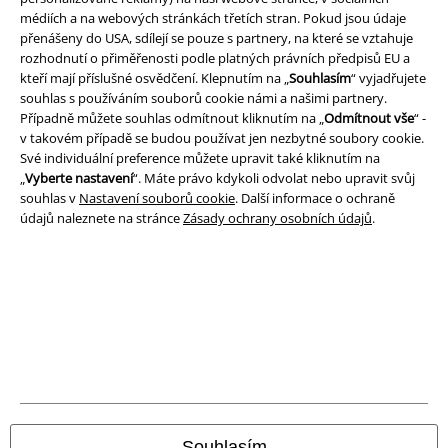
médiích a na webových stránkách třetích stran. Pokud jsou údaje
Právní informace
přenášeny do USA, sdílejí se pouze s partnery, na které se vztahuje
rozhodnutí o přiměřenosti podle platných právních předpisů EU a
Podmínky
kteří mají příslušné osvědčení. Klepnutím na „
Souhlasím
“ vyjadřujete
souhlas s používáním souborů cookie námi a našimi partnery.
Prohlášení
Případně můžete souhlas odmítnout kliknutím na „
Odmítnout vše
“ -
v takovém případě se budou používat jen nezbytné soubory cookie.
Ochrana osobních údajů
Své individuální preference můžete upravit také kliknutím na
„
Vyberte nastavení
“. Máte právo kdykoli odvolat nebo upravit svůj
Likvidace odpadu a ochrana životního prostředí
souhlas v
Nastavení souborů cookie
. Další informace o ochraně
údajů naleznete na stránce
Zásady ochrany osobních údajů
.
Prohlášení o shodě
Informace o přístupnosti
Nastavení souborů cookie
Odstoupení od smlouvy
Všechny ceny jsou včetně DPH, bez
poštovného a balného
Souhlasím
© 1986-2026 EMP Merchandising