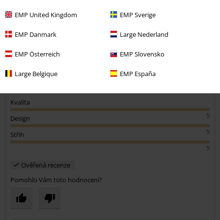
Výška postavy v metrech: 1,68
Zakoupena velikost: 27
EMP United Kingdom
EMP Sverige
Odeslat komentář
Jana
EMP Danmark
Large Nederland
Příjemný materiál,pěkný střih,super kousek na fesťáky....
EMP Österreich
EMP Slovensko
Large Belgique
EMP España
Kvalita
5
Design
5
Střih
5
Ověřená recenze
Pomohlo Vám toto hodnocení?