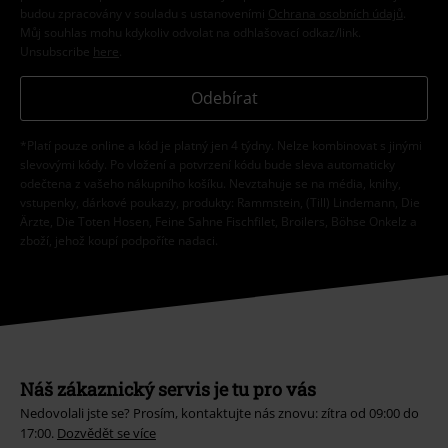
budou zpracovány v souladu s ustanoveními
Ochrana osobních údajů
.
Můj souhlas mohu kdykoliv odvolat na odhlašovací odkaz/link.
Unsubscribe
here
.
Odebírat
*Platí pouze online a kód je platný jen 4 týdny. Nelze kombinovat s jinými
slevovými kódy. Po vložení a potvrzení kódu bude sleva automaticky
odečtena z vašeho nákupního košíku. Nevztahuje se na média, knihy,
vstupenky, dárkové poukazy, produkty: Rammstein, (Till) Lindemann, Die
Ärzte, Die Toten Hosen, Feine Sahne Fischfilet, Broilers, Böhse Onkelz a
zboží, jehož koupí podpoříte nadaci.
Náš zákaznický servis je tu pro vás
Nedovolali jste se? Prosím, kontaktujte nás znovu: zítra od 09:00 do
17:00.
Dozvědět se více