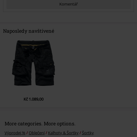
Komentář
Naposledy navštívené
Odeslat komentář
Kč 1.089,00
More categories. More options.
Výprodej %
Oblečení
Kalhoty & Šortky
Šortky