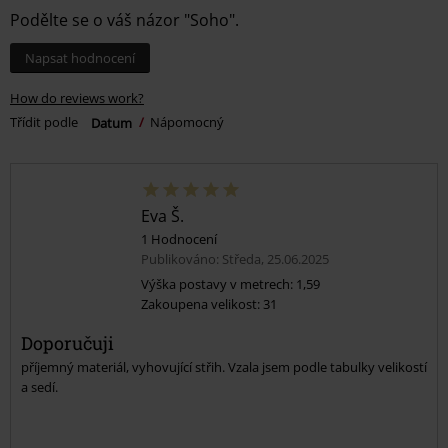
Podělte se o váš názor "Soho".
Napsat hodnocení
How do reviews work?
Třídit podle
Datum
Nápomocný
Eva Š.
1 Hodnocení
Publikováno: Středa, 25.06.2025
Výška postavy v metrech: 1,59
Zakoupena velikost: 31
Doporučuji
příjemný materiál, vyhovující střih. Vzala jsem podle tabulky velikostí
a sedí.