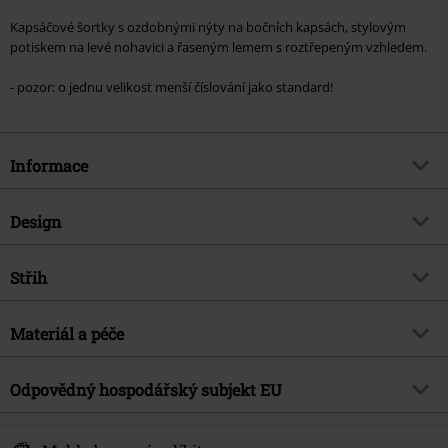
Kapsáčové šortky s ozdobnými nýty na bočních kapsách, stylovým
potiskem na levé nohavici a řaseným lemem s roztřepeným vzhledem.
- pozor: o jednu velikost menší číslování jako standard!
Informace
Zboží č.
197477
Design
Název
Soho
Typ výrobku
Kraťasy
Brand
Střih
Brandit
Vzor
běžný
Téma produktů
Basics
Forma střihu - kalhot
Straight
Detaily
Materiál a péče
Vintage
Datum vydání
3/25/24
Tvar nohy
Rovný
Způsob zapínání
Stahovací tunel
Pohlaví
Ženy
Vrchní materiál
65% polyester, 35% bavlna
Délka
Odpovědný hospodářský subjekt EU
Krátký
Barva
černá
Upozornění k údržbě
Praní v pračce
Brandit Textil GmbH
Ostatní materiál
Podšívka kapes: 100% bavlna
Spichernstraße 6A