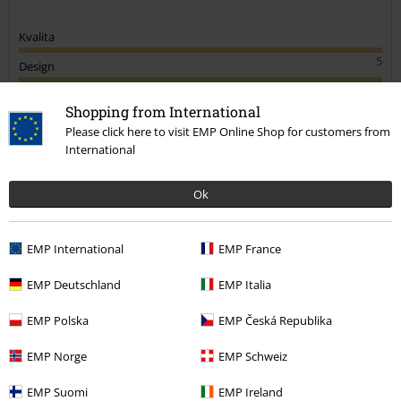
Kvalita
5
Design
5
Střih
Shopping from International
5
Please click here to visit EMP Online Shop for customers from
International
Ověřená recenze
Pomohlo Vám toto hodnocení?
Ok
EMP International
EMP France
Komentář
EMP Deutschland
EMP Italia
EMP Polska
EMP Česká Republika
Jana K.
EMP Norge
EMP Schweiz
11 Hodnocení
Publikováno: Čtvrtek, 22.04.2021
EMP Suomi
EMP Ireland