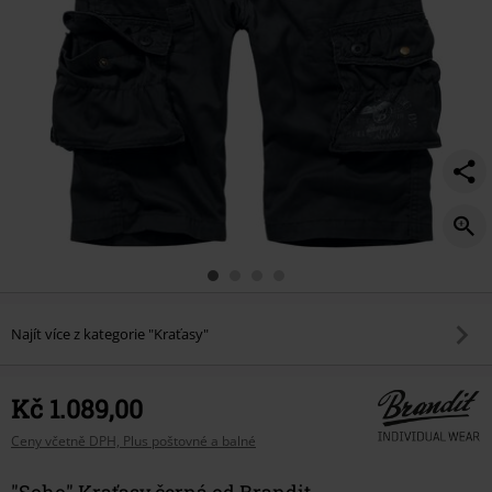
Najít více z kategorie "Kraťasy"
Kč 1.089,00
Ceny včetně DPH, Plus poštovné a balné
"Soho" Kraťasy černá od Brandit