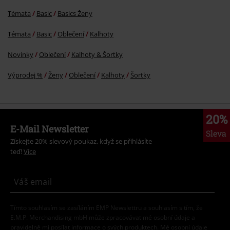
Témata
Basic
Basics Ženy
Témata
Basic
Oblečení
Kalhoty
Novinky
Oblečení
Kalhoty & Šortky
Výprodej %
Ženy
Oblečení
Kalhoty
Šortky
20%
E-Mail Newsletter
Sleva
Získejte 20% slevový poukaz, když se přihlásíte
teď!
Více
Tímto souhlasím se zasíláním EMP Newslettru a souhlasím s tím, že
E.M.P. Merchandising mbH může zpracovávat mé osobní údaje a
pravidelně mi posílat informace o svých produktech. Mé osobní údaje