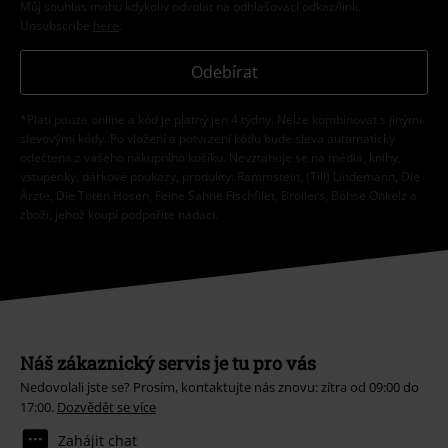
Můj souhlas mohu kdykoliv odvolat na odhlašovací odkaz/link.
Unsubscribe
here
.
Odebírat
*Platí pouze online a kód je platný jen 4 týdny. Nelze kombinovat s jinými
slevovými kódy. Po vložení a potvrzení kódu bude sleva automaticky
odečtena z vašeho nákupního košíku. Nevztahuje se na média, knihy,
vstupenky, dárkové poukazy, produkty: Rammstein, (Till) Lindemann, Die
Ärzte, Die Toten Hosen, Feine Sahne Fischfilet, Broilers, Böhse Onkelz a
zboží, jehož koupí podpoříte nadaci.
Náš zákaznický servis je tu pro vás
Nedovolali jste se? Prosím, kontaktujte nás znovu: zítra od 09:00 do
17:00.
Dozvědět se více
Zahájit chat