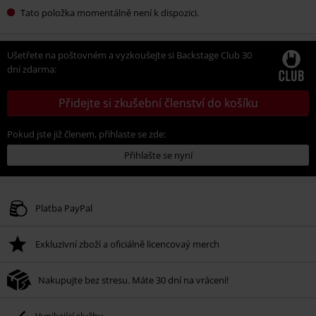
Tato položka momentálně není k dispozici.
Ušetřete na poštovném a vyzkoušejte si Backstage Club 30
dní zdarma:
Přidejte si zkušební členství do košíku
Pokud jste již členem, přihlaste se zde:
Přihlašte se nyní
Platba PayPal
Exkluzivní zboží a oficiálně licencovaý merch
Nakupujte bez stresu. Máte 30 dní na vrácení!