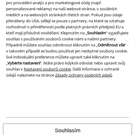
Právní informace
pro provádění analýz a pro marketingové účely (např.
personalizované reklamy) na naší webové stránce, v sociálních
Podmínky
médiích a na webových stránkách třetích stran. Pokud jsou údaje
přenášeny do USA, sdílejí se pouze s partnery, na které se vztahuje
Prohlášení
rozhodnutí o přiměřenosti podle platných právních předpisů EU a
kteří mají příslušné osvědčení. Klepnutím na „
Souhlasím
“ vyjadřujete
Ochrana osobních údajů
souhlas s používáním souborů cookie námi a našimi partnery.
Případně můžete souhlas odmítnout kliknutím na „
Odmítnout vše
“ -
v takovém případě se budou používat jen nezbytné soubory cookie.
Likvidace odpadu a ochrana životního prostředí
Své individuální preference můžete upravit také kliknutím na
„
Vyberte nastavení
“. Máte právo kdykoli odvolat nebo upravit svůj
Prohlášení o shodě
souhlas v
Nastavení souborů cookie
. Další informace o ochraně
údajů naleznete na stránce
Zásady ochrany osobních údajů
.
Informace o přístupnosti
Nastavení souborů cookie
Odstoupení od smlouvy
Všechny ceny jsou včetně DPH, bez
poštovného a balného
© 1986-2026 EMP Merchandising
Souhlasím