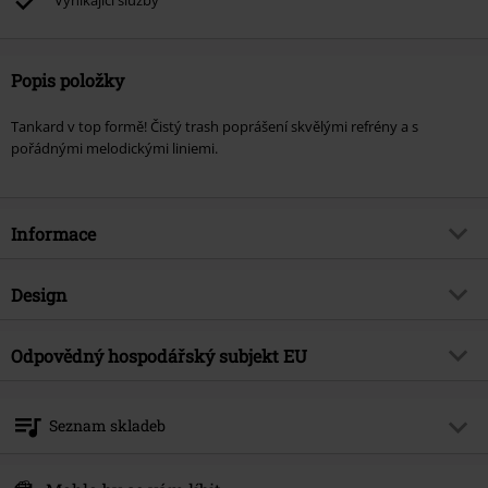
Vynikající služby
Popis položky
Tankard v top formě! Čistý trash poprášení skvělými refrény a s
pořádnými melodickými liniemi.
Informace
Zboží č.
428650
Design
Název
The beauty and the beer
Typ výrobku
CD
Hudební žánr
Odpovědný hospodářský subjekt EU
Thrash metal
Média - formát 1-3
CD
Téma produktů
Kapely
Believe Digital GmbH
Van-der-Smissen-Str. 3
Kapela
Tankard
Seznam skladeb
22767 Hamburg
Datum vydání
5/26/06
Germany
CD 1
legal.de@believe.com