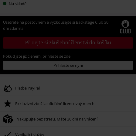
Na skladě
Ušetřete na poštovném a vyzkoušejte si Backstage Club 30
dní zdarma:
Přidejte si zkušební členství do košíku
Pokud jste již členem, přihlaste se zde:
Přihlašte se nyní
Platba PayPal
Exkluzivní zboží a oficiálně licencovaý merch
Nakupujte bez stresu. Máte 30 dní na vrácení!
Vynikající služby