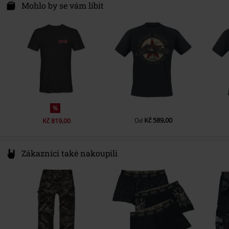
Pohlaví
Muži
Mohlo by se vám líbit
Výstřih
Kulatý výstřih
Upozornění k údržbě
Praní v pračce
Barva
černá
%
Kč 589,00
Kč 819,00
Od
Zákazníci také nakoupili