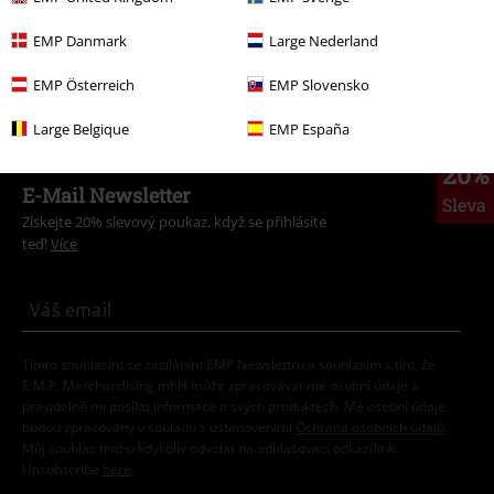
Oblečení
Trička a topy
Trička
EMP Danmark
Large Nederland
Témata
Biker
Oblečení
Trička
EMP Österreich
EMP Slovensko
Large Belgique
EMP España
20%
E-Mail Newsletter
Sleva
Získejte 20% slevový poukaz, když se přihlásíte
teď!
Více
Tímto souhlasím se zasíláním EMP Newslettru a souhlasím s tím, že
E.M.P. Merchandising mbH může zpracovávat mé osobní údaje a
pravidelně mi posílat informace o svých produktech. Mé osobní údaje
budou zpracovány v souladu s ustanoveními
Ochrana osobních údajů
.
Můj souhlas mohu kdykoliv odvolat na odhlašovací odkaz/link.
Unsubscribe
here
.