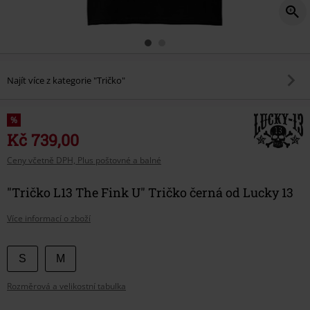
Najít více z kategorie "Tričko"
%
Kč 739,00
Ceny včetně DPH, Plus poštovné a balné
"Tričko L13 The Fink U" Tričko černá od Lucky 13
Více informací o zboží
Vyberte
S
M
si
Rozměrová a velikostní tabulka
velikost