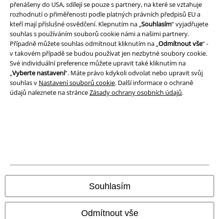
přenášeny do USA, sdílejí se pouze s partnery, na které se vztahuje
rozhodnutí o přiměřenosti podle platných právních předpisů EU a
Prohlášení
kteří mají příslušné osvědčení. Klepnutím na „
Souhlasím
“ vyjadřujete
souhlas s používáním souborů cookie námi a našimi partnery.
Ochrana osobních údajů
Případně můžete souhlas odmítnout kliknutím na „
Odmítnout vše
“ -
v takovém případě se budou používat jen nezbytné soubory cookie.
Likvidace odpadu a ochrana životního prostředí
Své individuální preference můžete upravit také kliknutím na
„
Vyberte nastavení
“. Máte právo kdykoli odvolat nebo upravit svůj
souhlas v
Nastavení souborů cookie
. Další informace o ochraně
Prohlášení o shodě
údajů naleznete na stránce
Zásady ochrany osobních údajů
.
Informace o přístupnosti
Nastavení souborů cookie
Odstoupení od smlouvy
Všechny ceny jsou včetně DPH, bez
poštovného a balného
© 1986-2026 EMP Merchandising
Souhlasím
Odmítnout vše