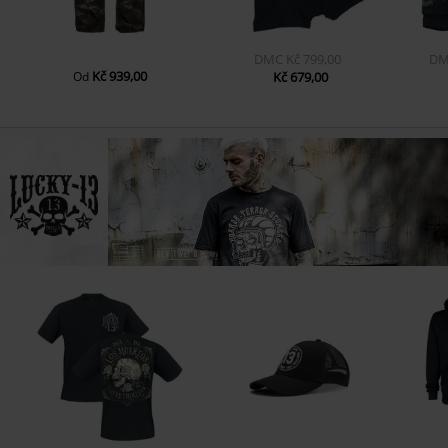
DMC
Kč 799,00
DM
Kč 939,00
Od
Kč 679,00