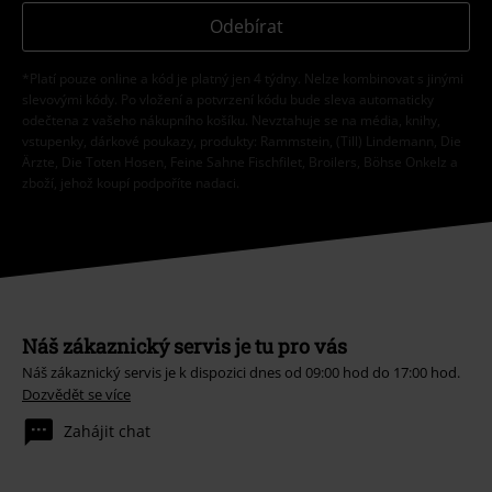
Odebírat
*Platí pouze online a kód je platný jen 4 týdny. Nelze kombinovat s jinými
slevovými kódy. Po vložení a potvrzení kódu bude sleva automaticky
odečtena z vašeho nákupního košíku. Nevztahuje se na média, knihy,
vstupenky, dárkové poukazy, produkty: Rammstein, (Till) Lindemann, Die
Ärzte, Die Toten Hosen, Feine Sahne Fischfilet, Broilers, Böhse Onkelz a
zboží, jehož koupí podpoříte nadaci.
Náš zákaznický servis je tu pro vás
Náš zákaznický servis je k dispozici dnes od 09:00 hod do 17:00 hod.
Dozvědět se více
Zahájit chat