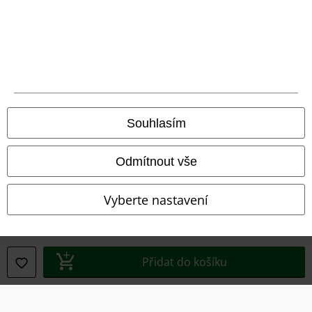
Právní informace
Souhlasím
Podmínky
Prohlášení
Odmítnout vše
Ochrana osobních údajů
Vyberte nastavení
Likvidace odpadu a ochrana životního prostředí
Prohlášení o shodě
Přidat do košíku
Informace o přístupnosti