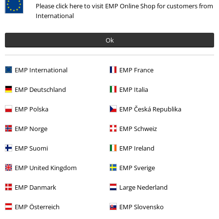
Please click here to visit EMP Online Shop for customers from
International
Ok
EMP International
EMP France
EMP Deutschland
EMP Italia
Naposledy navštívené
EMP Polska
EMP Česká Republika
EMP Norge
EMP Schweiz
EMP Suomi
EMP Ireland
EMP United Kingdom
EMP Sverige
EMP Danmark
Large Nederland
%
EMP Österreich
EMP Slovensko
Kč 659,00