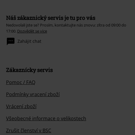
Náš zákaznický servis je tu pro vás
Nedovolali jste se? Prosím, kontaktujte nás znovu: zítra od 09:00 do
17:00.
Dozvědět se více
Zahájit chat
Zákaznícky servis
Pomoc / FAQ
Podmínky vracení zboží
Vrácení zboží
Všeobecné informace o velikostech
Zrušit členství v BSC