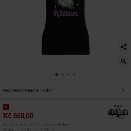
Najít více z kategorie "Tričko"
%
Kč 659,00
Ceny včetně DPH, Plus poštovné a balné
30 dní – nejlepší cena
:
Kč 542,10