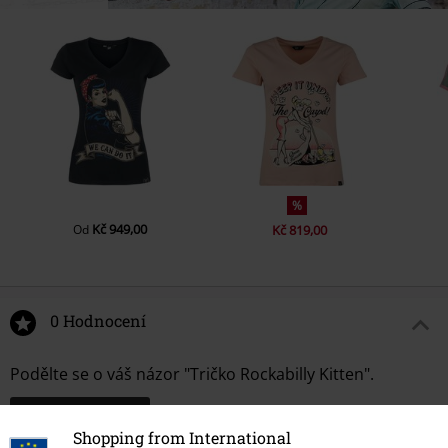
%
Kč 949,00
Od
Kč 819,00
0 Hodnocení
Podělte se o váš názor "Tričko Rockabilly Kitten".
Napsat hodnocení
Shopping from International