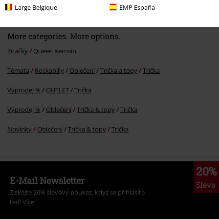
Large Belgique
EMP España
More categories. More options.
Značky
Queen Kerosin
Témata
Rockabilly
Oblečení
Trička a topy
Trička
Výprodej %
OUTLET
Trička
Výprodej %
Oblečení
Trička & topy
Trička
Novinky
Oblečení
Trička & topy
Trička
20%
E-Mail Newsletter
Sleva
Získejte 20% slevový poukaz, když se přihlásíte
teď!
Více