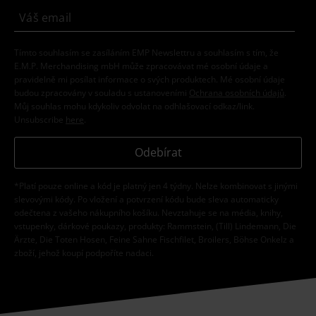
Tímto souhlasím se zasíláním EMP Newslettru a souhlasím s tím, že
E.M.P. Merchandising mbH může zpracovávat mé osobní údaje a
pravidelně mi posílat informace o svých produktech. Mé osobní údaje
budou zpracovány v souladu s ustanoveními
Ochrana osobních údajů
.
Můj souhlas mohu kdykoliv odvolat na odhlašovací odkaz/link.
Unsubscribe
here
.
Odebírat
*Platí pouze online a kód je platný jen 4 týdny. Nelze kombinovat s jinými
slevovými kódy. Po vložení a potvrzení kódu bude sleva automaticky
odečtena z vašeho nákupního košíku. Nevztahuje se na média, knihy,
vstupenky, dárkové poukazy, produkty: Rammstein, (Till) Lindemann, Die
Ärzte, Die Toten Hosen, Feine Sahne Fischfilet, Broilers, Böhse Onkelz a
zboží, jehož koupí podpoříte nadaci.