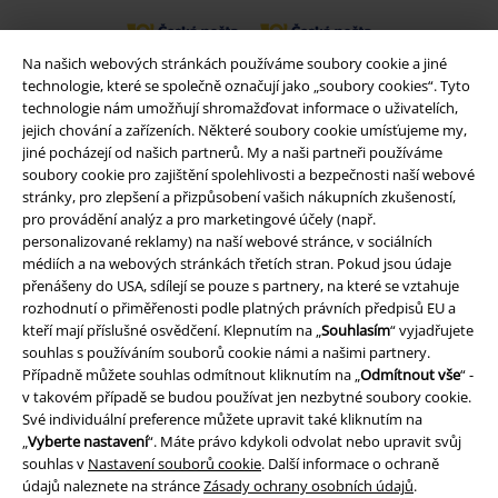
Na našich webových stránkách používáme soubory cookie a jiné
Balíkovna
Balík Do ruky
technologie, které se společně označují jako „soubory cookies“. Tyto
technologie nám umožňují shromažďovat informace o uživatelích,
jejich chování a zařízeních. Některé soubory cookie umísťujeme my,
EMP aplikaci
jiné pocházejí od našich partnerů. My a naši partneři používáme
soubory cookie pro zajištění spolehlivosti a bezpečnosti naší webové
Stáhněte si novou EMP aplikaci zdarma a využijte všechny nové
stránky, pro zlepšení a přizpůsobení vašich nákupních zkušeností,
funkce a výhody!
pro provádění analýz a pro marketingové účely (např.
personalizované reklamy) na naší webové stránce, v sociálních
médiích a na webových stránkách třetích stran. Pokud jsou údaje
přenášeny do USA, sdílejí se pouze s partnery, na které se vztahuje
rozhodnutí o přiměřenosti podle platných právních předpisů EU a
kteří mají příslušné osvědčení. Klepnutím na „
Souhlasím
“ vyjadřujete
A Warner Music Group Company
souhlas s používáním souborů cookie námi a našimi partnery.
Případně můžete souhlas odmítnout kliknutím na „
Odmítnout vše
“ -
v takovém případě se budou používat jen nezbytné soubory cookie.
Své individuální preference můžete upravit také kliknutím na
„
Vyberte nastavení
“. Máte právo kdykoli odvolat nebo upravit svůj
souhlas v
Nastavení souborů cookie
. Další informace o ochraně
údajů naleznete na stránce
Zásady ochrany osobních údajů
.