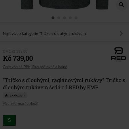
Najít více z kategorie "Tričko s dlouhým rukávem"
DMC
Kč 999,00
Kč 739,00
Ceny včetně DPH, Plus poštovné a balné
"Tričko s dlouhými, raglánovými rukávy" Tričko s
dlouhým rukávem šedá od RED by EMP
Exkluzivní
Více informací o zboží
Vyberte
S
si