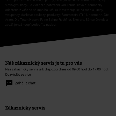
slevovými kódy. Po vložení a potvrzení kódu bude sleva automaticky
odečtena z vašeho nákupního košíku. Nevztahuje se na média, knihy,
vstupenky, dárkové poukazy, produkty: Rammstein, (Till) Lindemann, Die
Ärzte, Die Toten Hosen, Feine Sahne Fischfilet, Broilers, Böhse Onkelz a
zboží, jehož koupí podpoříte nadaci.
Náš zákaznický servis je tu pro vás
Náš zákaznický servis je k dispozici dnes od 09:00 hod do 17:00 hod.
Dozvědět se více
Zahájit chat
Zákaznícky servis