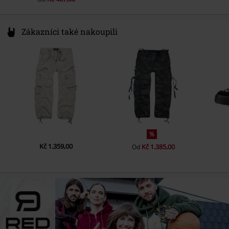
Zákazníci také nakoupili
%
Kč 1.359,00
Kč 1.385,00
Od