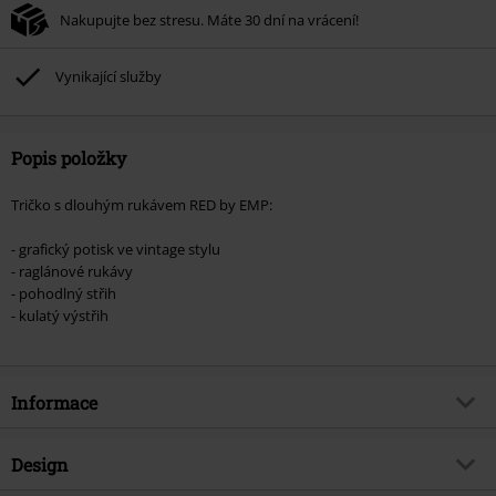
Nakupujte bez stresu. Máte 30 dní na vrácení!
Vynikající služby
Popis položky
Tričko s dlouhým rukávem RED by EMP:
- grafický potisk ve vintage stylu
- raglánové rukávy
- pohodlný střih
- kulatý výstřih
Informace
Zboží č.
535247
Design
Název
Tričko s dlouhými, raglánovými