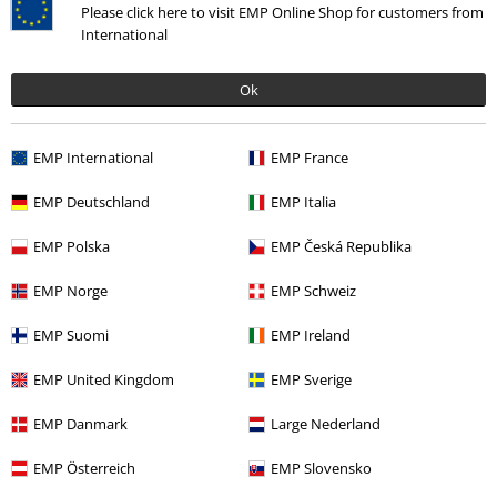
Please click here to visit EMP Online Shop for customers from
Napsat hodnocení
International
Ok
EMP International
EMP France
EMP Deutschland
EMP Italia
EMP Polska
EMP Česká Republika
More categories. More options.
EMP Norge
EMP Schweiz
Značky
Oblečení
Trička s dlouhým rukávem
EMP Suomi
EMP Ireland
Značky
Oblečení
Trička a topy
EMP United Kingdom
EMP Sverige
Témata
Rockové oblečení
Rockové oblečení Muži
EMP Danmark
Large Nederland
Témata
Rockové oblečení
Oblečení
Trička s dlouhým rukávem
EMP Österreich
EMP Slovensko