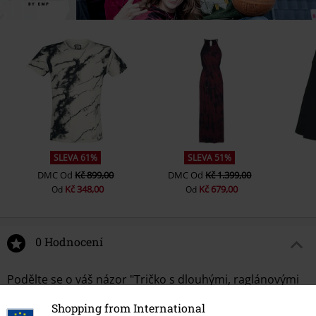
SLEVA 61%
SLEVA 51%
DMC
Od
Kč 899,00
DMC
Od
Kč 1.399,00
Kč 348,00
Kč 679,00
Od
Od
0 Hodnocení
Podělte se o váš názor "Tričko s dlouhými, raglánovými
rukávy".
Shopping from International