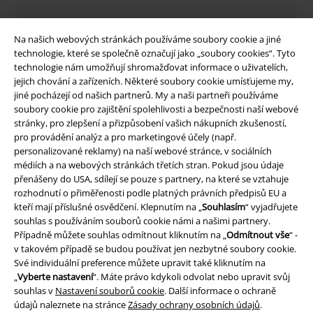
A Warner Music Group Company
Na našich webových stránkách používáme soubory cookie a jiné
technologie, které se společně označují jako „soubory cookies“. Tyto
technologie nám umožňují shromažďovat informace o uživatelích,
jejich chování a zařízeních. Některé soubory cookie umísťujeme my,
jiné pocházejí od našich partnerů. My a naši partneři používáme
soubory cookie pro zajištění spolehlivosti a bezpečnosti naší webové
stránky, pro zlepšení a přizpůsobení vašich nákupních zkušeností,
pro provádění analýz a pro marketingové účely (např.
personalizované reklamy) na naší webové stránce, v sociálních
médiích a na webových stránkách třetích stran. Pokud jsou údaje
přenášeny do USA, sdílejí se pouze s partnery, na které se vztahuje
rozhodnutí o přiměřenosti podle platných právních předpisů EU a
kteří mají příslušné osvědčení. Klepnutím na „
Souhlasím
“ vyjadřujete
souhlas s používáním souborů cookie námi a našimi partnery.
Právní informace
Případně můžete souhlas odmítnout kliknutím na „
Odmítnout vše
“ -
v takovém případě se budou používat jen nezbytné soubory cookie.
Podmínky
Své individuální preference můžete upravit také kliknutím na
„
Vyberte nastavení
“. Máte právo kdykoli odvolat nebo upravit svůj
Prohlášení
souhlas v
Nastavení souborů cookie
. Další informace o ochraně
údajů naleznete na stránce
Zásady ochrany osobních údajů
.