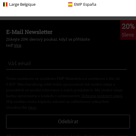
Novinky
Oblečení
Trička s dlouhým rukávem
Large Belgique
EMP España
20%
E-Mail Newsletter
Sleva
Získejte 20% slevový poukaz, když se přihlásíte
teď!
Více
Tímto souhlasím se zasíláním EMP Newslettru a souhlasím s tím, že
E.M.P. Merchandising mbH může zpracovávat mé osobní údaje a
pravidelně mi posílat informace o svých produktech. Mé osobní údaje
budou zpracovány v souladu s ustanoveními
Ochrana osobních údajů
.
Můj souhlas mohu kdykoliv odvolat na odhlašovací odkaz/link.
Unsubscribe
here
.
Odebírat
*Platí pouze online a kód je platný jen 4 týdny. Nelze kombinovat s jinými