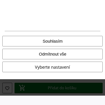
Ochrana osobních údajů
Likvidace odpadu a ochrana životního prostředí
Prohlášení o shodě
Informace o přístupnosti
Souhlasím
Nastavení souborů cookie
Odmítnout vše
Odstoupení od smlouvy
Všechny ceny jsou včetně DPH, bez
poštovného a balného
Vyberte nastavení
© 1986-2026 EMP Merchandising
Přidat do košíku
Naše online obchody